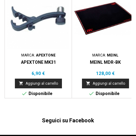
MARCA:
APEXTONE
MARCA:
MEINL
APEXTONE MK31
MEINL MDR-BK
Prezzo
Prezzo
6,90 €
128,00 €


Aggiungi al carrello
Aggiungi al carrello


Disponibile
Disponibile
Seguici su Facebook