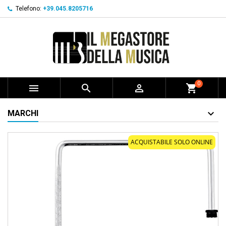
Telefono:
+39.045.8205716
0



shopping_cart
MARCHI
ACQUISTABILE SOLO ONLINE