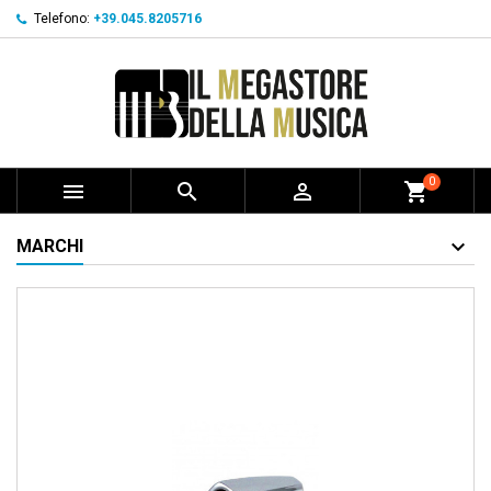
Telefono:
+39.045.8205716
0



shopping_cart
MARCHI