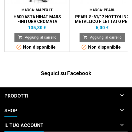
MARCA:
MAPEX IT
MARCA:
PEARL
H600 ASTA HIHAT MARS
PEARL S-61/12 NOTTOLINO
FINITURA CROMATA
METALLICO FILETTATO PER
BLOCCHETTI CF-12 PZ
Prezzo
Prezzo
135,30 €
5,00 €


Aggiungi al carrello
Aggiungi al carrello


Non disponibile
Non disponibile
Seguici su Facebook

PRODOTTI

SHOP

IL TUO ACCOUNT