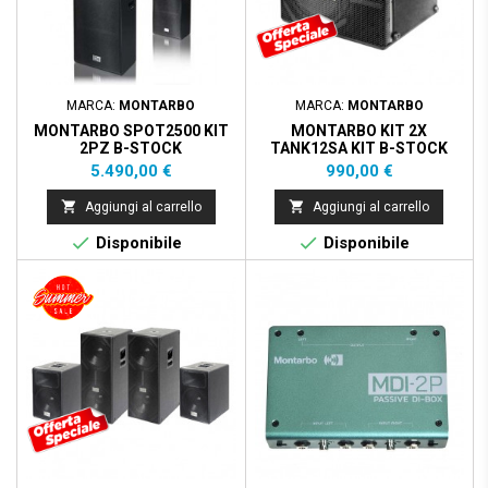
MARCA:
MONTARBO
MARCA:
MONTARBO
MONTARBO SPOT2500 KIT
MONTARBO KIT 2X
2PZ B-STOCK
TANK12SA KIT B-STOCK
Prezzo
Prezzo
5.490,00 €
990,00 €


Aggiungi al carrello
Aggiungi al carrello


Disponibile
Disponibile