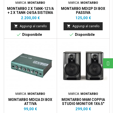
MARCA:
MONTARBO
MARCA:
MONTARBO
MONTARBO 2 X TANK-121/A
MONTARBO MDI2P DI BOX
+ 2 X TANK-24/SA SISTEMA
PASSIVA
AUDIO 1660 W RMS
Prezzo
Prezzo
2.200,00 €
125,00 €


Aggiungi al carrello
Aggiungi al carrello


Disponibile
Disponibile
MARCA:
MONTARBO
MARCA:
MONTARBO
MONTARBO MDI2A DI BOX
MONTARBO M6M COPPIA
ATTIVA
STUDIO MONITOR 1X6.5"
Prezzo
Prezzo
99,00 €
299,00 €