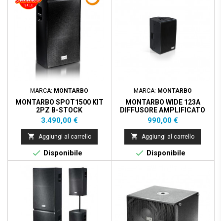
MARCA:
MONTARBO
MARCA:
MONTARBO
MONTARBO SPOT1500 KIT
MONTARBO WIDE 123A
2PZ B-STOCK
DIFFUSORE AMPLIFICATO
650W 1X12"
Prezzo
Prezzo
3.490,00 €
990,00 €


Aggiungi al carrello
Aggiungi al carrello


Disponibile
Disponibile