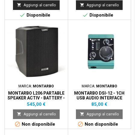


Aggiungi al carrello
Aggiungi al carrello


Disponibile
Disponibile
MARCA:
MONTARBO
MARCA:
MONTARBO
MONTARBO L206 PARTABLE
MONTARBO DSI-12 - 1CH
SPEAKER ACTIV - BATTERY -
USB AUDIO INTERFACE
BLUETOOH
Prezzo
Prezzo
545,00 €
85,00 €


Aggiungi al carrello
Aggiungi al carrello


Non disponibile
Non disponibile