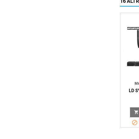
16 ALT
M
LD S

