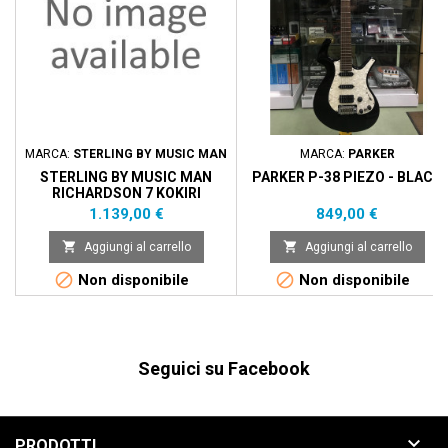
MARCA:
STERLING BY MUSIC MAN
MARCA:
PARKER
STERLING BY MUSIC MAN
PARKER P-38 PIEZO - BLACK
RICHARDSON 7 KOKIRI
FOREST
Prezzo
Prezzo
1.139,00 €
849,00 €


Aggiungi al carrello
Aggiungi al carrello


Non disponibile
Non disponibile
Seguici su Facebook

PRODOTTI