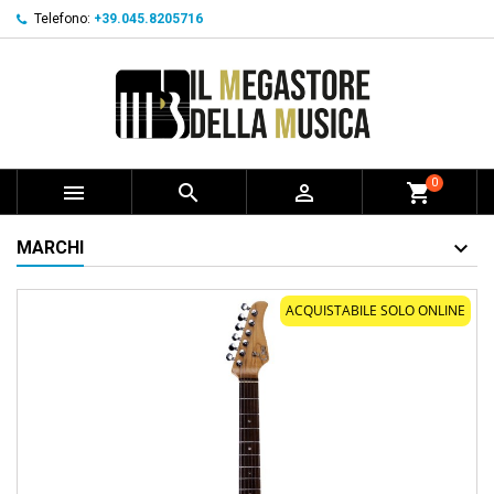
Telefono:
+39.045.8205716
0



shopping_cart
MARCHI
ACQUISTABILE SOLO ONLINE