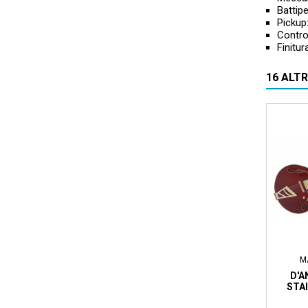
Battip
Pickup
Control
Finitur
16 ALT
M
D'A
STAI