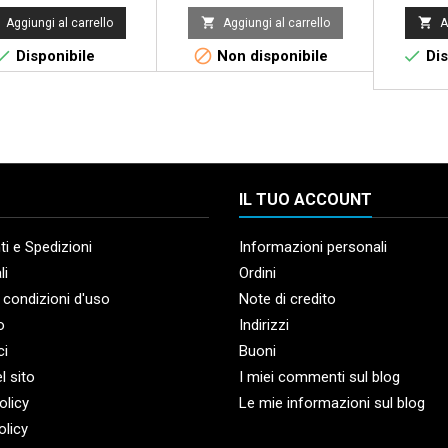


Aggiungi al carrello
Aggiungi al carrello
A



Disponibile
Non disponibile
Dis
IL TUO ACCOUNT
i e Spedizioni
Informazioni personali
li
Ordini
 condizioni d'uso
Note di credito
o
Indirizzi
ci
Buoni
l sito
I miei commenti sul blog
olicy
Le mie informazioni sul blog
olicy