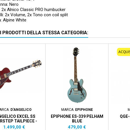
enna: Nero
: 2x Alnico Classic PRO humbucker
li: 2x Volume, 2x Tono con coil split
a: Alpine White
RI PRODOTTI DELLA STESSA CATEGORIA:
ACQUI
ARCA:
D'ANGELICO
MARCA:
EPIPHONE
M
NGELICO EXCEL SS
EPIPHONE ES-339 PELHAM
QGE-
RSTEP TAILPIECE -
BLUE
VIOLA
Prezzo
Prezzo
1.499,00 €
479,00 €