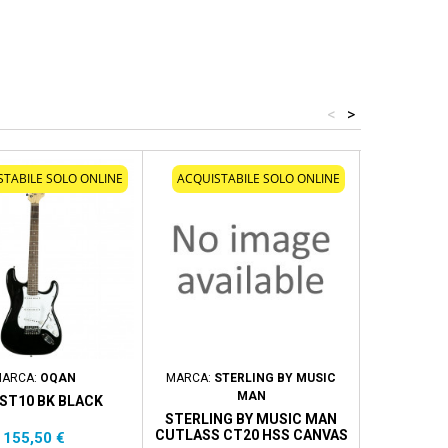
<
>
STABILE SOLO ONLINE
ACQUISTABILE SOLO ONLINE
ARCA:
OQAN
MARCA:
STERLING BY MUSIC
MA
MAN
ST10 BK BLACK
VOX VIRAGE
S
STERLING BY MUSIC MAN
CUTLASS CT20 HSS CANVAS
Prezzo
Pr
155,50 €
1.