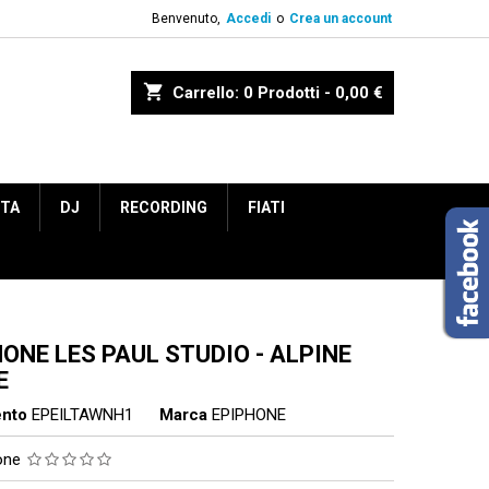
Benvenuto,
Accedi
o
Crea un account
shopping_cart
Carrello:
0
Prodotti - 0,00 €
ETA
DJ
RECORDING
FIATI
ONE LES PAUL STUDIO - ALPINE
E
ento
EPEILTAWNH1
Marca
EPIPHONE
ione