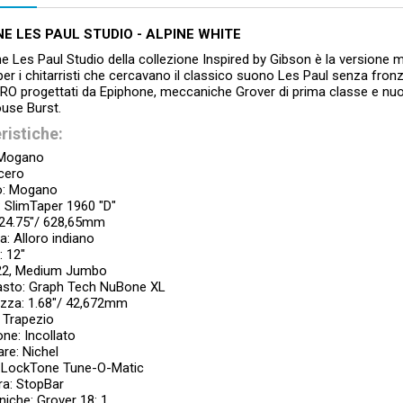
E LES PAUL STUDIO - ALPINE WHITE
e Les Paul Studio della collezione Inspired by Gibson è la versione m
er i chitarristi che cercavano il classico suono Les Paul senza fro
RO progettati da Epiphone, meccaniche Grover di prima classe e nuove
se Burst.
ristiche:
 Mogano
cero
o: Mogano
o: SlimTaper 1960 "D"
 24.75"/ 628,65mm
a: Alloro indiano
: 12"
 22, Medium Jumbo
sto: Graph Tech NuBone XL
zza: 1.68"/ 42,672mm
: Trapezio
one: Incollato
re: Nichel
 LockTone Tune-O-Matic
ra: StopBar
iche: Grover 18: 1