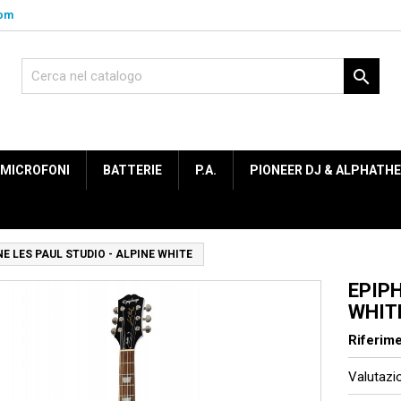
com

MICROFONI
BATTERIE
P.A.
PIONEER DJ & ALPHATH
E LES PAUL STUDIO - ALPINE WHITE
EPIPH
WHIT
Riferim
Valutaz