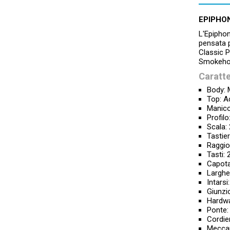
EPIPHON
L'Epiphon
pensata p
Classic P
Smokehou
Caratte
Body:
Top: A
Manic
Profil
Scala:
Tastier
Raggio
Tasti:
Capota
Larghe
Intarsi
Giunzi
Hardwa
Ponte:
Cordie
Meccan