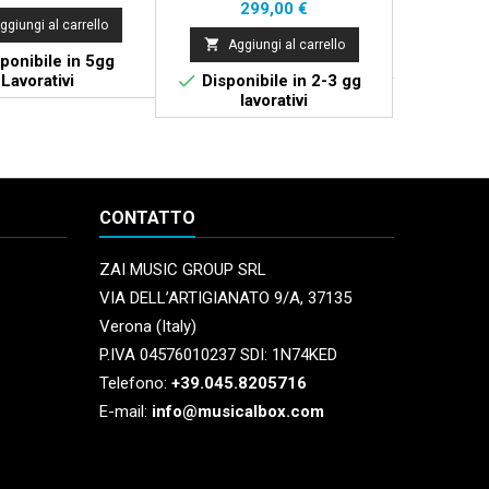
WHITE
Prezzo
299,00 €

ggiungi al carrello
Aggi

Aggiungi al carrello

ponibile in 5gg
Di

Lavorativi
Disponibile in 2-3 gg
lavorativi
CONTATTO
ZAI MUSIC GROUP SRL
VIA DELL’ARTIGIANATO 9/A, 37135
Verona (Italy)
P.IVA 04576010237 SDI: 1N74KED
Telefono:
+39.045.8205716
E-mail:
info@musicalbox.com