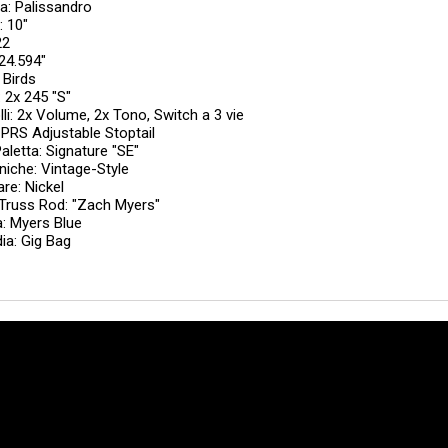
ra: Palissandro
: 10"
22
 24.594"
: Birds
: 2x 245 "S"
li: 2x Volume, 2x Tono, Switch a 3 vie
 PRS Adjustable Stoptail
aletta: Signature "SE"
iche: Vintage-Style
re: Nickel
Truss Rod: "Zach Myers"
a: Myers Blue
ia: Gig Bag