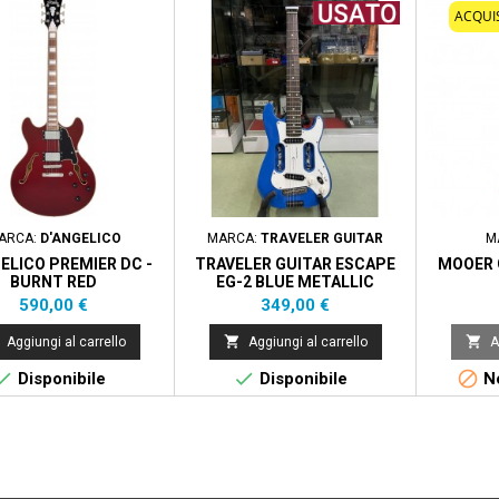
ACQUI
ARCA:
D'ANGELICO
MARCA:
TRAVELER GUITAR
M
ELICO PREMIER DC -
TRAVELER GUITAR ESCAPE
MOOER 
BURNT RED
EG-2 BLUE METALLIC
Prezzo
Prezzo
590,00 €
349,00 €


Aggiungi al carrello
Aggiungi al carrello
A



Disponibile
Disponibile
No