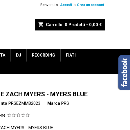
Benvenuto,
Accedi
o
Crea un account
shopping_cart
Carrello:
0
Prodotti - 0,00 €
ETA
DJ
RECORDING
FIATI
SE ZACH MYERS - MYERS BLUE
ento
PRSEZMMB2023
Marca
PRS
ione
ZACH MYERS - MYERS BLUE