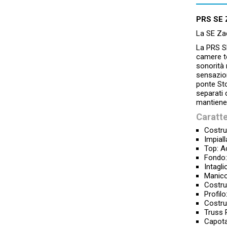
PRS SE
La SE Zac
La PRS SE
camere to
sonorità 
sensazion
ponte Sto
separati 
mantiene
Caratte
Costru
Impial
Top: A
Fondo
Intagli
Manico
Costru
Profilo
Costru
Truss 
Capota