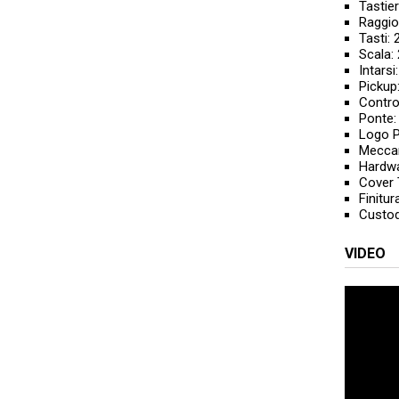
Tastie
Raggio
Tasti: 
Scala:
Intarsi
Pickup
Control
Ponte:
Logo P
Meccan
Hardwa
Cover 
Finitur
Custod
VIDEO