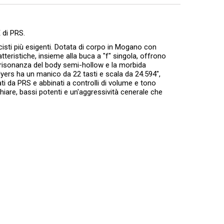
 di PRS.
isti più esigenti. Dotata di corpo in Mogano con
teristiche, insieme alla buca a "f" singola, offrono
 risonanza del body semi-hollow e la morbida
yers ha un manico da 22 tasti e scala da 24.594",
ati da PRS e abbinati a controlli di volume e tono
hiare, bassi potenti e un'aggressività cenerale che