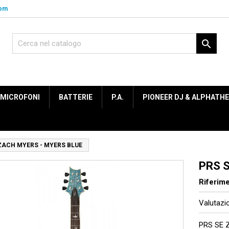
com

MICROFONI
BATTERIE
P.A.
PIONEER DJ & ALPHATH
ZACH MYERS - MYERS BLUE
PRS 
Riferim
Valutaz
PRS SE 