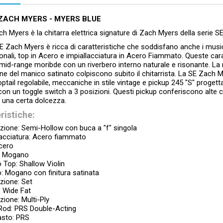
 ZACH MYERS - MYERS BLUE
h Myers è la chitarra elettrica signature di Zach Myers della serie SE
 Zach Myers è ricca di caratteristiche che soddisfano anche i music
nali, top in Acero e impiallacciatura in Acero Fiammato. Queste carat
mid-range moribde con un riverbero interno naturale e risonante. La
e del manico satinato colpiscono subito il chitarrista. La SE Zach M
ptail regolabile, meccaniche in stile vintage e pickup 245 "S" progett
con un toggle switch a 3 posizioni. Questi pickup conferiscono alte c
 una certa dolcezza.
ristiche:
zione: Semi-Hollow con buca a "f" singola
lacciatura: Acero fiammato
cero
: Mogano
o Top: Shallow Violin
: Mogano con finitura satinata
zione: Set
: Wide Fat
zione: Multi-Ply
Rod: PRS Double-Acting
sto: PRS