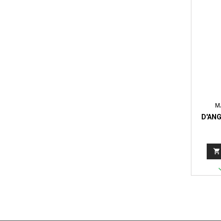
M
D'ANG
