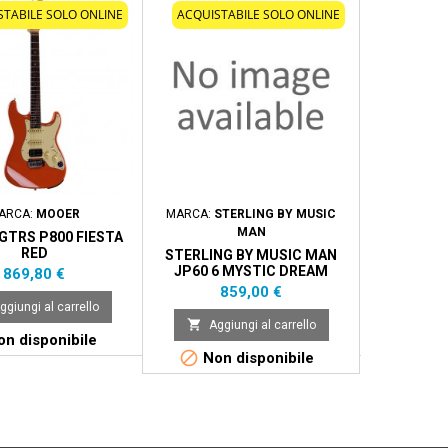
STABILE SOLO ONLINE
ACQUISTABILE SOLO ONLINE
ARCA:
MOOER
MARCA:
STERLING BY MUSIC
MAR
MAN
GTRS P800 FIESTA
FENDER ST
RED
VERONA" L
STERLING BY MUSIC MAN
JP60 6 MYSTIC DREAM
Prezzo
Pr
869,80 €
1.
Prezzo
859,00 €

ggiungi al carrello
Aggi

Aggiungi al carrello

n disponibile
Di

Non disponibile