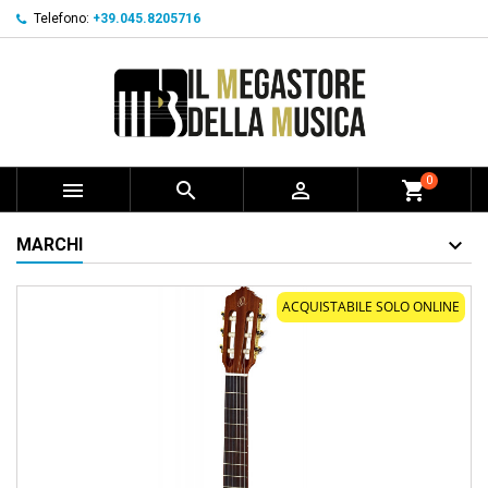
Telefono:
+39.045.8205716
0



shopping_cart
MARCHI
ACQUISTABILE SOLO ONLINE