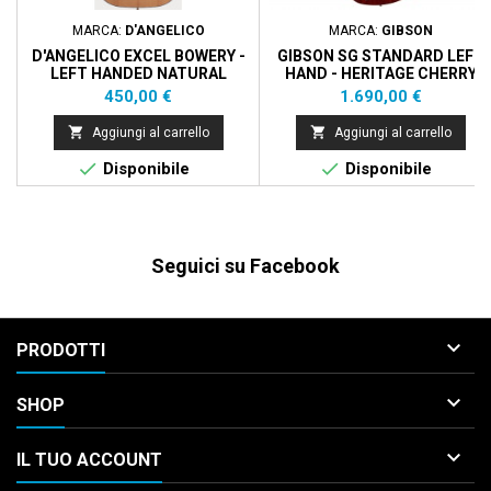
MARCA:
D'ANGELICO
MARCA:
GIBSON
D'ANGELICO EXCEL BOWERY -
GIBSON SG STANDARD LEFT
LEFT HANDED NATURAL
HAND - HERITAGE CHERRY
Prezzo
Prezzo
450,00 €
1.690,00 €


Aggiungi al carrello
Aggiungi al carrello


Disponibile
Disponibile
Seguici su Facebook

PRODOTTI

SHOP

IL TUO ACCOUNT