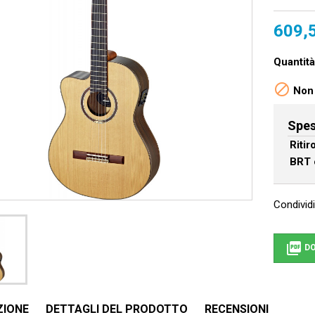
609,
Quantità

Non 
Spes
Riti
BRT 
Condividi

DO
ZIONE
DETTAGLI DEL PRODOTTO
RECENSIONI