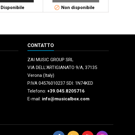


Disponibile
Non disponibile
Di
CONTATTO
ZAI MUSIC GROUP SRL
VIA DELL’ARTIGIANATO 9/A, 37135
Verona (Italy)
P.IVA 04576010237 SDI: 1N74KED
Telefono:
+39.045.8205716
E-mail:
info@musicalbox.com