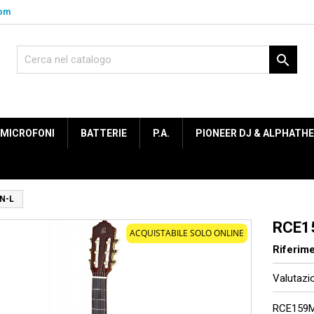
com

MICROFONI
BATTERIE
P.A.
PIONEER DJ & ALPHATH
N-L
RCE1
ACQUISTABILE SOLO ONLINE
Riferim
Valutaz
RCE159