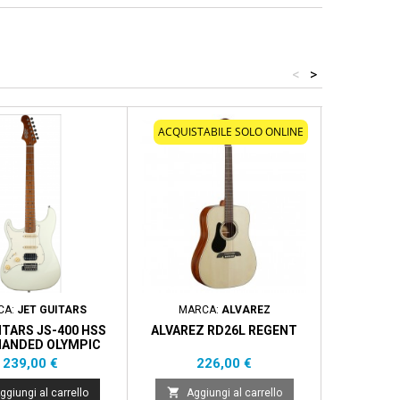
<
>
ACQUISTABILE SOLO ONLINE
CA:
JET GUITARS
MARCA:
ALVAREZ
MARC
ITARS JS-400 HSS
ALVAREZ RD26L REGENT
EPIPHO
HANDED OLYMPIC
STANDA
WHITE
HANDE
Prezzo
Prezzo
P
239,00 €
226,00 €
6


ggiungi al carrello
Aggiungi al carrello
Aggi