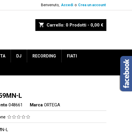
Benvenuto,
Accedi
o
Crea un account
shopping_cart
Carrello:
0
Prodotti - 0,00 €
ETA
DJ
RECORDING
FIATI
59MN-L
ento
048661
Marca
ORTEGA
ione
MN-L