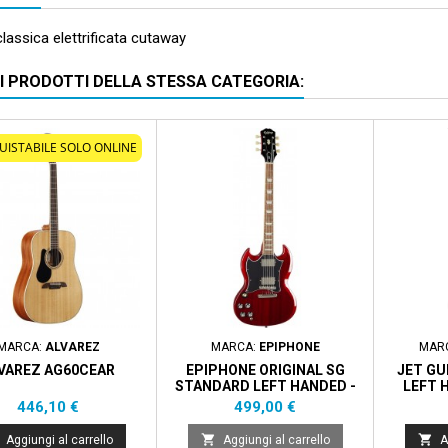
classica elettrificata cutaway
RI PRODOTTI DELLA STESSA CATEGORIA:
UISTABILE SOLO ONLINE
MARCA:
ALVAREZ
MARCA:
EPIPHONE
MAR
VAREZ AG60CEAR
EPIPHONE ORIGINAL SG
JET GU
STANDARD LEFT HANDED -
LEFT 
CHERRY
Prezzo
Prezzo
446,10 €
499,00 €


Aggiungi al carrello
Aggiungi al carrello
A