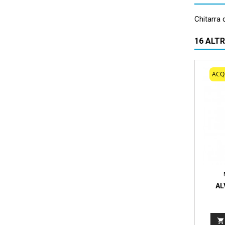
Chitarra 
16 ALT
ACQ
AL
