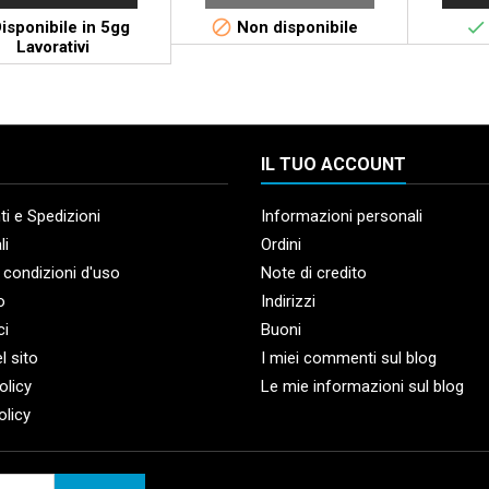


isponibile in 5gg
Non disponibile
Lavorativi
IL TUO ACCOUNT
i e Spedizioni
Informazioni personali
li
Ordini
 condizioni d'uso
Note di credito
o
Indirizzi
ci
Buoni
l sito
I miei commenti sul blog
olicy
Le mie informazioni sul blog
olicy