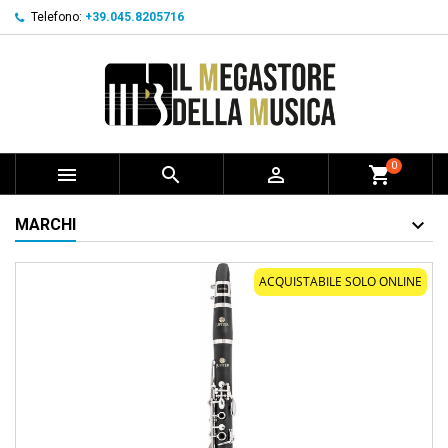
Telefono:
+39.045.8205716
0



shopping_cart
MARCHI
ACQUISTABILE SOLO ONLINE