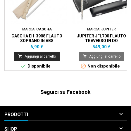
MARCA:
CASCHA
MARCA:
JUPITER
CASCHA EH-3908 FLAUTO
JUPITER JFL700 FLAUTO
SOPRANO IN ABS
TRAVERSO IN DO
DITEGGIATURA TEDESCA
Prezzo
Prezzo
6,90 €
549,00 €
IVORY


Aggiungi al carrello
Aggiungi al carrello


Disponibile
Non disponibile
Seguici su Facebook

PRODOTTI

SHOP