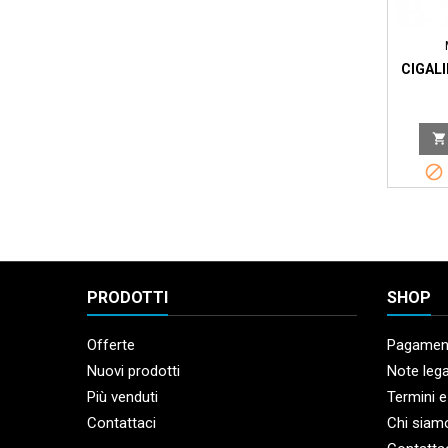
CIGALI


PRODOTTI
SHOP
Offerte
Pagament
Nuovi prodotti
Note lega
Più venduti
Termini e
Contattaci
Chi siam