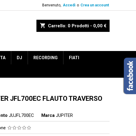
Benvenuto,
Accedi
o
Crea un account
shopping_cart
Carrello:
0
Prodotti - 0,00 €
ETA
DJ
RECORDING
FIATI
TER JFL700EC FLAUTO TRAVERSO
ento
JUJFL700EC
Marca
JUPITER
ione