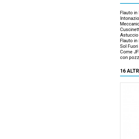
Flauto in
Intonazi
Meccanica
Cuscinet
Astuccio 
Flauto in 
Sol Fuori
Come JF
con pozz
16 ALT