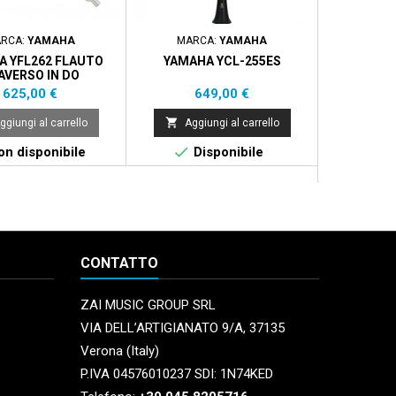
RCA:
YAMAHA
MARCA:
YAMAHA
MARCA:
A YFL262 FLAUTO
YAMAHA YCL-255ES
JUPITER I
AVERSO IN DO
Prezzo
Prezzo
Pr
625,00 €
649,00 €
2.


ggiungi al carrello
Aggiungi al carrello
Aggi


n disponibile
Disponibile
Dispo
La
CONTATTO
ZAI MUSIC GROUP SRL
VIA DELL’ARTIGIANATO 9/A, 37135
Verona (Italy)
P.IVA 04576010237 SDI: 1N74KED