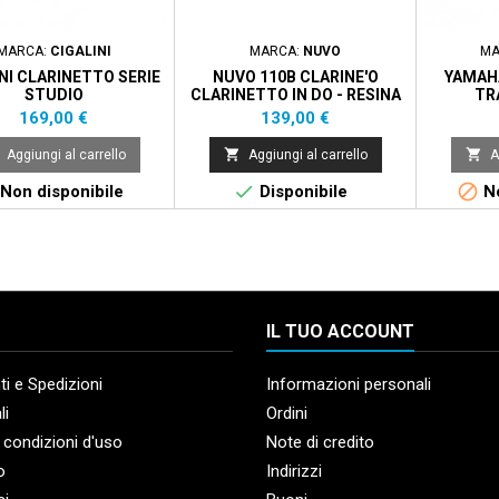
MARCA:
CIGALINI
MARCA:
NUVO
MA
NI CLARINETTO SERIE
NUVO 110B CLARINE'O
YAMAH
STUDIO
CLARINETTO IN DO - RESINA
TR
Prezzo
Prezzo
169,00 €
139,00 €


Aggiungi al carrello
Aggiungi al carrello
A


Non disponibile
Disponibile
No
IL TUO ACCOUNT
i e Spedizioni
Informazioni personali
li
Ordini
 condizioni d'uso
Note di credito
o
Indirizzi