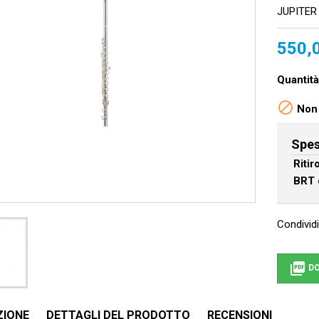
JUPITER
550,
Quantità

Non 
Spes
Riti
BRT 
Condividi

DO
ZIONE
DETTAGLI DEL PRODOTTO
RECENSIONI