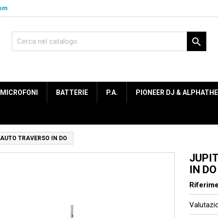
com

MICROFONI
BATTERIE
P.A.
PIONEER DJ & ALPHATH
LAUTO TRAVERSO IN DO
JUPI
IN DO
Riferim
Valutaz