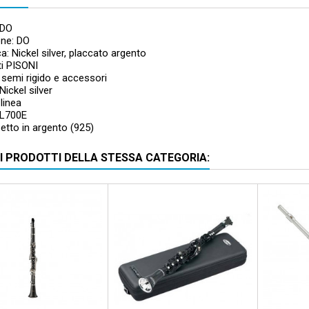
 DO
one: DO
: Nickel silver, placcato argento
ti PISONI
semi rigido e accessori
Nickel silver
 linea
L700E
etto in argento (925)
RI PRODOTTI DELLA STESSA CATEGORIA: