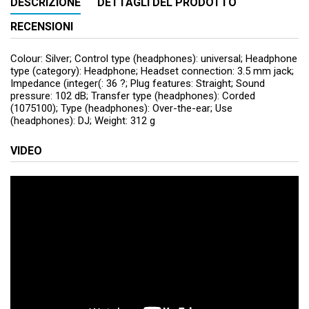
DESCRIZIONE
DETTAGLI DEL PRODOTTO
RECENSIONI
Colour: Silver; Control type (headphones): universal; Headphone
type (category): Headphone; Headset connection: 3.5 mm jack;
Impedance (integer(: 36 ?; Plug features: Straight; Sound
pressure: 102 dB; Transfer type (headphones): Corded
(1075100); Type (headphones): Over-the-ear; Use
(headphones): DJ; Weight: 312 g
VIDEO