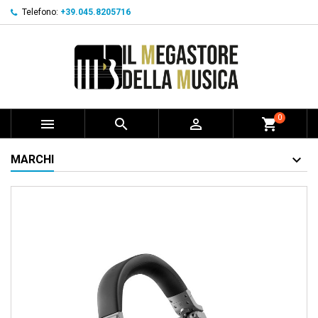
Telefono:
+39.045.8205716
0



shopping_cart
MARCHI