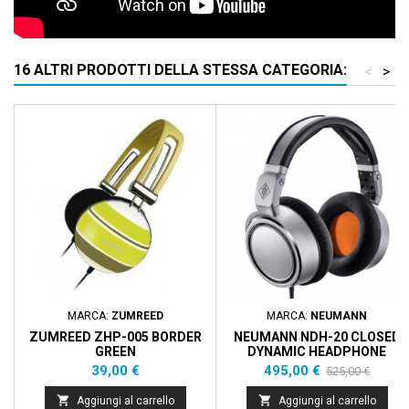
16 ALTRI PRODOTTI DELLA STESSA CATEGORIA:
<
>
Prezzo scontato
- 30,00 €
MARCA:
ZUMREED
MARCA:
NEUMANN
ZUMREED ZHP-005 BORDER
NEUMANN NDH-20 CLOSED
GREEN
DYNAMIC HEADPHONE
Prezzo
Prezzo
Prezzo
39,00 €
495,00 €
525,00 €
base


Aggiungi al carrello
Aggiungi al carrello