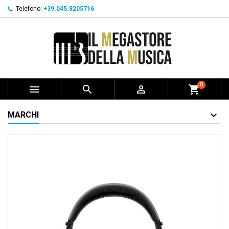
Telefono:
+39.045.8205716
0



shopping_cart
MARCHI