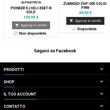
ALPHATHETA
ZUMREED ZHP-005 COLOR
PINK
PIONEER DJ HDJ-X5BT-N
GOLD
Prezzo
39,00 €
Prezzo
139,00 €

Aggiungi al carrello

Aggiungi al carrello

Disponibile

Non disponibile
Seguici su Facebook

PRODOTTI

SHOP

IL TUO ACCOUNT

CONTATTO