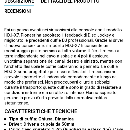
DESCRIZIONE
DETTAGLI DEL PRODOTTO
RECENSIONI
Fai un passo avanti nei virtuosismi alla console con il modello
HDJ-X7. Pioneer ha ascoltato il feedback di Disc Jockey e
migliorato le precedenti cuffie DJ professionali. Grazie ai driver
di nuova concezione, il modello HDJ-X7 ti consente un
monitoraggio pulito persino ad alto volume. Il filo di messa a
terra indipendente nel cavo a spirale a 4 poli ti assicura
un'ottima separazione dei canali destro e sinistro, mentre con
l'archetto flessibile le cuffie calzeranno a pennello. Le cuffie
HDJ-X sono progettate per essere flessibili. Il meccanismo
girevole ti permette di indossarle comodamente a lungo nel
modo che preferisci. Non preoccuparti di urti e sobbalzi
durante il trasporto: queste cuffie sono in grado di resistere a
condizioni estreme e a un utilizzo intenso. Hanno superato
persino la prova d'urto prevista dalla normativa militare
statunitense.
CARATTERISTICHE TECNICHE
Tipo di cuffia: Chiusa, Dinamica
Driver: Driver a cupola da 50mm
Cavo: Cavo spiralato 1,2m (lunghezza esteso 3m), Cavo