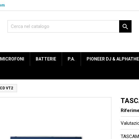
com

MICROFONI
BATTERIE
P.A.
PIONEER DJ & ALPHATH
CD VT2
TASC
Riferim
Valutaz
TASCAM