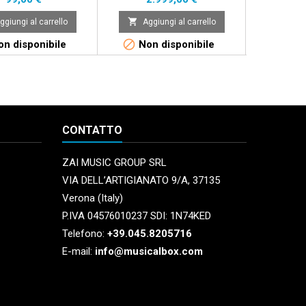


ggiungi al carrello
Aggiungi al carrello
Aggi


n disponibile
Non disponibile
Non 
CONTATTO
ZAI MUSIC GROUP SRL
VIA DELL’ARTIGIANATO 9/A, 37135
Verona (Italy)
P.IVA 04576010237 SDI: 1N74KED
Telefono:
+39.045.8205716
E-mail:
info@musicalbox.com