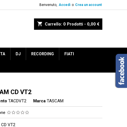
Benvenuto,
Accedi
o
Crea un account
shopping_cart
Carrello:
0
Prodotti - 0,00 €
ETA
DJ
RECORDING
FIATI
AM CD VT2
ento
TACDVT2
Marca
TASCAM
ione
 CD VT2