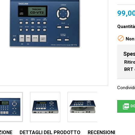
99,0
Quantità

Non 
Spes
Riti
BRT 
Condividi

DO
ZIONE
DETTAGLI DEL PRODOTTO
RECENSIONI