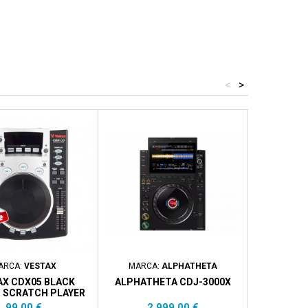
<
>
ARCA:
VESTAX
MARCA:
ALPHATHETA
MAR
AX CDX05 BLACK
ALPHATHETA CDJ-3000X
NUMARK CD
 SCRATCH PLAYER
CD PLA
Prezzo
Prezzo
P
99,00 €
2.999,00 €
1