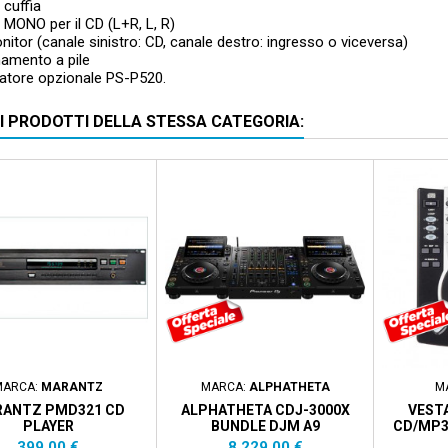
 cuffia
 MONO per il CD (L+R, L, R)
onitor (canale sinistro: CD, canale destro: ingresso o viceversa)
namento a pile
tatore opzionale PS-P520.
RI PRODOTTI DELLA STESSA CATEGORIA:
Pacchetto
MARCA:
MARANTZ
MARCA:
ALPHATHETA
M
ANTZ PMD321 CD
ALPHATHETA CDJ-3000X
VEST
PLAYER
BUNDLE DJM A9
CD/MP3
Prezzo
Prezzo
399,00 €
8.229,00 €