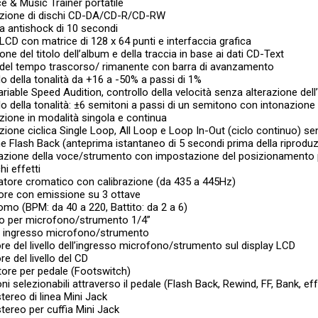
e & Music Trainer portatile
uzione di dischi CD-DA/CD-R/CD-RW
a antishock di 10 secondi
 LCD con matrice di 128 x 64 punti e interfaccia grafica
ione del titolo dell’album e della traccia in base ai dati CD-Text
y del tempo trascorso/ rimanente con barra di avanzamento
lo della tonalità da +16 a -50% a passi di 1%
riable Speed Audition, controllo della velocità senza alterazione dell
lo della tonalità: ±6 semitoni a passi di un semitono con intonazione 
zione in modalità singola e continua
zione ciclica Single Loop, All Loop e Loop In-Out (ciclo continuo) sen
e Flash Back (anteprima istantaneo di 5 secondi prima della riprodu
lazione della voce/strumento con impostazione del posizionamento 
hi effetti
atore cromatico con calibrazione (da 435 a 445Hz)
tore con emissione su 3 ottave
mo (BPM: da 40 a 220, Battito: da 2 a 6)
so per microfono/strumento 1/4”
 ingresso microfono/strumento
ore del livello dell’ingresso microfono/strumento sul display LCD
re del livello del CD
tore per pedale (Footswitch)
oni selezionabili attraverso il pedale (Flash Back, Rewind, FF, Bank, 
stereo di linea Mini Jack
stereo per cuffia Mini Jack