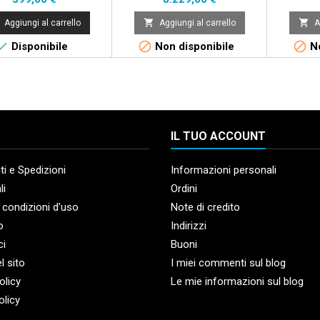


Aggiungi al carrello
Aggiungi al carrello
A



Disponibile
Non disponibile
No
IL TUO ACCOUNT
i e Spedizioni
Informazioni personali
li
Ordini
 condizioni d'uso
Note di credito
o
Indirizzi
ci
Buoni
l sito
I miei commenti sul blog
olicy
Le mie informazioni sul blog
olicy