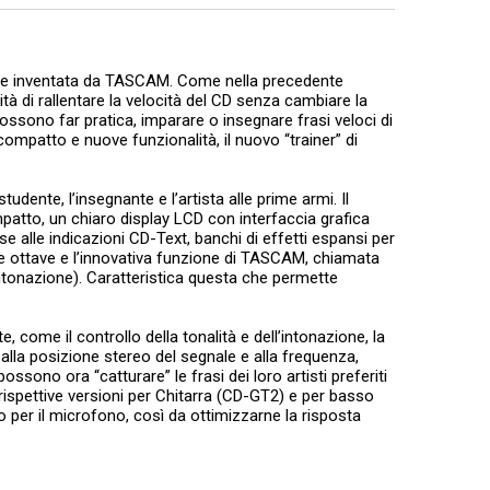
lmente inventata da TASCAM. Come nella precedente
tà di rallentare la velocità del CD senza cambiare la
possono far pratica, imparare o insegnare frasi veloci di
a compatto e nuove funzionalità, il nuovo “trainer” di
tudente, l’insegnante e l’artista alle prime armi. Il
atto, un chiaro display LCD con interfaccia grafica
 base alle indicazioni CD-Text, banchi di effetti espansi per
re ottave e l’innovativa funzione di TASCAM, chiamata
intonazione). Caratteristica questa che permette
, come il controllo della tonalità e dell’intonazione, la
alla posizione stereo del segnale e alla frequenza,
sono ora “catturare” le frasi dei loro artisti preferiti
ispettive versioni per Chitarra (CD-GT2) e per basso
 per il microfono, così da ottimizzarne la risposta