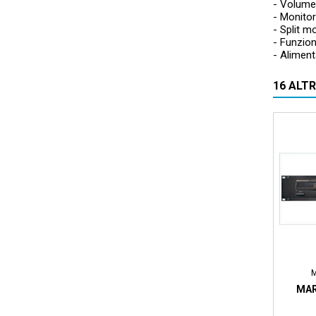
- Volume
- Monitor
- Split m
- Funzio
- Alimen
16 ALT
MAR