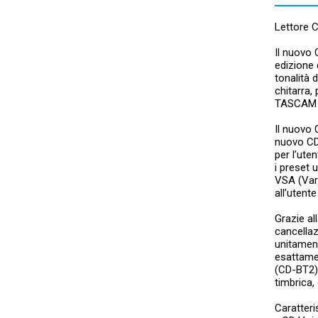
Lettore C
Il nuovo 
edizione 
tonalità 
chitarra, 
TASCAM è 
Il nuovo 
nuovo CDV
per l’uten
i preset 
VSA (Vari
all’utent
Grazie al
cancellaz
unitament
esattamen
(CD-BT2),
timbrica,
Caratteri