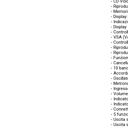
- CD Voic
- Riprod
- Memori
- Display
- Indicaz
- Displa
- Control
- VSA (Va
- Control
- Riprodu
- Riprodu
- Funzion
- Cancel
- 10 banc
- Accord
- Oscilla
- Metrono
- Ingres
- Volume
- Indicat
- Indicato
- Connet
- 5 funzi
- Uscita 
- Uscita 