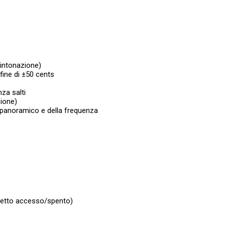
’intonazione)
fine di ±50 cents
za salti
zione)
panoramico e della frequenza
effetto accesso/spento)