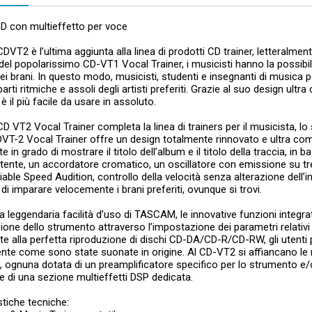
D con multieffetto per voce
CDVT2 è l’ultima aggiunta alla linea di prodotti CD trainer, lettera
del popolarissimo CD-VT1 Vocal Trainer, i musicisti hanno la possibili
dei brani. In questo modo, musicisti, studenti e insegnanti di musica 
parti ritmiche e assoli degli artisti preferiti. Grazie al suo design ultr
il più facile da usare in assoluto.
CD VT2 Vocal Trainer completa la linea di trainers per il musicista, lo s
T-2 Vocal Trainer offre un design totalmente rinnovato e ultra comp
te in grado di mostrare il titolo dell’album e il titolo della traccia, in
utente, un accordatore cromatico, un oscillatore con emissione su t
able Speed Audition, controllo della velocità senza alterazione dell’
e di imparare velocemente i brani preferiti, ovunque si trovi.
la leggendaria facilità d’uso di TASCAM, le innovative funzioni integrate
ione dello strumento attraverso l’impostazione dei parametri relativi 
e alla perfetta riproduzione di dischi CD-DA/CD-R/CD-RW, gli utenti pos
te come sono state suonate in origine. Al CD-VT2 si affiancano le r
 ognuna dotata di un preamplificatore specifico per lo strumento e/o
 e di una sezione multieffetti DSP dedicata.
stiche tecniche: