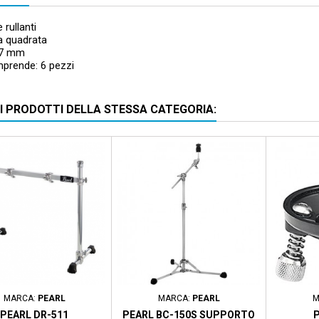
 rullanti
a quadrata
57 mm
mprende: 6 pezzi
RI PRODOTTI DELLA STESSA CATEGORIA:
Prezzo scontato
- 11,00 €
MARCA:
PEARL
MARCA:
PEARL
M
PEARL DR-511
PEARL BC-150S SUPPORTO
P