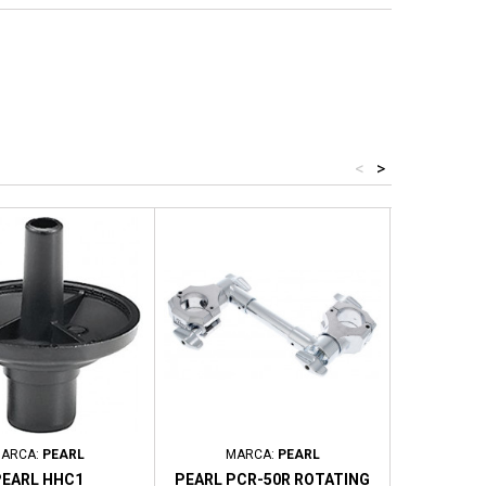
<
>
ARCA:
PEARL
MARCA:
PEARL
MA
EARL HHC1
PEARL PCR-50R ROTATING
PEARL MXB