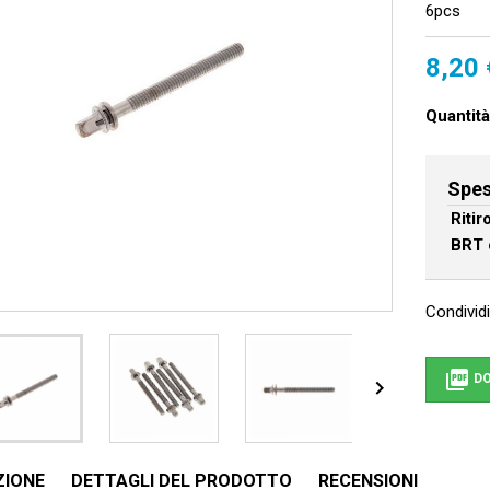
6pcs
8,20 
Quantità
Spes
Riti
BRT 
Condividi

DO

ZIONE
DETTAGLI DEL PRODOTTO
RECENSIONI