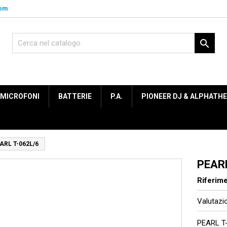
com

MICROFONI
BATTERIE
P.A.
PIONEER DJ & ALPHATH
ARL T-062L/6
PEARL
Riferim
Valutaz
PEARL T