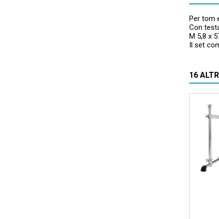
Per tom e
Con test
M 5,8 x 
Il set co
16 ALT