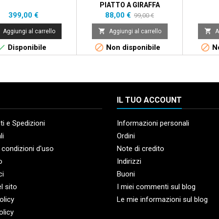
PIATTO A GIRAFFA
Prezzo
Prezzo
Prezzo
399,00 €
88,00 €
99,00 €
base


Aggiungi al carrello
Aggiungi al carrello
A



Disponibile
Non disponibile
No
IL TUO ACCOUNT
i e Spedizioni
Informazioni personali
li
Ordini
 condizioni d'uso
Note di credito
o
Indirizzi
ci
Buoni
l sito
I miei commenti sul blog
olicy
Le mie informazioni sul blog
olicy