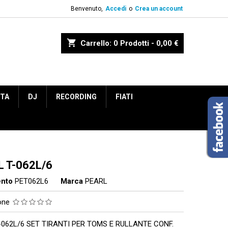
Benvenuto,
Accedi
o
Crea un account
shopping_cart
Carrello:
0
Prodotti - 0,00 €
ETA
DJ
RECORDING
FIATI
 T-062L/6
ento
PET062L6
Marca
PEARL
ione
-062L/6 SET TIRANTI PER TOMS E RULLANTE CONF.