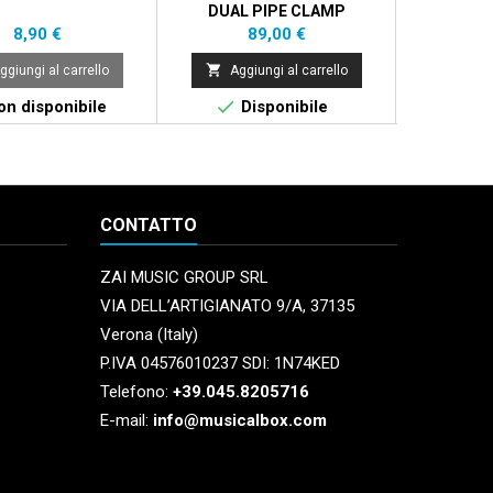
DUAL PIPE CLAMP
DRU
Prezzo
Prezzo
P
8,90 €
89,00 €
1


ggiungi al carrello
Aggiungi al carrello
Aggi


n disponibile
Disponibile
Di
CONTATTO
ZAI MUSIC GROUP SRL
VIA DELL’ARTIGIANATO 9/A, 37135
Verona (Italy)
P.IVA 04576010237 SDI: 1N74KED
Telefono:
+39.045.8205716
E-mail:
info@musicalbox.com