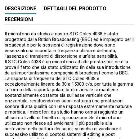
DESCRIZIONE
DETTAGLI DEL PRODOTTO
RECENSIONI
Il microfono da studio a nastro STC Coles 4038 è stato
progettato dalla British Broadcasting (BBC) ed è impiegato per il
broadcast e per le sessioni di registrazione dove sono
essenziali una risposta in frequenza chiara e delineata,
l’assenza di transienti di distorsione e un’alta sensibilità.
Il STC Coles 4038 è un microfono ad alte prestazioni, ne è la
prova il fatto che sia stato utilizzato fin dalla sua introduzione
da un’importantissima compagnia di broadcast come la BBC.
La risposta di frequenza del STC Coles 4038 è
eccezionalmente lineare da 30 a 15000 c/s, per tutta la gamma
la forma della risposta polare bi-direzionale si mantiene
sostanzialmente costante sia sull’asse verticale che
orizzontale, restituendo nei suoni catturati una prestazioni
sonore di alta qualità con una risposta estremamente naturale
e morbida. I microfoni da studio hanno ormai raggiunto un
altissimo livello di fedeltà di riproduzione. Se il microfono
utilizzato non riesce ad avvicinarsi il più possibile alla
perfezione nella cattura dei suoni, si rischia di vanificare il
successivo utilizzo di costosi sistemi di editing e post