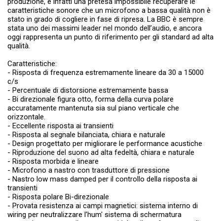
produzione, è infatti una pretesa impossibile recuperare le
caratteristiche sonore che un microfono a bassa qualità non è
stato in grado di cogliere in fase di ripresa. La BBC è sempre
stata uno dei massimi leader nel mondo dell’audio, e ancora
oggi rappresenta un punto di riferimento per gli standard ad alta
qualità.
Caratteristiche:
- Risposta di frequenza estremamente lineare da 30 a 15000
c/s
- Percentuale di distorsione estremamente bassa
- Bi direzionale figura otto, forma della curva polare
accuratamente mantenuta sia sul piano verticale che
orizzontale.
- Eccellente risposta ai transienti
- Risposta al segnale bilanciata, chiara e naturale
- Design progettato per migliorare le performance acustiche
- Riproduzione del suono ad alta fedeltà, chiara e naturale
- Risposta morbida e lineare
- Microfono a nastro con trasduttore di pressione
- Nastro low mass damped per il controllo della risposta ai
transienti
- Risposta polare Bi-direzionale
- Provata resistenza ai campi magnetici: sistema interno di
wiring per neutralizzare l’hum' sistema di schermatura