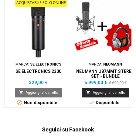
Pacchetto
- 700,00 €
ACQUISTABILE SOLO ONLINE
Prezzo scontato
MARCA:
SE ELECTRONICS
MARCA:
NEUMANN
SE ELECTRONICS 2300
NEUMANN U87AIMT STEREO
SET - BUNDLE
Prezzo
Prezzo
Prezzo
329,00 €
5.999,00 €
6.699,00 €
base


Aggiungi al carrello
Aggiungi al carrello


Non disponibile
Disponibile
Seguici su Facebook