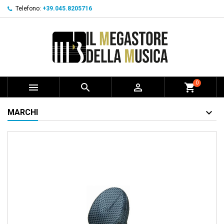
Telefono:
+39.045.8205716
0



shopping_cart
MARCHI