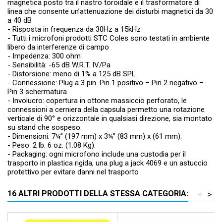
magnetica posto tra il nastro toroidale e il trasformatore di
linea che consente un’attenuazione dei disturbi magnetici da 30
a 40 dB
- Risposta in frequenza da 30Hz a 15kHz
- Tutti i microfoni prodotti STC Coles sono testati in ambiente
libero da interferenze di campo
- Impedenza: 300 ohm
- Sensibilità: -65 dB W.R.T. IV/Pa
- Distorsione: meno di 1% a 125 dB SPL
- Connessione: Plug a 3 pin. Pin 1 positivo – Pin 2 negativo –
Pin 3 schermatura
- Involucro: copertura in ottone massiccio perforato, le
connessioni a cerniera della capsula permetto una rotazione
verticale di 90° e orizzontale in qualsiasi direzione, sia montato
su stand che sospeso.
- Dimensioni: 7¼” (197 mm) x 3¼” (83 mm) x (61 mm).
- Peso: 2 lb. 6 oz. (1.08 Kg).
- Packaging: ogni microfono include una custodia per il
trasporto in plastica rigida, una plug a jack 4069 e un astuccio
protettivo per evitare danni nel trasporto
16 ALTRI PRODOTTI DELLA STESSA CATEGORIA:
<
>