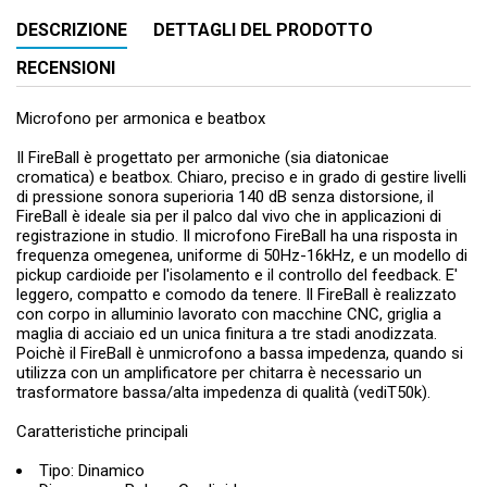
DESCRIZIONE
DETTAGLI DEL PRODOTTO
RECENSIONI
Microfono per armonica e beatbox
Il FireBall è progettato per armoniche (sia diatonicae
cromatica) e beatbox. Chiaro, preciso e in grado di gestire livelli
di pressione sonora superioria 140 dB senza distorsione, il
FireBall è ideale sia per il palco dal vivo che in applicazioni di
registrazione in studio. Il microfono FireBall ha una risposta in
frequenza omegenea, uniforme di 50Hz-16kHz, e un modello di
pickup cardioide per l'isolamento e il controllo del feedback. E'
leggero, compatto e comodo da tenere. Il FireBall è realizzato
con corpo in alluminio lavorato con macchine CNC, griglia a
maglia di acciaio ed un unica finitura a tre stadi anodizzata.
Poichè il FireBall è unmicrofono a bassa impedenza, quando si
utilizza con un amplificatore per chitarra è necessario un
trasformatore bassa/alta impedenza di qualità (vediT50k).
Caratteristiche principali
Tipo: Dinamico