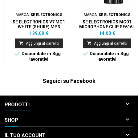
MARCA:
SE ELECTRONICS
MARCA:
SE ELECTRONICS
SE ELECTRONICS V7 MC1
SE ELECTRONICS MC01
WHITE (SHURE) MP3
MICROPHONE CLIP SE6160
Prezzo
Prezzo
139,00 €
14,00 €


Aggiungi al carrello
Aggiungi al carrello


Disponibile in 3gg
Disponibile in 3gg
lavorativi
lavorativi
Seguici su Facebook

PRODOTTI

SHOP

IL TUO ACCOUNT