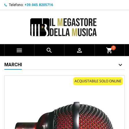
Telefono:
+39.045.8205716
0



shopping_cart
MARCHI
ACQUISTABILE SOLO ONLINE