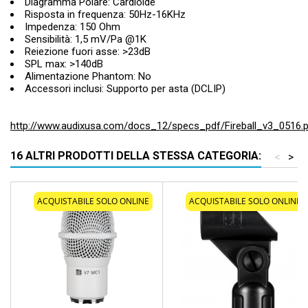
Diagramma Polare: Cardioide
Risposta in frequenza: 50Hz-16KHz
Impedenza: 150 Ohm
Sensibilità: 1,5 mV/Pa @1K
Reiezione fuori asse: >23dB
SPL max: >140dB
Alimentazione Phantom: No
Accessori inclusi: Supporto per asta (DCLIP)
http://www.audixusa.com/docs_12/specs_pdf/Fireball_v3_0516.
16 ALTRI PRODOTTI DELLA STESSA CATEGORIA:
<
>
ACQUISTABILE SOLO ONLINE
ACQUISTABILE SOLO ONLINE