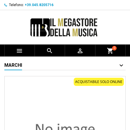
Telefono:
+39.045.8205716
0



shopping_cart
MARCHI
ACQUISTABILE SOLO ONLINE