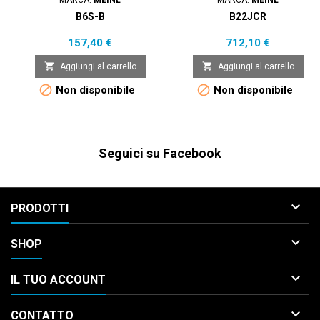
MARCA:
MEINL
MARCA:
MEINL
B6S-B
B22JCR
Prezzo
Prezzo
157,40 €
712,10 €


Aggiungi al carrello
Aggiungi al carrello


Non disponibile
Non disponibile
Seguici su Facebook

PRODOTTI

SHOP

IL TUO ACCOUNT

CONTATTO