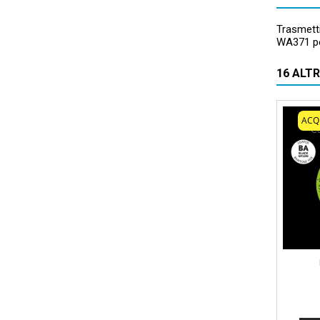
Trasmett
WA371 pe
16 ALT
ACQ