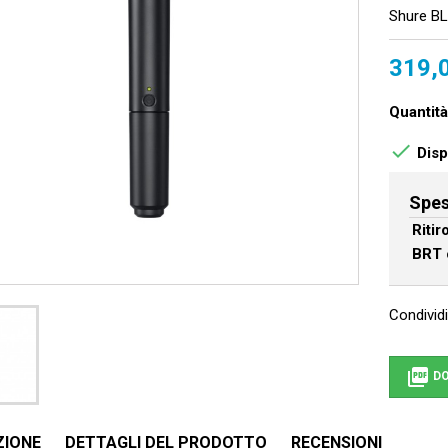
Shure BL
319,
Quantità

Dispo
Spes
Riti
BRT 
Condividi

DO
ZIONE
DETTAGLI DEL PRODOTTO
RECENSIONI