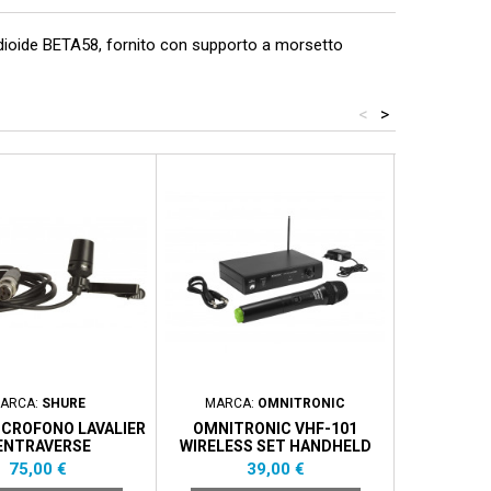
rdioide BETA58, fornito con supporto a morsetto
<
>
ARCA:
SHURE
MARCA:
OMNITRONIC
MARCA
ICROFONO LAVALIER
OMNITRONIC VHF-101
AUDIODE
ENTRAVERSE
WIRELESS SET HANDHELD
FQ.205.750 MHZ - GREY
Prezzo
Prezzo
75,00 €
39,00 €