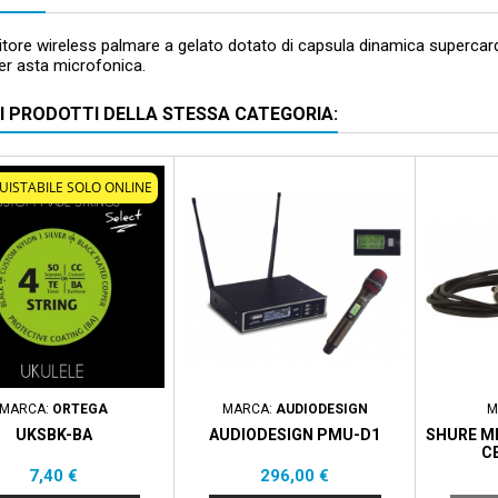
itore wireless palmare a gelato dotato di capsula dinamica superca
r asta microfonica.
RI PRODOTTI DELLA STESSA CATEGORIA:
UISTABILE SOLO ONLINE
MARCA:
ORTEGA
MARCA:
AUDIODESIGN
M
UKSBK-BA
AUDIODESIGN PMU-D1
SHURE M
C
Prezzo
Prezzo
7,40 €
296,00 €