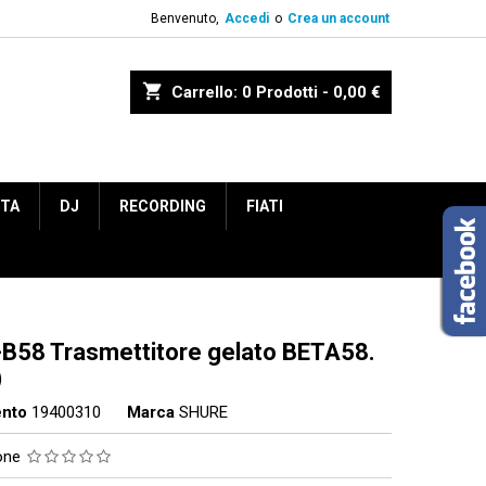
Benvenuto,
Accedi
o
Crea un account
shopping_cart
Carrello:
0
Prodotti - 0,00 €
ETA
DJ
RECORDING
FIATI
B58 Trasmettitore gelato BETA58.
)
ento
19400310
Marca
SHURE
ione