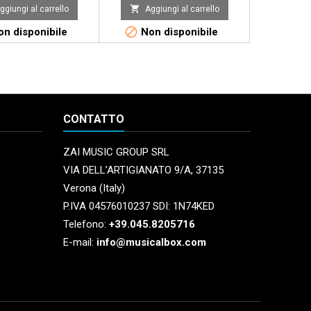


ggiungi al carrello
Aggiungi al carrello
Aggi


n disponibile
Non disponibile
Non 
CONTATTO
ZAI MUSIC GROUP SRL
VIA DELL’ARTIGIANATO 9/A, 37135
Verona (Italy)
P.IVA 04576010237 SDI: 1N74KED
Telefono:
+39.045.8205716
E-mail:
info@musicalbox.com