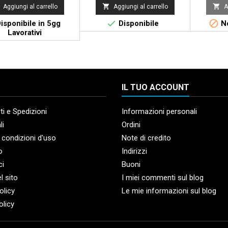


Aggiungi al carrello
Aggiungi al carrello
A


isponibile in 5gg
Disponibile
No
Lavorativi
IL TUO ACCOUNT
i e Spedizioni
Informazioni personali
li
Ordini
 condizioni d'uso
Note di credito
o
Indirizzi
ci
Buoni
l sito
I miei commenti sul blog
olicy
Le mie informazioni sul blog
olicy