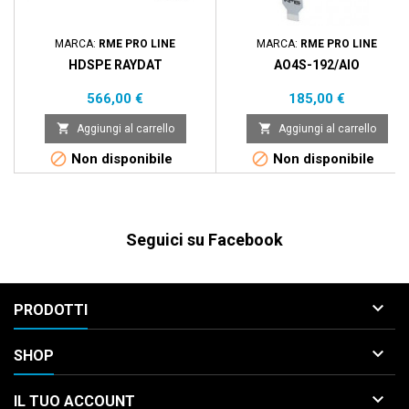
MARCA:
RME PRO LINE
MARCA:
RME PRO LINE
HDSPE RAYDAT
AO4S-192/AIO
Prezzo
Prezzo
566,00 €
185,00 €


Aggiungi al carrello
Aggiungi al carrello


Non disponibile
Non disponibile
Seguici su Facebook

PRODOTTI

SHOP

IL TUO ACCOUNT