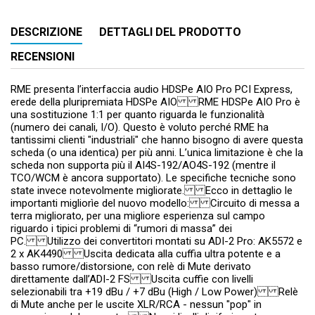
DESCRIZIONE
DETTAGLI DEL PRODOTTO
RECENSIONI
RME presenta l’interfaccia audio HDSPe AIO Pro PCI Express,
erede della pluripremiata HDSPe AIO RME HDSPe AIO Pro è
una sostituzione 1:1 per quanto riguarda le funzionalità
(numero dei canali, I/O). Questo è voluto perché RME ha
tantissimi clienti "industriali" che hanno bisogno di avere questa
scheda (o una identica) per più anni. L’unica limitazione è che la
scheda non supporta più il AI4S-192/AO4S-192 (mentre il
TCO/WCM è ancora supportato). Le specifiche tecniche sono
state invece notevolmente migliorate. Ecco in dettaglio le
importanti migliorìe del nuovo modello: Circuito di messa a
terra migliorato, per una migliore esperienza sul campo
riguardo i tipici problemi di “rumori di massa” dei
PC. Utilizzo dei convertitori montati su ADI-2 Pro: AK5572 e
2 x AK4490 Uscita dedicata alla cuffia ultra potente e a
basso rumore/distorsione, con relè di Mute derivato
direttamente dall’ADI-2 FS Uscita cuffie con livelli
selezionabili tra +19 dBu / +7 dBu (High / Low Power) Relè
di Mute anche per le uscite XLR/RCA - nessun "pop" in