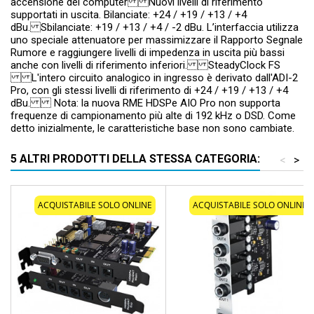
accensione del computer Nuovi livelli di riferimento
supportati in uscita. Bilanciate: +24 / +19 / +13 / +4
dBu. Sbilanciate: +19 / +13 / +4 / -2 dBu. L’interfaccia utilizza
uno speciale attenuatore per massimizzare il Rapporto Segnale
Rumore e raggiungere livelli di impedenza in uscita più bassi
anche con livelli di riferimento inferiori. SteadyClock FS
L'intero circuito analogico in ingresso è derivato dall'ADI-2
Pro, con gli stessi livelli di riferimento di +24 / +19 / +13 / +4
dBu. Nota: la nuova RME HDSPe AIO Pro non supporta
frequenze di campionamento più alte di 192 kHz o DSD. Come
detto inizialmente, le caratteristiche base non sono cambiate.
5 ALTRI PRODOTTI DELLA STESSA CATEGORIA:
<
>
ACQUISTABILE SOLO ONLINE
ACQUISTABILE SOLO ONLINE