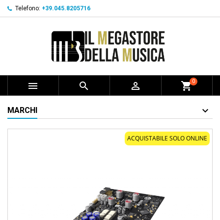
Telefono:
+39.045.8205716
0



shopping_cart
MARCHI
ACQUISTABILE SOLO ONLINE