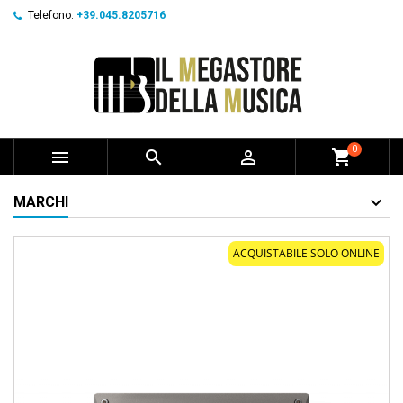
Telefono:
+39.045.8205716
0



shopping_cart
MARCHI
ACQUISTABILE SOLO ONLINE