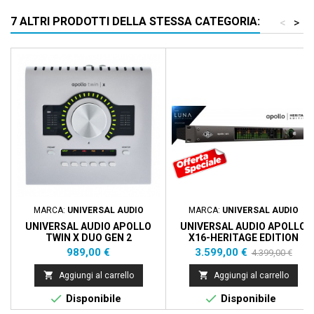
7 ALTRI PRODOTTI DELLA STESSA CATEGORIA:
<
>
Prezzo scontato
- 800,00 €
MARCA:
UNIVERSAL AUDIO
MARCA:
UNIVERSAL AUDIO
UNIVERSAL AUDIO APOLLO
UNIVERSAL AUDIO APOLLO
TWIN X DUO GEN 2
X16-HERITAGE EDITION
ESSENTIAL+
Prezzo
Prezzo
Prezzo
989,00 €
3.599,00 €
4.399,00 €
base


Aggiungi al carrello
Aggiungi al carrello


Disponibile
Disponibile