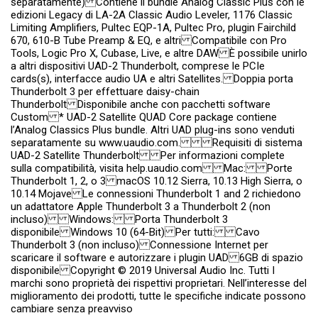
separatamente) Contiene il bundle Analog Classic Plus con le
edizioni Legacy di LA-2A Classic Audio Leveler, 1176 Classic
Limiting Amplifiers, Pultec EQP-1A, Pultec Pro, plugin Fairchild
670, 610-B Tube Preamp & EQ, e altri Compatibile con Pro
Tools, Logic Pro X, Cubase, Live, e altre DAW È possibile unirlo
a altri dispositivi UAD-2 Thunderbolt, comprese le PCIe
cards(s), interfacce audio UA e altri Satellites. Doppia porta
Thunderbolt 3 per effettuare daisy-chain
Thunderbolt Disponibile anche con pacchetti software
Custom * UAD-2 Satellite QUAD Core package contiene
l’Analog Classics Plus bundle. Altri UAD plug-ins sono venduti
separatamente su www.uaudio.com. Requisiti di sistema
UAD-2 Satellite Thunderbolt Per informazioni complete
sulla compatibilità, visita help.uaudio.com Mac: Porte
Thunderbolt 1, 2, o 3 macOS 10.12 Sierra, 10.13 High Sierra, o
10.14 Mojave Le connessioni Thunderbolt 1 and 2 richiedono
un adattatore Apple Thunderbolt 3 a Thunderbolt 2 (non
incluso) Windows: Porta Thunderbolt 3
disponibile Windows 10 (64-Bit) Per tutti: Cavo
Thunderbolt 3 (non incluso) Connessione Internet per
scaricare il software e autorizzare i plugin UAD 6GB di spazio
disponibile Copyright © 2019 Universal Audio Inc. Tutti I
marchi sono proprietà dei rispettivi proprietari. Nell’interesse del
miglioramento dei prodotti, tutte le specifiche indicate possono
cambiare senza preavviso