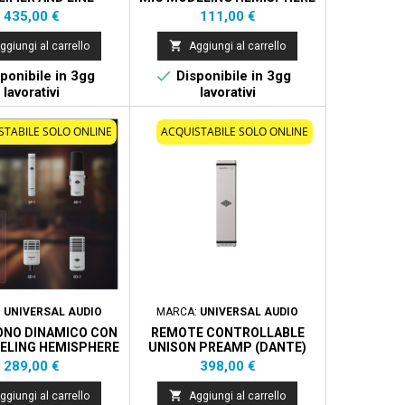
RFACE (DANTE)
Prezzo
Prezzo
435,00 €
111,00 €

ggiungi al carrello
Aggiungi al carrello

ponibile in 3gg
Disponibile in 3gg
lavorativi
lavorativi
STABILE SOLO ONLINE
ACQUISTABILE SOLO ONLINE
:
UNIVERSAL AUDIO
MARCA:
UNIVERSAL AUDIO
ONO DINAMICO CON
REMOTE CONTROLLABLE
ELING HEMISPHERE
UNISON PREAMP (DANTE)
ZIONE CON 3 PEZZI
Prezzo
Prezzo
289,00 €
398,00 €

ggiungi al carrello
Aggiungi al carrello