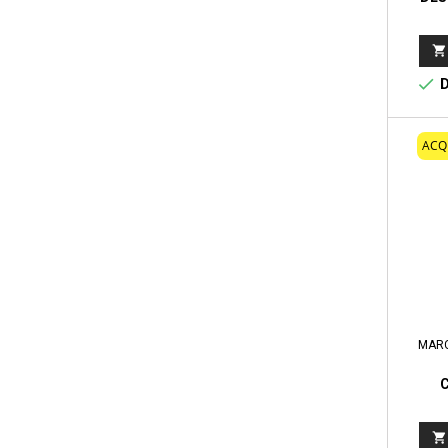
THUND
WINDO


D
ACQ
MAR
PROFE
IN
