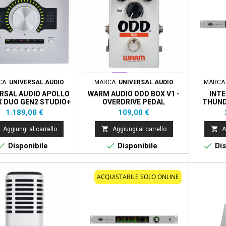
CA:
UNIVERSAL AUDIO
MARCA:
UNIVERSAL AUDIO
MARCA
RSAL AUDIO APOLLO
WARM AUDIO ODD BOX V1 -
INTE
X DUO GEN2 STUDIO+
OVERDRIVE PEDAL
THUNDE
DANTE I/
Prezzo
Prezzo
1.189,00 €
109,00 €
(


Aggiungi al carrello
Aggiungi al carrello
A



Disponibile
Disponibile
Dis
ACQUISTABILE SOLO ONLINE