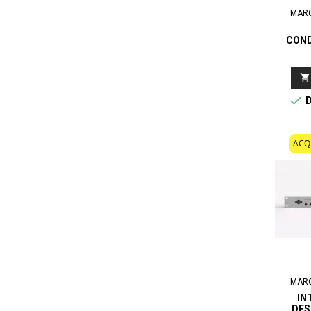
MAR
COND
CON
MODEL


D
ACQ
MAR
IN
DES