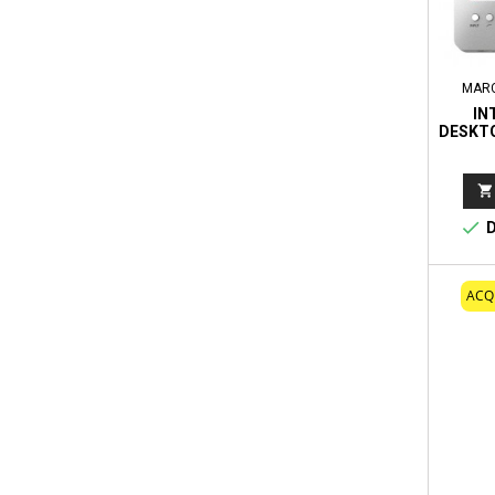
MAR
IN
DESKT
3 CON 
CORE 


D
ACQ