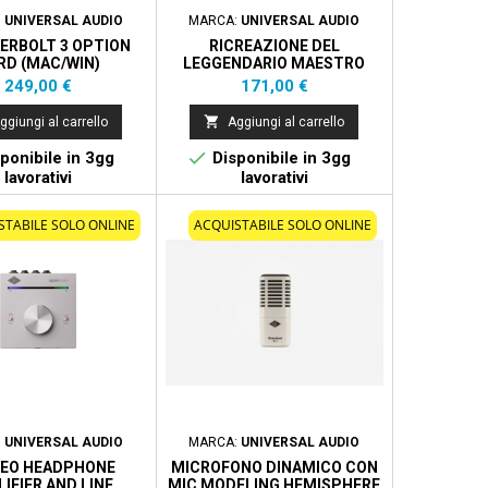
:
UNIVERSAL AUDIO
MARCA:
UNIVERSAL AUDIO
ERBOLT 3 OPTION
RICREAZIONE DEL
RD (MAC/WIN)
LEGGENDARIO MAESTRO
ECHOPLEX EP-3 DELAY
Prezzo
Prezzo
249,00 €
171,00 €

ggiungi al carrello
Aggiungi al carrello

ponibile in 3gg
Disponibile in 3gg
lavorativi
lavorativi
STABILE SOLO ONLINE
ACQUISTABILE SOLO ONLINE
:
UNIVERSAL AUDIO
MARCA:
UNIVERSAL AUDIO
EO HEADPHONE
MICROFONO DINAMICO CON
IFIER AND LINE
MIC MODELING HEMISPHERE