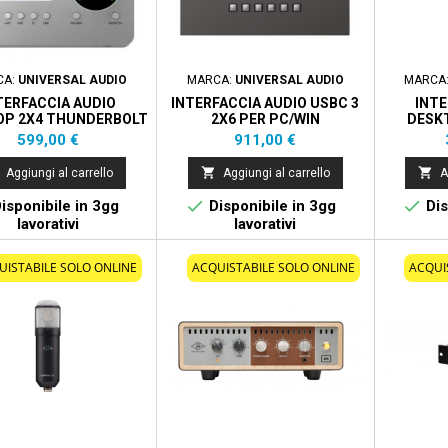
CA:
UNIVERSAL AUDIO
MARCA:
UNIVERSAL AUDIO
MARCA
TERFACCIA AUDIO
INTERFACCIA AUDIO USBC 3
INTE
OP 2X4 THUNDERBOLT
2X6 PER PC/WIN
DESKT
REALTIME UAD-2 SOLO
THUNDER
Prezzo
Prezzo
599,00 €
911,00 €
PROCESSING PER MAC
WINDOW
E WINDOWS.


Aggiungi al carrello
Aggiungi al carrello
A


isponibile in 3gg
Disponibile in 3gg
Dis
lavorativi
lavorativi
UISTABILE SOLO ONLINE
ACQUISTABILE SOLO ONLINE
ACQUI