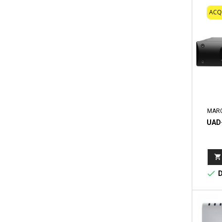
ACQ
MAR
UAD-


D