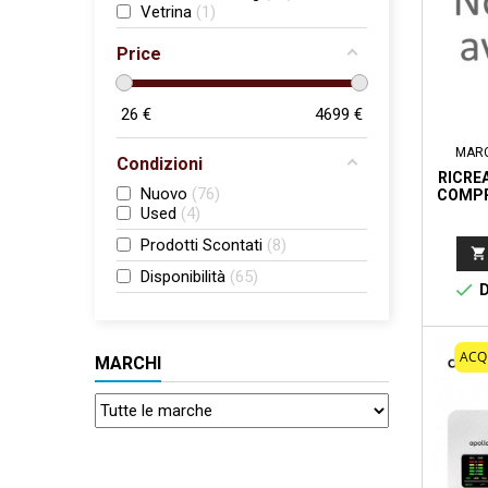
Vetrina
1
Price
26
€
4699
€
MAR
Condizioni
RICRE
Nuovo
76
COMPR
Used
4
Prodotti Scontati
8

Disponibilità
65

D
ACQ
MARCHI