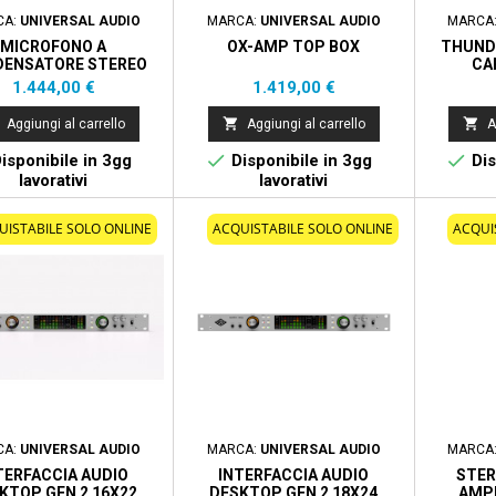
CA:
UNIVERSAL AUDIO
MARCA:
UNIVERSAL AUDIO
MARCA
MICROFONO A
OX-AMP TOP BOX
THUND
ENSATORE STEREO
CA
 TECNOLOGIA MIC
Prezzo
Prezzo
1.444,00 €
1.419,00 €
ING - 38 EMULAZIONI


Aggiungi al carrello
Aggiungi al carrello
A


isponibile in 3gg
Disponibile in 3gg
Dis
lavorativi
lavorativi
UISTABILE SOLO ONLINE
ACQUISTABILE SOLO ONLINE
ACQUI
CA:
UNIVERSAL AUDIO
MARCA:
UNIVERSAL AUDIO
MARCA
TERFACCIA AUDIO
INTERFACCIA AUDIO
STER
KTOP GEN 2 16X22
DESKTOP GEN 2 18X24
AMPL