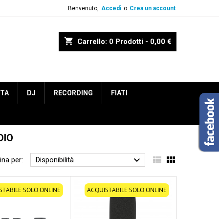
Benvenuto,
Accedi
o
Crea un account
shopping_cart
Carrello:
0
Prodotti - 0,00 €
ETA
DJ
RECORDING
FIATI
DIO



ina per:
Disponibilità
STABILE SOLO ONLINE
ACQUISTABILE SOLO ONLINE