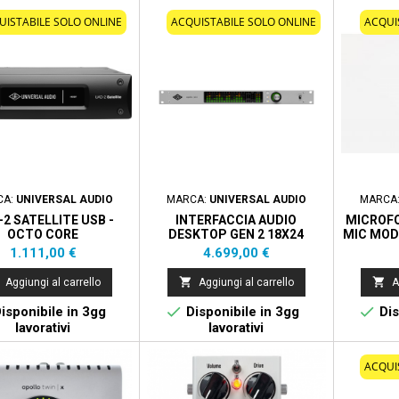
UISTABILE SOLO ONLINE
ACQUISTABILE SOLO ONLINE
ACQUI
CA:
UNIVERSAL AUDIO
MARCA:
UNIVERSAL AUDIO
MARCA
2 SATELLITE USB -
INTERFACCIA AUDIO
MICROF
OCTO CORE
DESKTOP GEN 2 18X24
MIC MOD
THUNDERBOLT 3 CON 8 PRE
Prezzo
Prezzo
1.111,00 €
4.699,00 €
PER MAC E WINDOWS CON
PACCHETTO ULTIMATE


Aggiungi al carrello
Aggiungi al carrello
A


isponibile in 3gg
Disponibile in 3gg
Dis
lavorativi
lavorativi
ACQUI