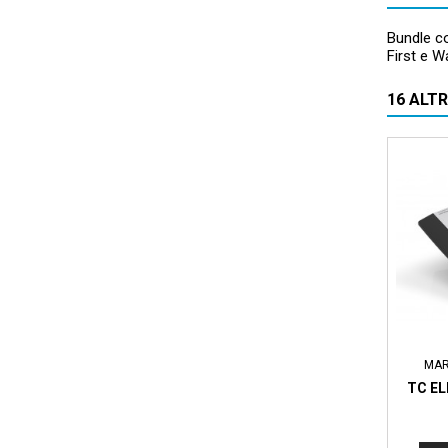
Bundle c
First e 
16 ALT
MAR
TC E