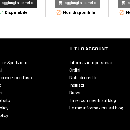


Aggiungi al carrello
Aggiungi al carrello
A



Disponibile
Non disponibile
No
IL TUO ACCOUNT
i e Spedizioni
Informazioni personali
li
Ordini
 condizioni d'uso
Note di credito
o
Indirizzi
ci
Buoni
l sito
I miei commenti sul blog
olicy
Le mie informazioni sul blog
olicy