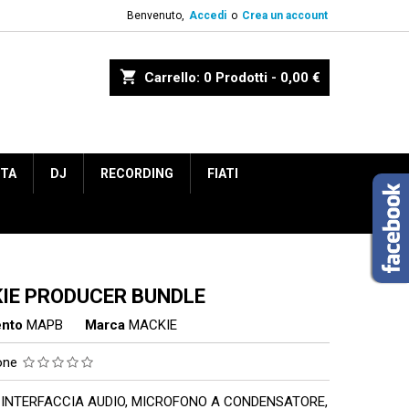
Benvenuto,
Accedi
o
Crea un account
shopping_cart
Carrello:
0
Prodotti - 0,00 €
ETA
DJ
RECORDING
FIATI
IE PRODUCER BUNDLE
ento
MAPB
Marca
MACKIE
ione
 INTERFACCIA AUDIO, MICROFONO A CONDENSATORE,