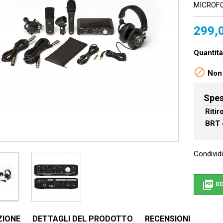
MICROFO
299,
Quantità

Non 
Spes
Riti
BRT 
Condividi

DO
ZIONE
DETTAGLI DEL PRODOTTO
RECENSIONI