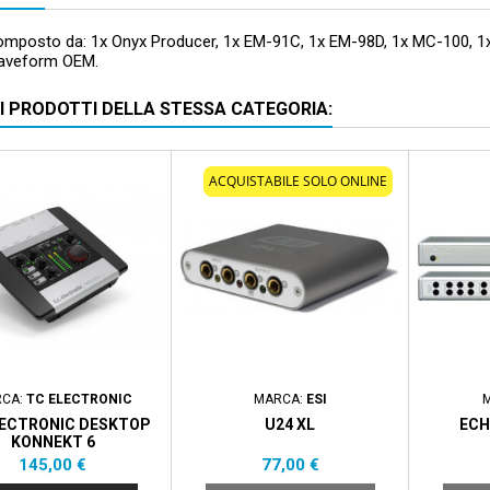
omposto da: 1x Onyx Producer, 1x EM-91C, 1x EM-98D, 1x MC-100, 1x 
Waveform OEM.
RI PRODOTTI DELLA STESSA CATEGORIA:
ACQUISTABILE SOLO ONLINE
CA:
TC ELECTRONIC
MARCA:
ESI
LECTRONIC DESKTOP
U24 XL
ECH
KONNEKT 6
Prezzo
Prezzo
145,00 €
77,00 €