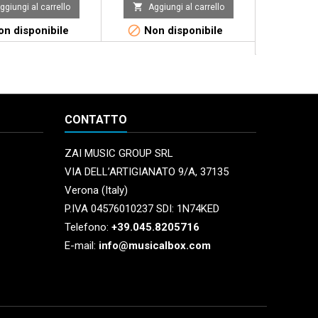


ggiungi al carrello
Aggiungi al carrello
Aggi


n disponibile
Non disponibile
Disponi
l
CONTATTO
ZAI MUSIC GROUP SRL
VIA DELL’ARTIGIANATO 9/A, 37135
Verona (Italy)
P.IVA 04576010237 SDI: 1N74KED
Telefono:
+39.045.8205716
E-mail:
info@musicalbox.com