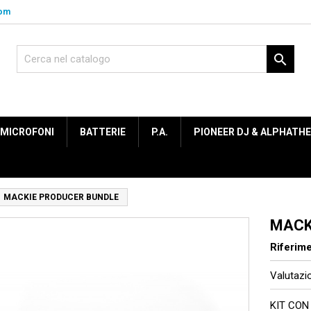
com

MICROFONI
BATTERIE
P.A.
PIONEER DJ & ALPHATH
MACKIE PRODUCER BUNDLE
MACK
Riferim
Valutaz
KIT CON