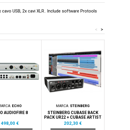
cavo USB, 2x cavi XLR.. Include software Protools
<
>
ACQUIST
MARCA:
ECHO
MARCA:
STEINBERG
MAR
O AUDIOFIRE 8
STEINBERG CUBASE BACK
ARTURI
PACK UR22 + CUBASE ARTIST
CH
Prezzo
Prezzo
P
498,00 €
202,30 €
1