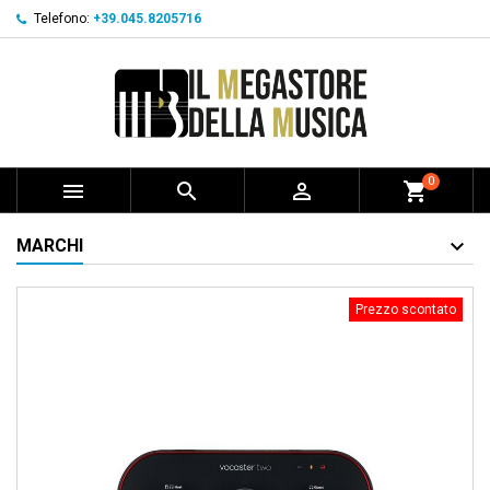
Telefono:
+39.045.8205716
0



shopping_cart
MARCHI
Prezzo scontato