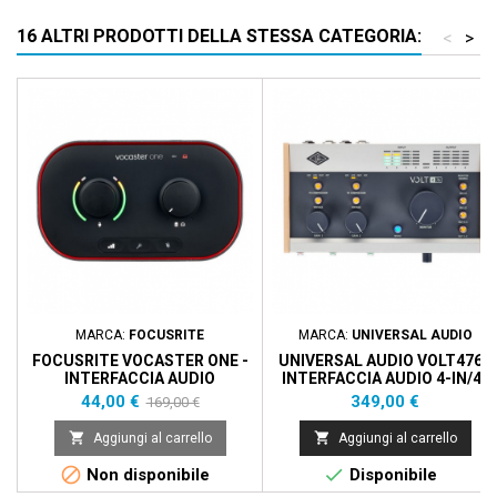
16 ALTRI PRODOTTI DELLA STESSA CATEGORIA:
<
>
Prezzo scontato
- 125,00 €
MARCA:
FOCUSRITE
MARCA:
UNIVERSAL AUDIO
FOCUSRITE VOCASTER ONE -
UNIVERSAL AUDIO VOLT476 -
INTERFACCIA AUDIO
INTERFACCIA AUDIO 4-IN/4-
PODCAST - USB
OUT USB 2.0
Prezzo
Prezzo
Prezzo
44,00 €
349,00 €
169,00 €
base


Aggiungi al carrello
Aggiungi al carrello


Non disponibile
Disponibile