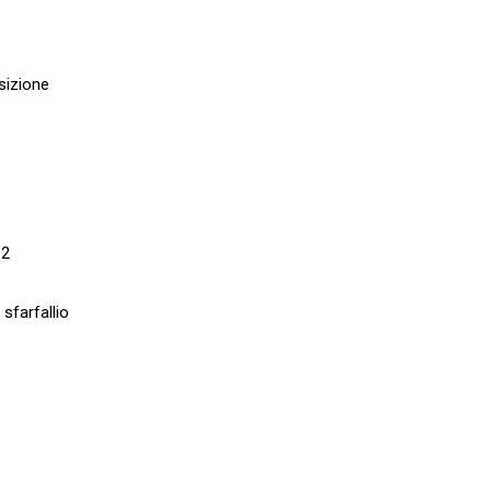
sizione
 2
sfarfallio