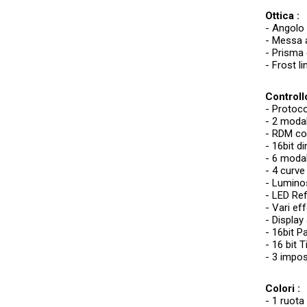
Ottica :
- Angolo 
- Messa 
- Prisma 
- Frost l
Controllo
- Protoc
- 2 modal
- RDM com
- 16bit 
- 6 modal
- 4 curve
- Luminos
- LED Re
- Vari ef
- Display 
- 16bit P
- 16 bit T
- 3 impos
Colori :
- 1 ruota