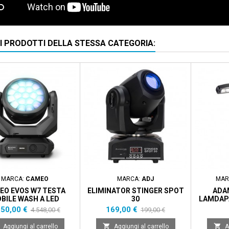
RI PRODOTTI DELLA STESSA CATEGORIA:
scontato
- 898,00 €
Prezzo scontato
- 30,00 €
MARCA:
CAMEO
MARCA:
ADJ
MAR
EO EVOS W7 TESTA
ELIMINATOR STINGER SPOT
ADA
BILE WASH A LED
30
LAMDAPA
ezzo
Prezzo
Prezzo
Prezzo
650,00 €
169,00 €
4.548,00 €
199,00 €
base
base


Aggiungi al carrello
Aggiungi al carrello
A