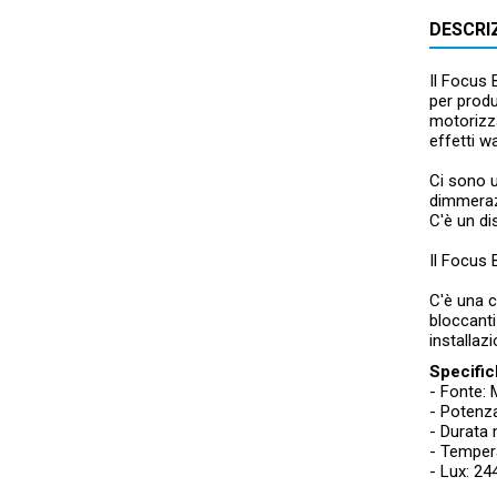
DESCRI
Il Focus 
per produ
motorizza
effetti w
Ci sono u
dimmerazi
C'è un di
Il Focus 
C'è una c
bloccanti
installaz
Specific
- Fonte:
- Potenza
- Durata 
- Tempera
- Lux: 2