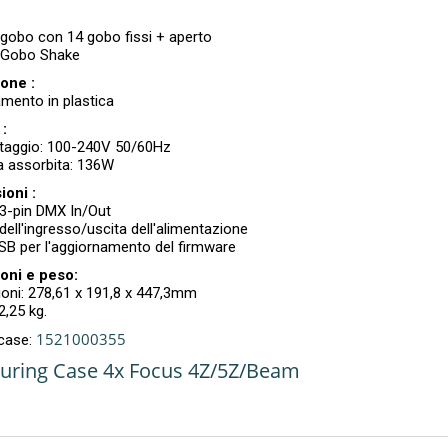
 gobo con 14 gobo fissi + aperto
o Gobo Shake
one :
amento in plastica
 :
oltaggio: 100-240V 50/60Hz
a assorbita: 136W
oni :
 3-pin DMX In/Out
dell'ingresso/uscita dell'alimentazione
USB per l'aggiornamento del firmware
oni e peso:
ioni: 278,61 x 191,8 x 447,3mm
2,25 kg.
1521000355
case:
uring Case 4x Focus 4Z/5Z/Beam