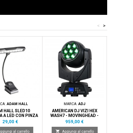
<
>
CA:
ADAM HALL
MARCA:
ADJ
MARCA
M HALL SLED10
AMERICAN DJ VIZI HEX
ELIMINAT
 A LED CON PINZA
WASH7 - MOVINGHEAD -
105W
Prezzo
Prezzo
P
29,00 €
959,00 €
5


ggiungi al carrello
Aggiungi al carrello
Aggi