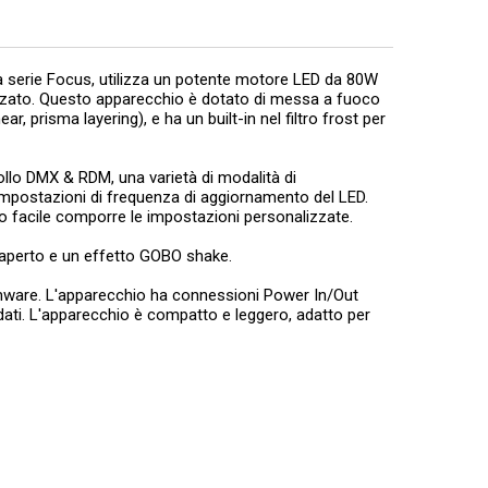
a serie Focus, utilizza un potente motore LED da 80W
anzato. Questo apparecchio è dotato di messa a fuoco
r, prisma layering), e ha un built-in nel filtro frost per
llo DMX & RDM, una varietà di modalità di
 impostazioni di frequenza di aggiornamento del LED.
no facile comporre le impostazioni personalizzate.
iù aperto e un effetto GOBO shake.
rmware. L'apparecchio ha connessioni Power In/Out
 dati. L'apparecchio è compatto e leggero, adatto per