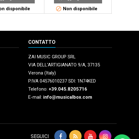


n disponibile
Non disponibile
Non 
CONTATTO
ZAI MUSIC GROUP SRL
VIA DELL’ARTIGIANATO 9/A, 37135
Verona (Italy)
P.IVA 04576010237 SDI: 1N74KED
Telefono:
+39.045.8205716
E-mail:
info@musicalbox.com
SEGUICI