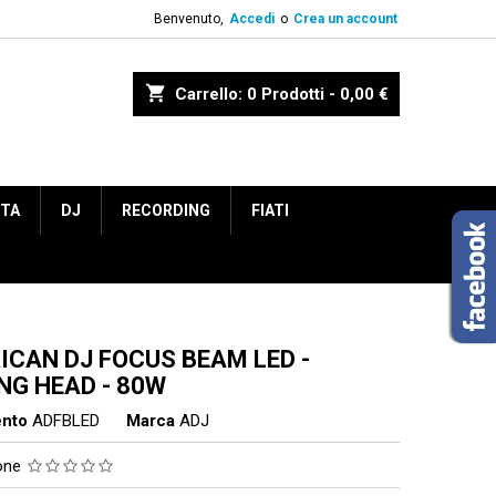
Benvenuto,
Accedi
o
Crea un account
shopping_cart
Carrello:
0
Prodotti - 0,00 €
ETA
DJ
RECORDING
FIATI
ICAN DJ FOCUS BEAM LED -
NG HEAD - 80W
ento
ADFBLED
Marca
ADJ
ione