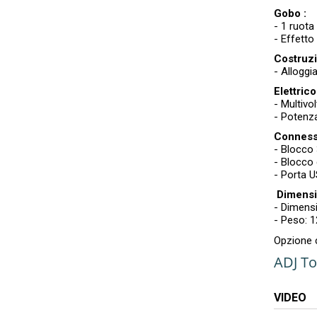
Gobo :
- 1 ruota
- Effett
Costruzi
- Alloggi
Elettrico
- Multiv
- Potenz
Connessi
- Blocco
- Blocco 
- Porta 
Dimensi
- Dimens
- Peso: 1
Opzione 
ADJ To
VIDEO