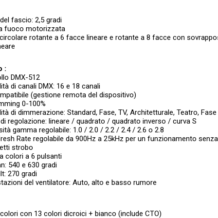
del fascio: 2,5 gradi
a fuoco motorizzata
circolare rotante a 6 facce lineare e rotante a 8 facce con sovrappo
ineare
 :
ollo DMX-512
ità di canali DMX: 16 e 18 canali
patibile (gestione remota del dispositivo)
dimming 0-100%
ità di dimmerazione: Standard, Fase, TV, Architetturale, Teatro, Fase
 di regolazione: lineare / quadrato / quadrato inverso / curva S
ità gamma regolabile: 1.0 / 2.0 / 2.2 / 2.4 / 2.6 o 2.8
fresh Rate regolabile da 900Hz a 25kHz per un funzionamento senza 
fetti strobo
a colori a 6 pulsanti
an: 540 e 630 gradi
ilt: 270 gradi
tazioni del ventilatore: Auto, alto e basso rumore
 colori con 13 colori dicroici + bianco (include CTO)