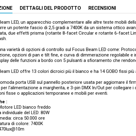
ZIONE
DETTAGLI DEL PRODOTTO
RECENSIONI
Beam LED, un apparecchio complementare alle altre teste mobili dell
rre un potente fascio di 2,5 gradi a 7400K da un sistema ottico av
ta, due effetti prisma (rotante 8-facet Circular e rotante 6-facet Linea
ash.
na varietà di opzioni di controllo sul Focus Beam LED come: Protoco
one, opzioni di pan e tilt fine, e curva di dimmerazione regolabile e
splay delle funzioni a bordo con 5 pulsanti a sfioramento che rendo
Beam LED offre 13 colori dicroici più il bianco e ha 14 GOBO fissi p
omoda porta USB sul pannello posteriore usata per aggiornare il fi
 per l'alimentazione a margherita, e 3-pin DMX In/Out per collegare i
ioni fisse o applicazioni temporanee e mobili per eventi.
he :
 Motore LED bianco freddo
 individuale del LED: 80W
media: circa 50.000 ore
tura di colore: 7400K
4470lux@10m