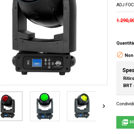
ADJ FOC
1.290,0
Quantità

Non 
Spes
Riti
BRT 
Condividi


DO