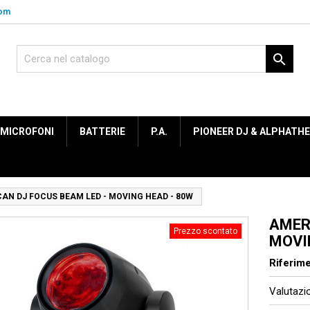
com

MICROFONI
BATTERIE
P.A.
PIONEER DJ & ALPHATH
AN DJ FOCUS BEAM LED - MOVING HEAD - 80W
AMER
Prezzo scontato
MOVI
Riferim
Valutaz