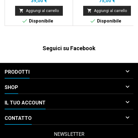
Prezzo
Prezzo
39,00 €
75,00 €


Aggiungi al carrello
Aggiungi al carrello


Disponibile
Disponibile
Seguici su Facebook

PRODOTTI

SHOP

IL TUO ACCOUNT

CONTATTO
NEWSLETTER