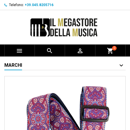
Telefono:
+39.045.8205716
0



shopping_cart
MARCHI