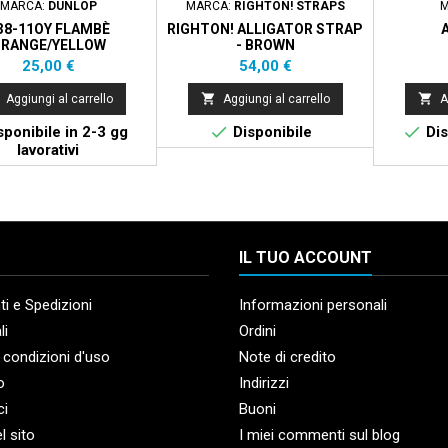
MARCA:
DUNLOP
MARCA:
RIGHTON! STRAPS
M
38-11OY FLAMBÈ
RIGHTON! ALLIGATOR STRAP
RANGE/YELLOW
- BROWN
Prezzo
Prezzo
25,00 €
54,00 €


Aggiungi al carrello
Aggiungi al carrello
A


ponibile in 2-3 gg
Disponibile
Dis
lavorativi
IL TUO ACCOUNT
i e Spedizioni
Informazioni personali
li
Ordini
 condizioni d'uso
Note di credito
o
Indirizzi
ci
Buoni
l sito
I miei commenti sul blog