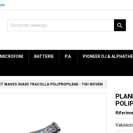
com

MICROFONI
BATTERIE
P.A.
PIONEER DJ & ALPHATH
T WAVES 50A05 TRACOLLA POLIPROPILENE - TIKI WOVEN
PLAN
POLIP
Riferim
Valutaz