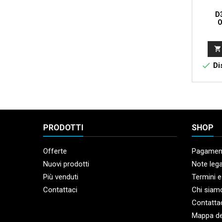
D
O


Dis
PRODOTTI
SHOP
Offerte
Pagament
Nuovi prodotti
Note lega
Più venduti
Termini e
Contattaci
Chi siam
Contatta
Mappa de