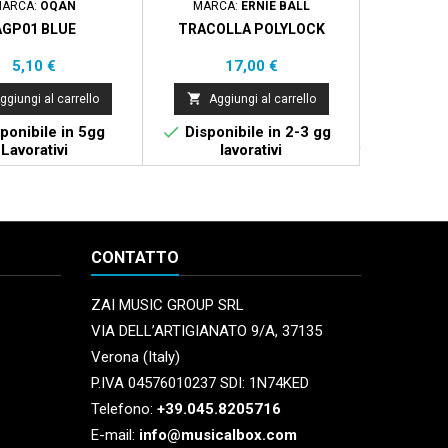
ARCA:
OQAN
MARCA:
ERNIE BALL
MAR
AGP01 BLUE
TRACOLLA POLYLOCK
DUNLO
Prezzo
Prezzo
5,10 €
17,00 €


ggiungi al carrello
Aggiungi al carrello
Aggi


ponibile in 5gg
Disponibile in 2-3 gg
Di
Lavorativi
lavorativi
CONTATTO
ZAI MUSIC GROUP SRL
VIA DELL’ARTIGIANATO 9/A, 37135
Verona (Italy)
P.IVA 04576010237 SDI: 1N74KED
Telefono:
+39.045.8205716
E-mail:
info@musicalbox.com