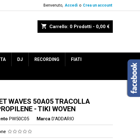
Benvenuto,
Accedi
o
Crea un account
shopping_cart
Carrello:
0
Prodotti - 0,00 €
ETA
DJ
RECORDING
FIATI
ET WAVES 50A05 TRACOLLA
ROPILENE - TIKI WOVEN
ento
PW50C05
Marca
D'ADDARIO
ione