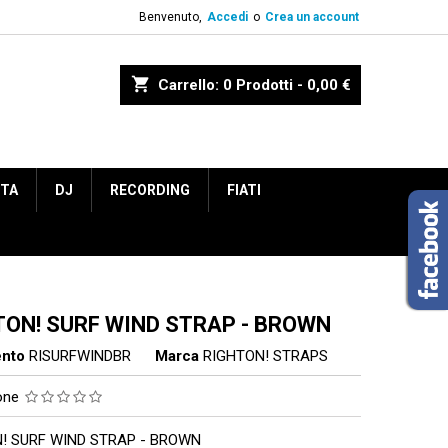
Benvenuto,
Accedi
o
Crea un account
shopping_cart
Carrello:
0
Prodotti - 0,00 €
ETA
DJ
RECORDING
FIATI
TON! SURF WIND STRAP - BROWN
ento
RISURFWINDBR
Marca
RIGHTON! STRAPS
ione
! SURF WIND STRAP - BROWN