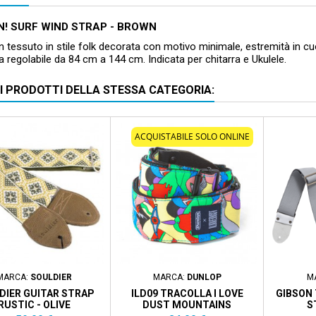
N! SURF WIND STRAP - BROWN
in tessuto in stile folk decorata con motivo minimale, estremità in cu
 regolabile da 84 cm a 144 cm. Indicata per chitarra e Ukulele.
RI PRODOTTI DELLA STESSA CATEGORIA:
ACQUISTABILE SOLO ONLINE
MARCA:
SOULDIER
MARCA:
DUNLOP
M
DIER GUITAR STRAP
ILD09 TRACOLLA I LOVE
GIBSON 
RUSTIC - OLIVE
DUST MOUNTAINS
S