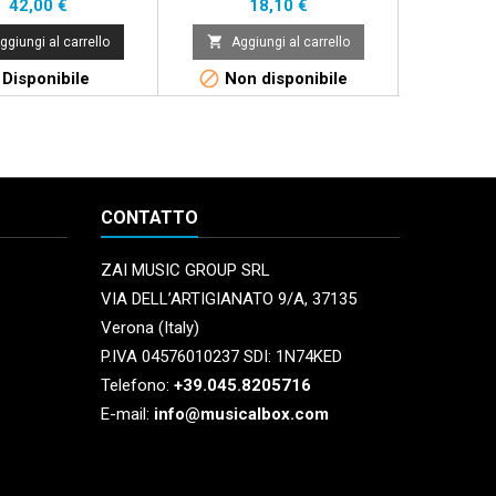
Prezzo
Prezzo
42,00 €
18,10 €


ggiungi al carrello
Aggiungi al carrello
Aggi


Disponibile
Non disponibile
Non 
CONTATTO
ZAI MUSIC GROUP SRL
VIA DELL’ARTIGIANATO 9/A, 37135
Verona (Italy)
P.IVA 04576010237 SDI: 1N74KED
Telefono:
+39.045.8205716
E-mail:
info@musicalbox.com