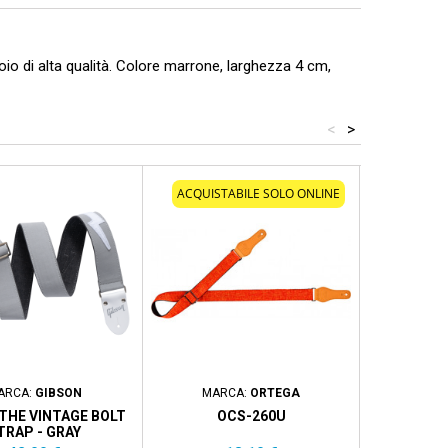
oio di alta qualità. Colore marrone, larghezza 4 cm,
<
>
ACQUISTABILE SOLO ONLINE
ARCA:
GIBSON
MARCA:
ORTEGA
MARCA:
R
THE VINTAGE BOLT
OCS-260U
RIGHTON! 
TRAP - GRAY