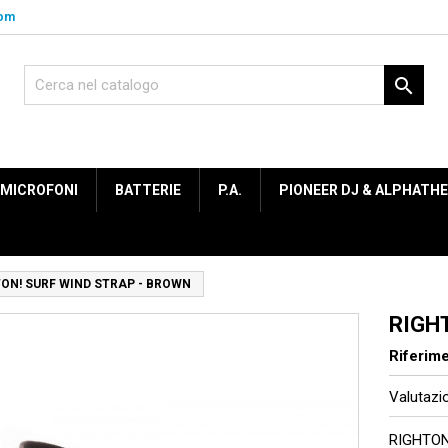
com

MICROFONI
BATTERIE
P.A.
PIONEER DJ & ALPHATH
ON! SURF WIND STRAP - BROWN
RIGH
Riferim
Valutaz
RIGHTON