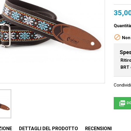
35,0
Quantità

Non 
Spes
Riti
BRT 
Condividi

DO
ZIONE
DETTAGLI DEL PRODOTTO
RECENSIONI