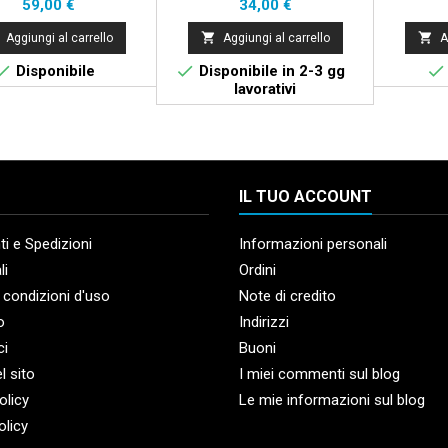
Prezzo
Prezzo
59,00 €
34,00 €


Aggiungi al carrello
Aggiungi al carrello
A



Disponibile
Disponibile in 2-3 gg
lavorativi
IL TUO ACCOUNT
i e Spedizioni
Informazioni personali
li
Ordini
 condizioni d'uso
Note di credito
o
Indirizzi
ci
Buoni
l sito
I miei commenti sul blog
olicy
Le mie informazioni sul blog
olicy