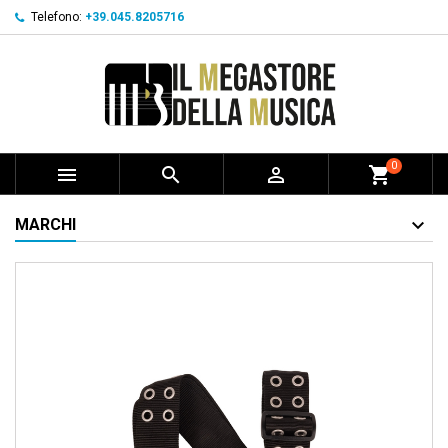
Telefono:
+39.045.8205716
0



shopping_cart
MARCHI