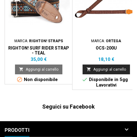
MARCA:
RIGHTON! STRAPS
MARCA:
ORTEGA
RIGHTON! SURF RIDER STRAP
OCS-200U
- TEAL
Prezzo
Prezzo
35,00 €
18,10 €


Aggiungi al carrello
Aggiungi al carrello


Non disponibile
Disponibile in 5gg
Lavorativi
Seguici su Facebook

PRODOTTI