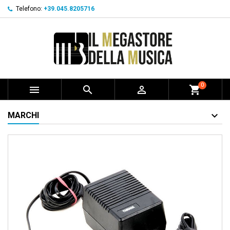
Telefono:
+39.045.8205716
0



shopping_cart
MARCHI