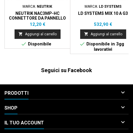
MARCA:
NEUTRIK
MARCA:
LD SYSTEMS
NEUTRIK NAC3MP-HC
LD SYSTEMS MIX 10 A G3
CONNETTORE DA PANNELLO
POWERCON 32 A
Prezzo
Prezzo
12,20 €
532,90 €


Aggiungi al carrello
Aggiungi al carrello


Disponibile
Disponibile in 3gg
lavorativi
Seguici su Facebook

PRODOTTI

SHOP

IL TUO ACCOUNT