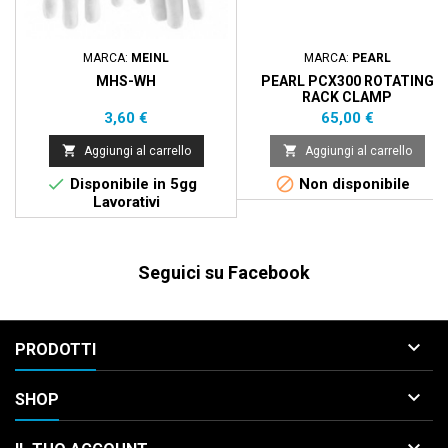
MARCA:
MEINL
MARCA:
PEARL
MHS-WH
PEARL PCX300 ROTATING
RACK CLAMP
Prezzo
Prezzo
3,60 €
65,00 €


Aggiungi al carrello
Aggiungi al carrello


Disponibile in 5gg
Non disponibile
Lavorativi
Seguici su Facebook

PRODOTTI

SHOP