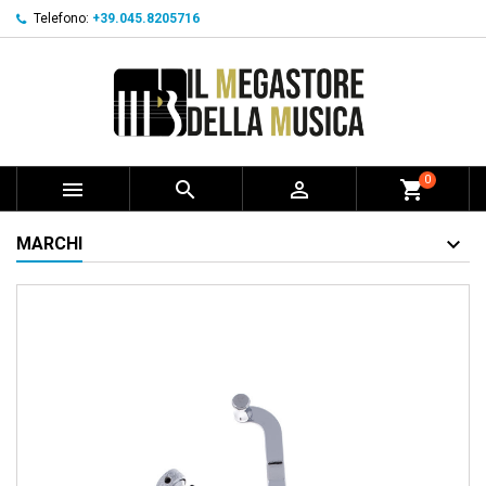
Telefono:
+39.045.8205716
0



shopping_cart
MARCHI