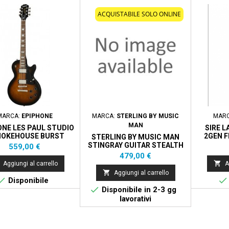
ACQUISTABILE SOLO ONLINE
MARCA:
EPIPHONE
MARCA:
STERLING BY MUSIC
MAR
MAN
NE LES PAUL STUDIO
SIRE L
MOKEHOUSE BURST
2GEN F
STERLING BY MUSIC MAN
STINGRAY GUITAR STEALTH
Prezzo
559,00 €
BLACK
Prezzo
479,00 €

Aggiungi al carrello
A

Aggiungi al carrello


Disponibile

Disponibile in 2-3 gg
lavorativi