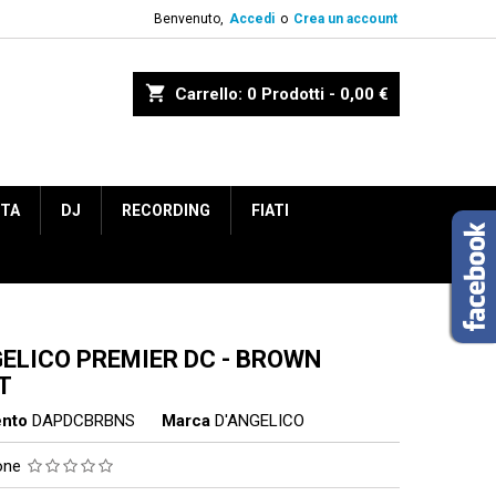
Benvenuto,
Accedi
o
Crea un account
shopping_cart
Carrello:
0
Prodotti - 0,00 €
ETA
DJ
RECORDING
FIATI
GELICO PREMIER DC - BROWN
T
ento
DAPDCBRBNS
Marca
D'ANGELICO
ione