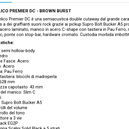
LICO PREMIER DC - BROWN BURST
lico Premier DC è una semiacustica double cutaway dal grande caratt
s a dei graffianti suoni rock grazie ai pickup Supro Bolt Bucker A5 p
acero laminato, manico in acero C-shape con tastiera in Pau Ferro, 
c, ponte con stop-bar, hardware cromato. Custodia morbida imbotti
istiche:
 semi hollow-body
edro
e Fasce: Acero
: Acero
ra: Pau Ferro
 tastiera: blocchi di madreperla
 628 mm
zza capotasto: 43 mm
o del manico: Slim C
i
: Supro Bolt Bucker A5
olli del volume
rollo del tono
ttore a 3 vie
jack EG2P
nna Scalini Solid Black a 5 strati