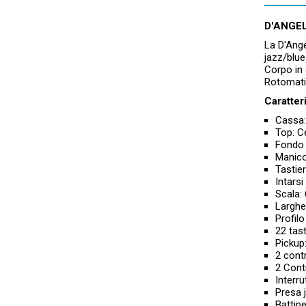
D'ANGE
La
D'Ange
jazz/blue
Corpo in 
Rotomati
Caratter
Cassa:
Top: C
Fondo 
Manico
Tastie
Intarsi
Scala:
Larghe
Profil
22 tast
Pickup
2 contr
2 Cont
Interru
Presa 
Battipe