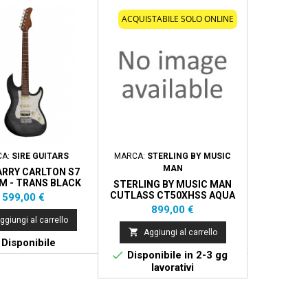
ACQUISTABILE SOLO ONLINE
CA:
SIRE GUITARS
MARCA:
STERLING BY MUSIC
MAR
MAN
ARRY CARLTON S7
ADONIS E
M - TRANS BLACK
ELETT
STERLING BY MUSIC MAN
CUTLASS CT50XHSS AQUA
Prezzo
P
599,00 €
1
GREY
Prezzo
899,00 €

ggiungi al carrello
Aggi

Aggiungi al carrello

Disponibile
Di

Disponibile in 2-3 gg
lavorativi