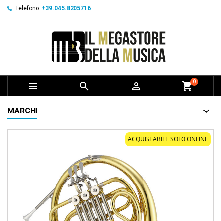
Telefono:
+39.045.8205716
0



shopping_cart
MARCHI
ACQUISTABILE SOLO ONLINE