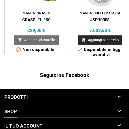
MARCA:
GRASSI
MARCA:
JUPITER ITALIA
GRASSI FH 150
JSP1000S
Prezzo
Prezzo
229,00 €
5.038,60 €


Aggiungi al carrello
Aggiungi al carrello


Non disponibile
Disponibile in 5gg
Lavorativi
Seguici su Facebook

PRODOTTI

SHOP

IL TUO ACCOUNT