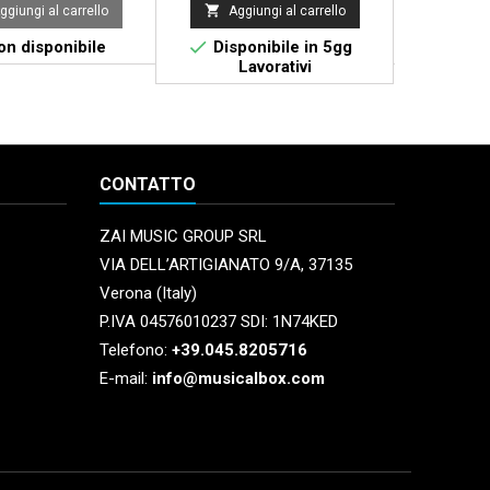


ggiungi al carrello
Aggiungi al carrello
Aggi


n disponibile
Disponibile in 5gg
Di
Lavorativi
CONTATTO
ZAI MUSIC GROUP SRL
VIA DELL’ARTIGIANATO 9/A, 37135
Verona (Italy)
P.IVA 04576010237 SDI: 1N74KED
Telefono:
+39.045.8205716
E-mail:
info@musicalbox.com