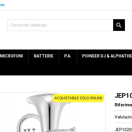
com

MICROFONI
BATTERIE
P.A.
PIONEER DJ & ALPHATH
JEP1
ACQUISTABILE SOLO ONLINE
Riferim
Valutaz
JEP1020