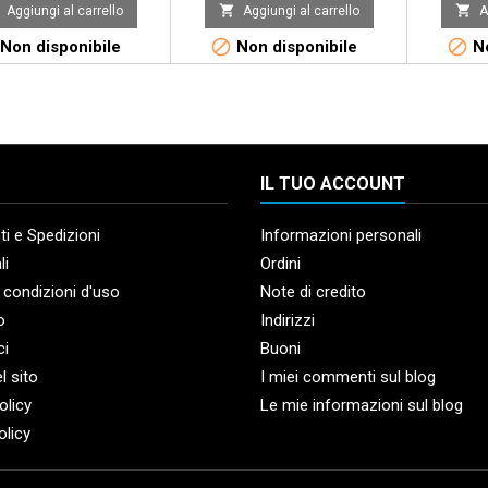


Aggiungi al carrello
Aggiungi al carrello
A


Non disponibile
Non disponibile
No
IL TUO ACCOUNT
i e Spedizioni
Informazioni personali
li
Ordini
 condizioni d'uso
Note di credito
o
Indirizzi
ci
Buoni
l sito
I miei commenti sul blog
olicy
Le mie informazioni sul blog
olicy