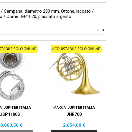
le / Campana: diametro 280 mm, Ottone, laccato /
nto / Come JEP1020, placcato argento
<
>
STABILE SOLO ONLINE
ACQUISTABILE SOLO ONLINE
A:
JUPITER ITALIA
MARCA:
JUPITER ITALIA
MAR
JSP1100S
JHR700
HALIFAX
OTTO
rezzo
Prezzo
0.063,50 €
2.654,00 €