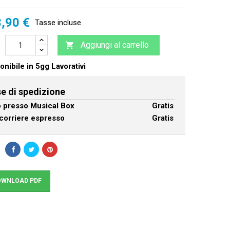
,90 €
Tasse incluse
Aggiungi al carrello

nibile in 5gg Lavorativi
e di spedizione
ro presso Musical Box
Gratis
corriere espresso
Gratis
WNLOAD PDF