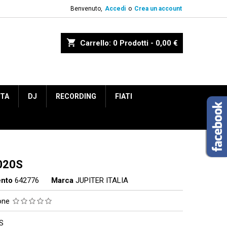
Benvenuto,
Accedi
o
Crea un account
shopping_cart
Carrello:
0
Prodotti - 0,00 €
ETA
DJ
RECORDING
FIATI
020S
ento
642776
Marca
JUPITER ITALIA
ione
S