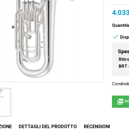
4.033
Quantità

Dispo
Spes
Riti
BRT 
Condividi

DO
ZIONE
DETTAGLI DEL PRODOTTO
RECENSIONI