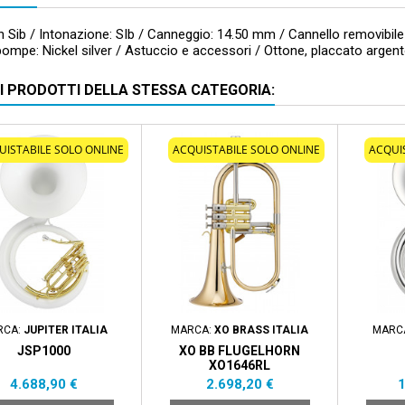
n Sib / Intonazione: SIb / Canneggio: 14.50 mm / Cannello removibi
ompe: Nickel silver / Astuccio e accessori / Ottone, placcato arge
RI PRODOTTI DELLA STESSA CATEGORIA:
UISTABILE SOLO ONLINE
ACQUISTABILE SOLO ONLINE
ACQUI
RCA:
JUPITER ITALIA
MARCA:
XO BRASS ITALIA
MARC
JSP1000
XO BB FLUGELHORN
XO1646RL
Prezzo
Prezzo
P
4.688,90 €
2.698,20 €
1