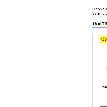
Eufonio i
Esterno p
16 ALT
ACQ
MA