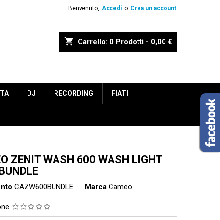
Benvenuto,
Accedi
o
Crea un account
shopping_cart
Carrello:
0
Prodotti - 0,00 €
ETA
DJ
RECORDING
FIATI
O ZENIT WASH 600 WASH LIGHT
 BUNDLE
ento
CAZW600BUNDLE
Marca
Cameo
ione