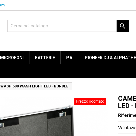
com

MICROFONI
BATTERIE
P.A.
PIONEER DJ & ALPHATH
WASH 600 WASH LIGHT LED - BUNDLE
CAME
to
Prezzo scontato
LED -
Riferim
Valutaz