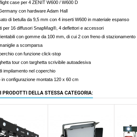
flight case per 4 ZENIT W600 / W600 D
Germany con hardware Adam Hall
to di betulla da 9,5 mm con 4 inserti W600 in materiale espanso
 per 16 diffusori SnapMag®, 4 deflettori e accessori
rientabili con gomme da 100 mm, di cui 2 con freno di stazionamento
 maniglie a scomparsa
erchio con funzione click-stop
ghetta tour con targhetta scrivibile autoadesiva
di impilamento nel coperchio
 in configurazione montata 120 x 60 cm
RI PRODOTTI DELLA STESSA CATEGORIA: