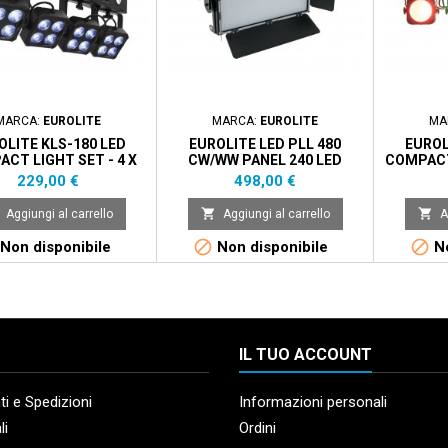
MARCA:
EUROLITE
MARCA:
EUROLITE
MA
OLITE KLS-180 LED
EUROLITE LED PLL 480
EUROL
CT LIGHT SET - 4 X
CW/WW PANEL 240 LED
COMPACT 
D RGBW+STROBO
WHITE - 240 LED WARM
R
Prezzo
Prezzo
229,00 €
498,00 €


Aggiungi al carrello
Aggiungi al carrello
A


Non disponibile
Non disponibile
No
IL TUO ACCOUNT
i e Spedizioni
Informazioni personali
li
Ordini