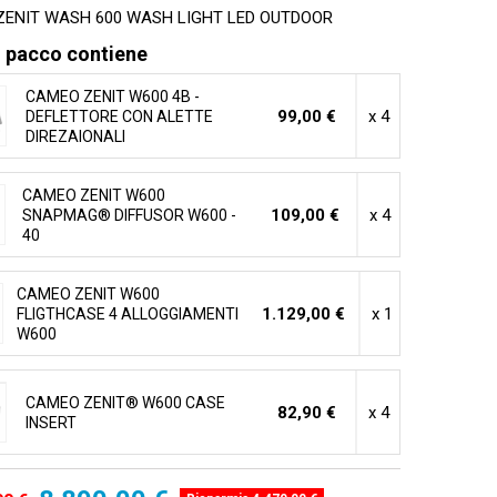
ENIT WASH 600 WASH LIGHT LED OUTDOOR
 pacco contiene
CAMEO ZENIT W600 4B -
99,00 €
x 4
DEFLETTORE CON ALETTE
DIREZAIONALI
CAMEO ZENIT W600
109,00 €
x 4
SNAPMAG® DIFFUSOR W600 -
40
CAMEO ZENIT W600
1.129,00 €
x 1
FLIGTHCASE 4 ALLOGGIAMENTI
W600
CAMEO ZENIT® W600 CASE
82,90 €
x 4
INSERT