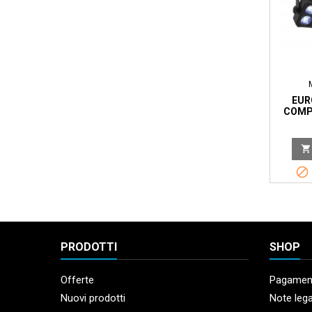
EUR
COMPA
LE


PRODOTTI
SHOP
Offerte
Pagament
Nuovi prodotti
Note lega