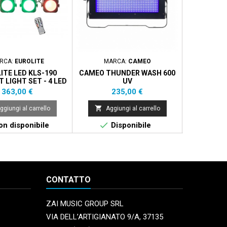
RCA:
EUROLITE
MARCA:
CAMEO
MARCA
ITE LED KLS-190
CAMEO THUNDER WASH 600
ELIMINAT
LIGHT SET - 4 LED
UV
GB - STROBO
Prezzo
Prezzo
P
363,00 €
235,00 €
5


ggiungi al carrello
Aggiungi al carrello
Aggi


n disponibile
Disponibile
Non 
CONTATTO
ZAI MUSIC GROUP SRL
VIA DELL’ARTIGIANATO 9/A, 37135