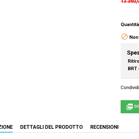
13.360,
Quantità

Non 
Spes
Riti
BRT 
Condividi

DO
ZIONE
DETTAGLI DEL PRODOTTO
RECENSIONI