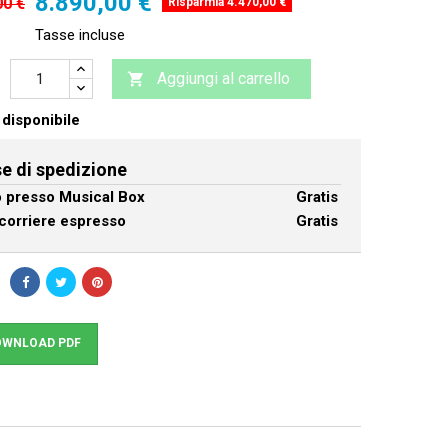
8.890,00 €
00 €
Risparmia 4.470,00 €
Tasse incluse
Aggiungi al carrello

disponibile
e di spedizione
ro presso Musical Box
Gratis
corriere espresso
Gratis
WNLOAD PDF