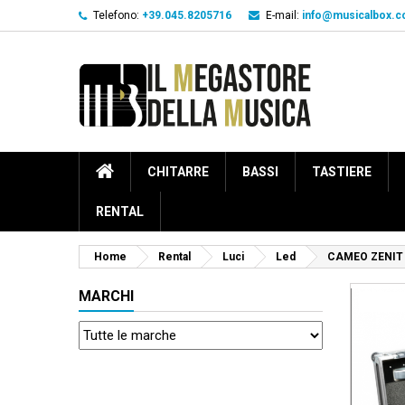
Telefono:
+39.045.8205716
E-mail:
info@musicalbox.
CHITARRE
BASSI
TASTIERE
RENTAL
Home
Rental
Luci
Led
CAMEO ZENIT 
MARCHI
Pacchet