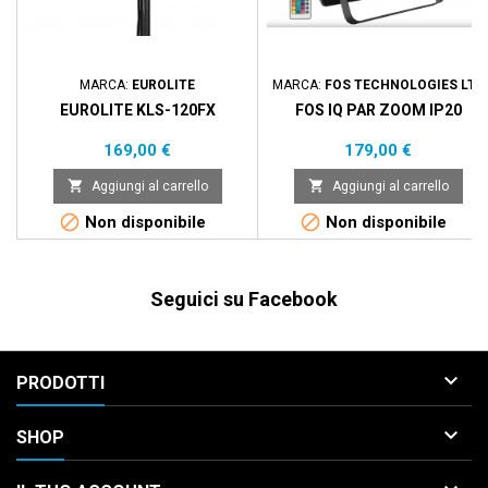
MARCA:
EUROLITE
MARCA:
FOS TECHNOLOGIES LTD
EUROLITE KLS-120FX
FOS IQ PAR ZOOM IP20
Prezzo
Prezzo
169,00 €
179,00 €


Aggiungi al carrello
Aggiungi al carrello


Non disponibile
Non disponibile
Seguici su Facebook

PRODOTTI

SHOP