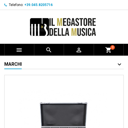
Telefono:
+39.045.8205716
0



shopping_cart
MARCHI