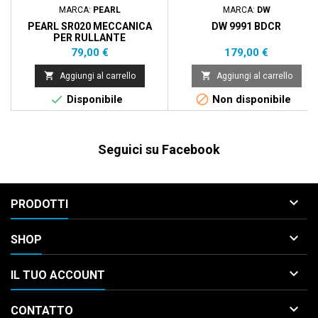
MARCA:
PEARL
MARCA:
DW
PEARL SR020 MECCANICA
DW 9991 BDCR
PER RULLANTE
Prezzo
Prezzo
79,00 €
179,00 €


Aggiungi al carrello
Aggiungi al carrello


Disponibile
Non disponibile
Seguici su Facebook

PRODOTTI

SHOP

IL TUO ACCOUNT

CONTATTO