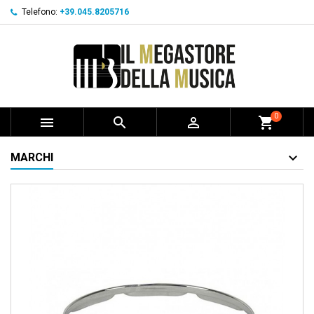
Telefono:
+39.045.8205716
0



shopping_cart
MARCHI