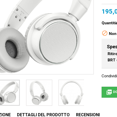
195,
Quantità

Non 
Spes
Riti
BRT 
Condividi

DO
ZIONE
DETTAGLI DEL PRODOTTO
RECENSIONI