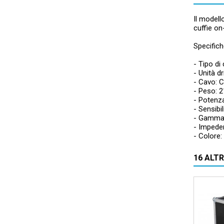
Il modell
cuffie on
Specifich
- Tipo di
- Unità d
- Cavo: C
- Peso: 2
- Potenz
- Sensibil
- Gamma 
- Impede
- Colore:
16 ALT