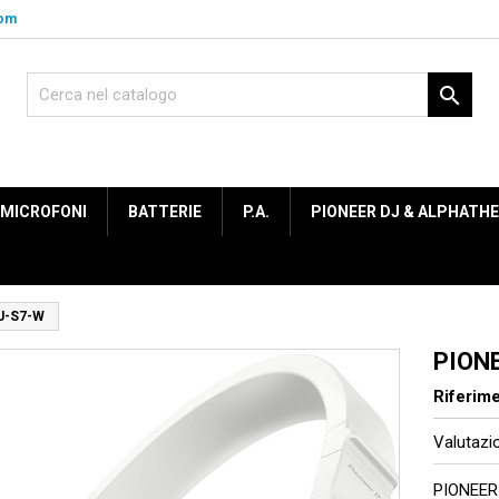
com

MICROFONI
BATTERIE
P.A.
PIONEER DJ & ALPHATH
J-S7-W
PION
Riferim
Valutaz
PIONEER