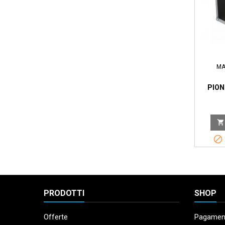
MA
PION


PRODOTTI
SHOP
Offerte
Pagament