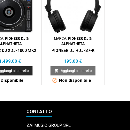
CA:
PIONEER DJ &
MARCA:
PIONEER DJ &
MARCA
ALPHATHETA
ALPHATHETA
AL
 DJ XDJ-1000 MK2
PIONEER DJ HDJ-S7-K
PIONEER D
FLIGHT C
DJM
Prezzo
Prezzo
1.499,00 €
195,00 €


ggiungi al carrello
Aggiungi al carrello
Aggi


Disponibile
Non disponibile
Non 
CONTATTO
ZAI MUSIC GROUP SRL