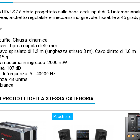
o HDJ-S7 è stato progettato sulla base degli input di DJ internazionali
-ear, archetto regolabile e meccanismo girevole, fissabile a 45 gradi,
e:
 cuffie: Chiusa, dinamica
river: Tipo a cupola di 40 mm
avo spiralato di 1,2 m (lunghezza stirato 3 m), Cavo diritto di 1,6 m
15 g
a massima in ingresso: 2000 mW
ità: 107 dB
di frequenza: 5 - 40000 Hz
nza: 48 Ohms
 bianca
RI PRODOTTI DELLA STESSA CATEGORIA:
Pacchetto