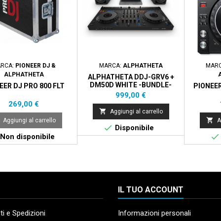
RCA:
PIONEER DJ &
MARCA:
ALPHATHETA
MAR
ALPHATHETA
ALPHATHETA DDJ-GRV6 +
DM50D WHITE -BUNDLE-
EER DJ PRO 800 FLT
PIONEER
Prezzo
999,00 €
Prezzo
269,00 €

Aggiungi al carrello

Aggiungi al carrello
A

Disponibile

Non disponibile
IL TUO ACCOUNT
i e Spedizioni
Informazioni personali