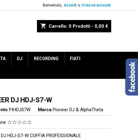
Benvenuto,
Accedi
o
Crea un account
shopping_cart
Carrello:
0
Prodotti - 0,00 €
ETA
DJ
RECORDING
FIATI
EER DJ HDJ-S7-W
ento
PIHDJS7W
Marca
Pioneer DJ & AlphaTheta
ione
 DJ HDJ-S7-W CUFFIA PROFESSIONALE