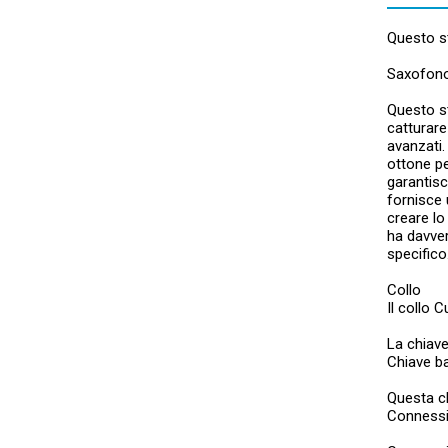
Questo st
Saxofono 
Questo st
catturare
avanzati.
ottone pe
garantisc
fornisce 
creare lo
ha davver
specifico
Collo
Il collo 
La chiave
Chiave ba
Questa ch
Conness