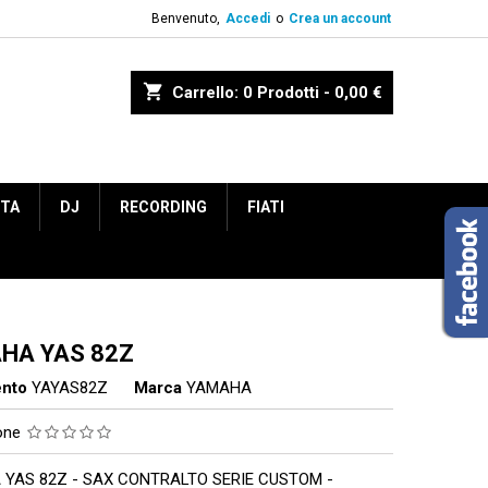
Benvenuto,
Accedi
o
Crea un account
shopping_cart
Carrello:
0
Prodotti - 0,00 €
ETA
DJ
RECORDING
FIATI
HA YAS 82Z
ento
YAYAS82Z
Marca
YAMAHA
ione
YAS 82Z - SAX CONTRALTO SERIE CUSTOM -