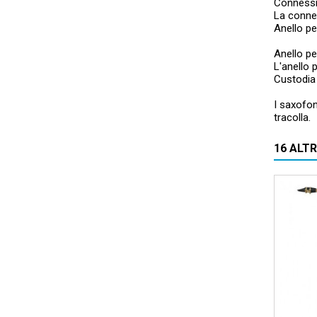
Conness
La connes
Anello per
Anello per
L'anello 
Custodia
I saxofon
tracolla.
16 ALT
Prezzo 