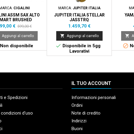
MARCA:
CIGALINI
MARCA:
JUPITER ITALIA
MA
LINI ASSM SAX ALTO
JUPITER ITALIA STELLAR
YAM
MART BRUSHED
JASSTRQ
rezzo
Prezzo
Prezzo
99,00 €
1.459,70 €
599,00 €
base


Aggiungi al carrello
Aggiungi al carrello
A


Non disponibile
Disponibile in 5gg
No
Lavorativi
IL TUO ACCOUNT
i e Spedizioni
Informazioni personali
li
Ordini
 condizioni d'uso
Note di credito
o
Indirizzi
ci
Buoni