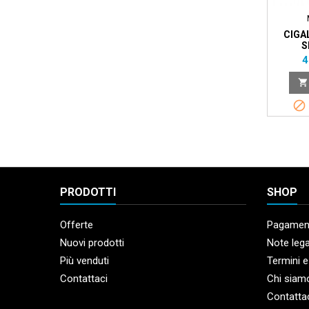
CIGA
S
P
4


PRODOTTI
SHOP
Offerte
Pagament
Nuovi prodotti
Note lega
Più venduti
Termini e
Contattaci
Chi siam
Contatta