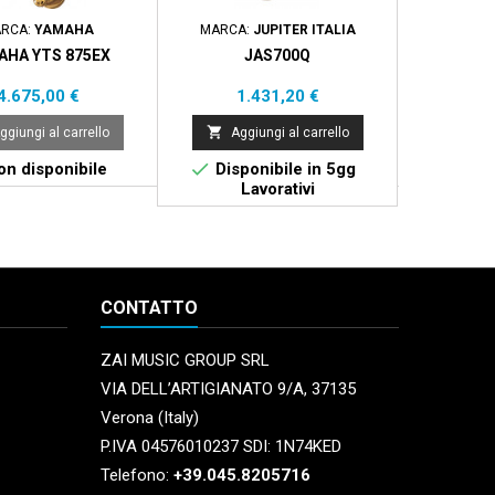
RCA:
YAMAHA
MARCA:
JUPITER ITALIA
MARCA:
AHA YTS 875EX
JAS700Q
JT
Prezzo
Prezzo
Pr
4.675,00 €
1.431,20 €
3.


ggiungi al carrello
Aggiungi al carrello
Aggi


n disponibile
Disponibile in 5gg
Non 
Lavorativi
CONTATTO
ZAI MUSIC GROUP SRL
VIA DELL’ARTIGIANATO 9/A, 37135
Verona (Italy)
P.IVA 04576010237 SDI: 1N74KED
Telefono:
+39.045.8205716