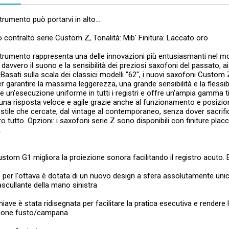
rumento può portarvi in alto...
contralto serie Custom Z, Tonalità: Mib' Finitura: Laccato oro
rumento rappresenta una delle innovazioni più entusiasmanti nel mo
 davvero il suono e la sensibilità dei preziosi saxofoni del passato,
 Basati sulla scala dei classici modelli "62", i nuovi saxofoni Custom
r garantire la massima leggerezza, una grande sensibilità e la flessi
e un'esecuzione uniforme in tutti i registri e offre un'ampia gamma t
una risposta veloce e agile grazie anche al funzionamento e posizi
 stile che cercate, dal vintage al contemporaneo, senza dover sacri
o tutto. Opzioni: i saxofoni serie Z sono disponibili con finiture plac
.
Custom G1 migliora la proiezione sonora facilitando il registro acuto. 
 per l'ottava è dotata di un nuovo design a sfera assolutamente unic
scullante della mano sinistra
iave è stata ridisegnata per facilitare la pratica esecutiva e render
ione fusto/campana