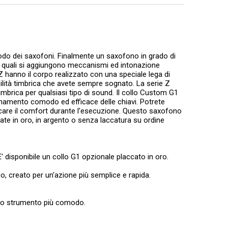
do dei saxofoni. Finalmente un saxofono in grado di
 ai quali si aggiungono meccanismi ed intonazione
 Z hanno il corpo realizzato con una speciale lega di
bilità timbrica che avete sempre sognato. La serie Z
imbrica per qualsiasi tipo di sound. Il collo Custom G1
onamento comodo ed efficace delle chiavi. Potrete
ficare il comfort durante l'esecuzione. Questo saxofono
cate in oro, in argento o senza laccatura su ordine
E' disponibile un collo G1 opzionale placcato in oro.
o, creato per un'azione più semplice e rapida.
e lo strumento più comodo.