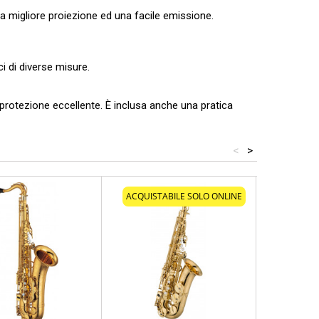
 migliore proiezione ed una facile emissione.
ci di diverse misure.
 protezione eccellente. È inclusa anche una pratica
<
>
ACQUISTABILE SOLO ONLINE
ACQUIST