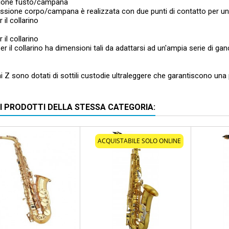
ione fusto/campana
sione corpo/campana è realizzata con due punti di contatto per una
 il collarino
 il collarino
per il collarino ha dimensioni tali da adattarsi ad un'ampia serie di gan
i Z sono dotati di sottili custodie ultraleggere che garantiscono una
RI PRODOTTI DELLA STESSA CATEGORIA:
scontato
- 100,00 €
ACQUISTABILE SOLO ONLINE