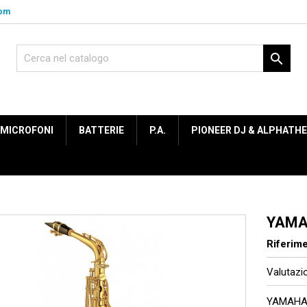
com

MICROFONI
BATTERIE
P.A.
PIONEER DJ & ALPHATH
YAMA
Riferim
Valutaz
YAMAHA 