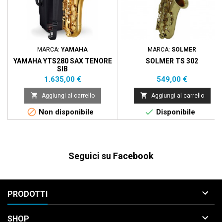
MARCA:
YAMAHA
MARCA:
SOLMER
YAMAHA YTS280 SAX TENORE
SOLMER TS 302
SIB
Prezzo
Prezzo
1.635,00 €
549,00 €


Aggiungi al carrello
Aggiungi al carrello


Non disponibile
Disponibile
Seguici su Facebook

PRODOTTI

SHOP