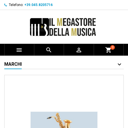
Telefono:
+39.045.8205716
0



shopping_cart
MARCHI