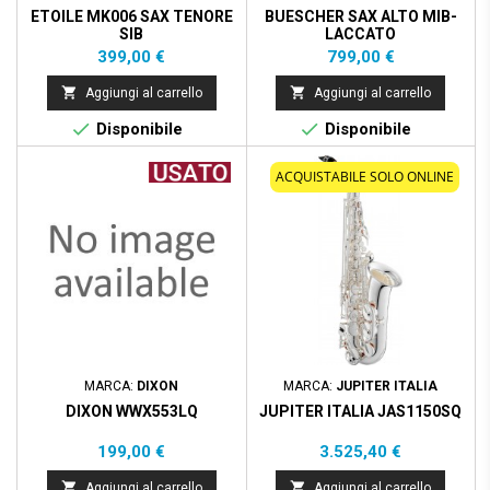
ETOILE MK006 SAX TENORE
BUESCHER SAX ALTO MIB-
SIB
LACCATO
Prezzo
Prezzo
399,00 €
799,00 €


Aggiungi al carrello
Aggiungi al carrello


Disponibile
Disponibile
ACQUISTABILE SOLO ONLINE
MARCA:
DIXON
MARCA:
JUPITER ITALIA
DIXON WWX553LQ
JUPITER ITALIA JAS1150SQ
Prezzo
Prezzo
199,00 €
3.525,40 €


Aggiungi al carrello
Aggiungi al carrello