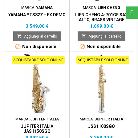
MARCA:
YAMAHA
MARCA:
LIEN CHENG
YAMAHA YTS82Z - EX DEMO
LIEN CHENG A-701GF SAX
ALTO, BRASS VINTAGE
Prezzo
Prezzo
3.549,00 €
1.699,00 €


Aggiungi al carrello
Aggiungi al carrello


Non disponibile
Non disponibile
ACQUISTABILE SOLO ONLINE
ACQUISTABILE SOLO ONLINE
MARCA:
JUPITER ITALIA
MARCA:
JUPITER ITALIA
JUPITER ITALIA
JSS1100SGQ
JAS1150SGQ
Prezzo
Prezzo
3.392,50 €
3.263,20 €