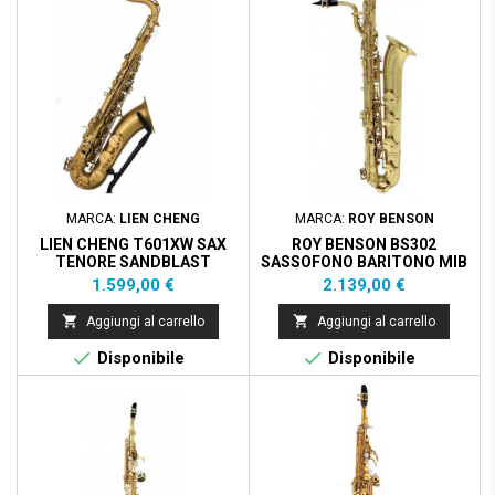
MARCA:
LIEN CHENG
MARCA:
ROY BENSON
LIEN CHENG T601XW SAX
ROY BENSON BS302
TENORE SANDBLAST
SASSOFONO BARITONO MIB
FINISHING
Prezzo
Prezzo
1.599,00 €
2.139,00 €


Aggiungi al carrello
Aggiungi al carrello


Disponibile
Disponibile