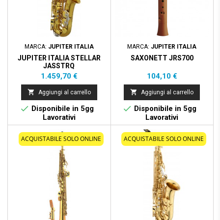
MARCA:
JUPITER ITALIA
MARCA:
JUPITER ITALIA
JUPITER ITALIA STELLAR
SAXONETT JRS700
JASSTRQ
Prezzo
Prezzo
1.459,70 €
104,10 €


Aggiungi al carrello
Aggiungi al carrello


Disponibile in 5gg
Disponibile in 5gg
Lavorativi
Lavorativi
ACQUISTABILE SOLO ONLINE
ACQUISTABILE SOLO ONLINE