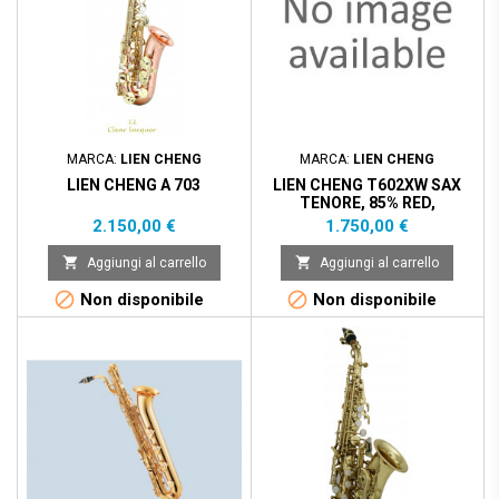
MARCA:
LIEN CHENG
MARCA:
LIEN CHENG
LIEN CHENG A 703
LIEN CHENG T602XW SAX
TENORE, 85% RED,
SUNDBLAST
Prezzo
Prezzo
2.150,00 €
1.750,00 €


Aggiungi al carrello
Aggiungi al carrello


Non disponibile
Non disponibile