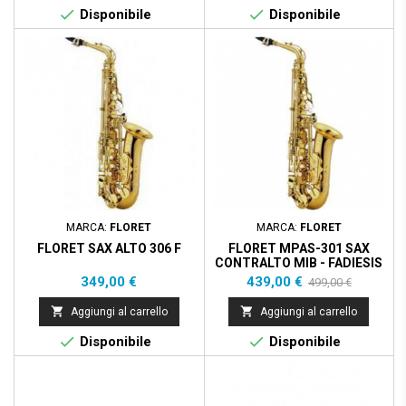


Disponibile
Disponibile
Prezzo scontato
- 60,00 €
MARCA:
FLORET
MARCA:
FLORET
FLORET SAX ALTO 306 F
FLORET MPAS-301 SAX
CONTRALTO MIB - FADIESIS
ACUTO - EX DEMO
Prezzo
Prezzo
Prezzo
349,00 €
439,00 €
499,00 €
base


Aggiungi al carrello
Aggiungi al carrello


Disponibile
Disponibile