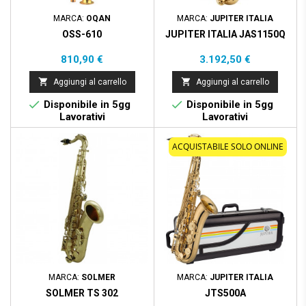
MARCA:
OQAN
MARCA:
JUPITER ITALIA
OSS-610
JUPITER ITALIA JAS1150Q
Prezzo
Prezzo
810,90 €
3.192,50 €


Aggiungi al carrello
Aggiungi al carrello


Disponibile in 5gg
Disponibile in 5gg
Lavorativi
Lavorativi
ACQUISTABILE SOLO ONLINE
MARCA:
SOLMER
MARCA:
JUPITER ITALIA
SOLMER TS 302
JTS500A