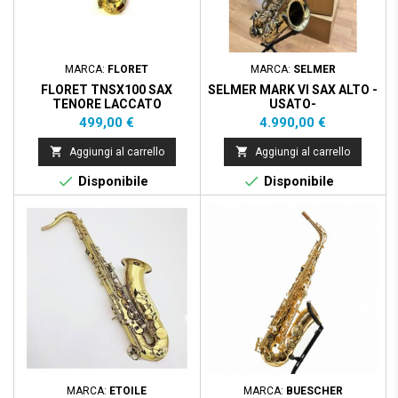
MARCA:
FLORET
MARCA:
SELMER
FLORET TNSX100 SAX
SELMER MARK VI SAX ALTO -
TENORE LACCATO
USATO-
ASTUCCIO DELUXE
Prezzo
Prezzo
499,00 €
4.990,00 €


Aggiungi al carrello
Aggiungi al carrello


Disponibile
Disponibile
MARCA:
ETOILE
MARCA:
BUESCHER