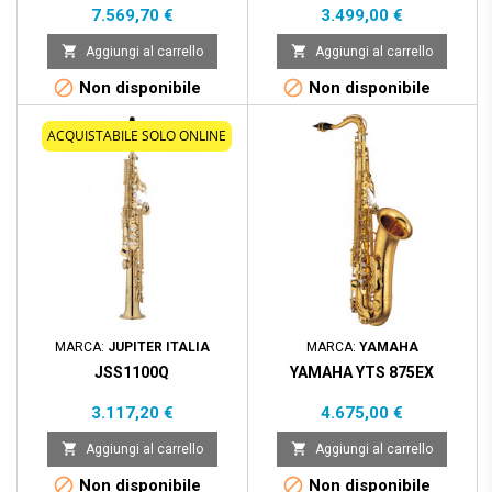
Prezzo
Prezzo
7.569,70 €
3.499,00 €


Aggiungi al carrello
Aggiungi al carrello


Non disponibile
Non disponibile
ACQUISTABILE SOLO ONLINE
MARCA:
JUPITER ITALIA
MARCA:
YAMAHA
JSS1100Q
YAMAHA YTS 875EX
Prezzo
Prezzo
3.117,20 €
4.675,00 €


Aggiungi al carrello
Aggiungi al carrello


Non disponibile
Non disponibile