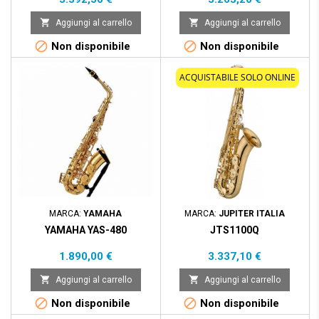


Aggiungi al carrello
Aggiungi al carrello


Non disponibile
Non disponibile
ACQUISTABILE SOLO ONLINE
MARCA:
YAMAHA
MARCA:
JUPITER ITALIA
YAMAHA YAS-480
JTS1100Q
Prezzo
Prezzo
1.890,00 €
3.337,10 €


Aggiungi al carrello
Aggiungi al carrello


Non disponibile
Non disponibile