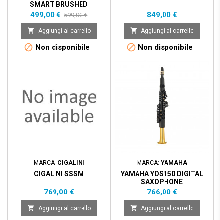
SMART BRUSHED
Prezzo
Prezzo
Prezzo
499,00 €
849,00 €
599,00 €
base


Aggiungi al carrello
Aggiungi al carrello


Non disponibile
Non disponibile
MARCA:
CIGALINI
MARCA:
YAMAHA
CIGALINI SSSM
YAMAHA YDS150 DIGITAL
SAXOPHONE
Prezzo
Prezzo
769,00 €
766,00 €


Aggiungi al carrello
Aggiungi al carrello