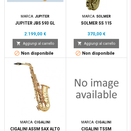
MARCA:
JUPITER
MARCA:
SOLMER
JUPITER JBS 593 GL
SOLMER SS 115
Prezzo
Prezzo
2.199,00 €
370,00 €


Aggiungi al carrello
Aggiungi al carrello


Non disponibile
Non disponibile
Prezzo scontato
- 100,00 €
MARCA:
CIGALINI
MARCA:
CIGALINI
CIGALINI ASSM SAX ALTO
CIGALINI TSSM