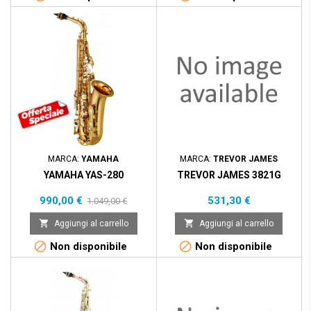
Prezzo scontato
- 59,00 €
MARCA:
YAMAHA
MARCA:
TREVOR JAMES
YAMAHA YAS-280
TREVOR JAMES 3821G
Prezzo
Prezzo
Prezzo
990,00 €
531,30 €
1.049,00 €
base


Aggiungi al carrello
Aggiungi al carrello


Non disponibile
Non disponibile