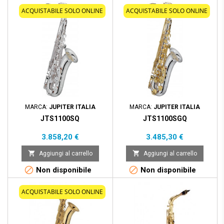
ACQUISTABILE SOLO ONLINE
ACQUISTABILE SOLO ONLINE
MARCA:
JUPITER ITALIA
MARCA:
JUPITER ITALIA
JTS1100SQ
JTS1100SGQ
Prezzo
Prezzo
3.858,20 €
3.485,30 €


Aggiungi al carrello
Aggiungi al carrello


Non disponibile
Non disponibile
ACQUISTABILE SOLO ONLINE