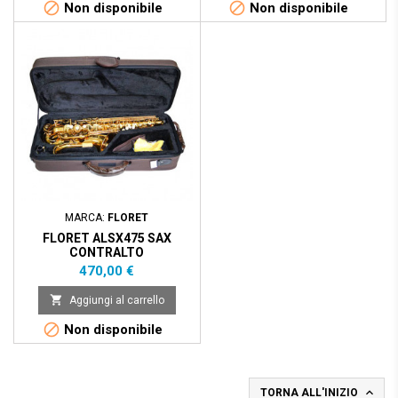


Non disponibile
Non disponibile
MARCA:
FLORET
FLORET ALSX475 SAX
CONTRALTO
Prezzo
470,00 €

Aggiungi al carrello

Non disponibile

TORNA ALL'INIZIO