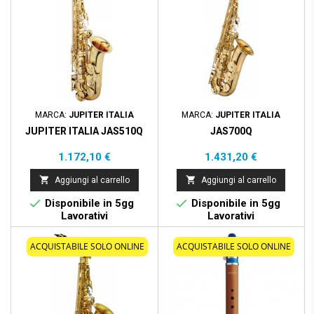
MARCA:
JUPITER ITALIA
MARCA:
JUPITER ITALIA
JUPITER ITALIA JAS510Q
JAS700Q
Prezzo
Prezzo
1.172,10 €
1.431,20 €


Aggiungi al carrello
Aggiungi al carrello


Disponibile in 5gg
Disponibile in 5gg
Lavorativi
Lavorativi
ACQUISTABILE SOLO ONLINE
ACQUISTABILE SOLO ONLINE