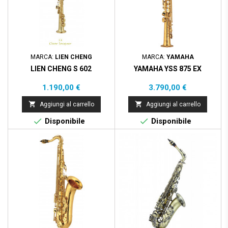
MARCA:
LIEN CHENG
MARCA:
YAMAHA
LIEN CHENG S 602
YAMAHA YSS 875 EX
Prezzo
Prezzo
1.190,00 €
3.790,00 €


Aggiungi al carrello
Aggiungi al carrello


Disponibile
Disponibile