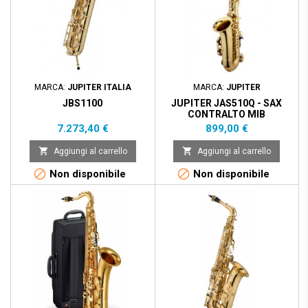
MARCA:
JUPITER ITALIA
MARCA:
JUPITER
JBS1100
JUPITER JAS510Q - SAX
CONTRALTO MIB
Prezzo
Prezzo
7.273,40 €
899,00 €


Aggiungi al carrello
Aggiungi al carrello


Non disponibile
Non disponibile