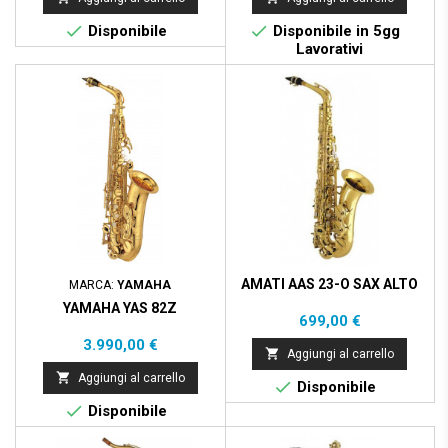


Disponibile
Disponibile in 5gg
Lavorativi
AMATI AAS 23-O SAX ALTO
MARCA:
YAMAHA
YAMAHA YAS 82Z
Prezzo
699,00 €
Prezzo
3.990,00 €

Aggiungi al carrello

Aggiungi al carrello

Disponibile

Disponibile