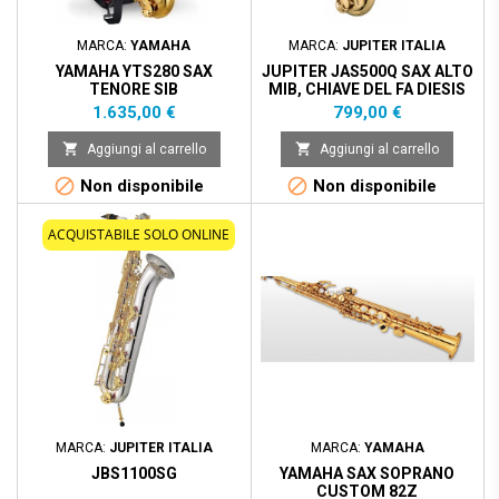
MARCA:
YAMAHA
MARCA:
JUPITER ITALIA
YAMAHA YTS280 SAX
JUPITER JAS500Q SAX ALTO
TENORE SIB
MIB, CHIAVE DEL FA DIESIS
ACUTO
Prezzo
Prezzo
1.635,00 €
799,00 €


Aggiungi al carrello
Aggiungi al carrello


Non disponibile
Non disponibile
ACQUISTABILE SOLO ONLINE
MARCA:
JUPITER ITALIA
MARCA:
YAMAHA
JBS1100SG
YAMAHA SAX SOPRANO
CUSTOM 82Z