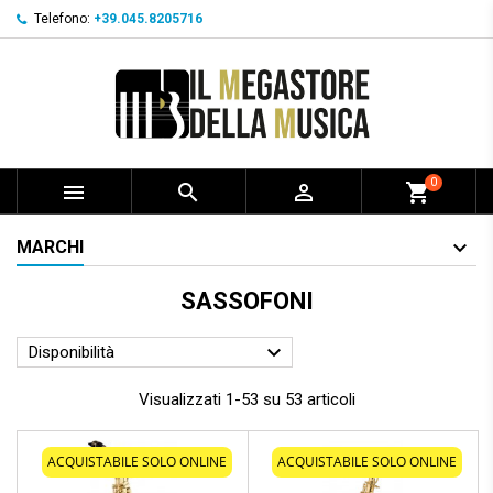
Telefono:
+39.045.8205716
0



shopping_cart
MARCHI
SASSOFONI

Disponibilità
Visualizzati 1-53 su 53 articoli
ACQUISTABILE SOLO ONLINE
ACQUISTABILE SOLO ONLINE