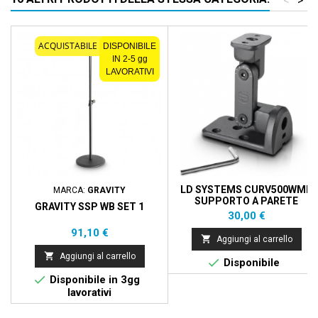
<
>
ACQUISTABILE SOLO ONLINE
DISPONIBILE
IN 2-5 gg
LAVORATIVI
LD SYSTEMS CURV500WMB
MARCA:
GRAVITY
SUPPORTO A PARETE
GRAVITY SSP WB SET 1
Prezzo
30,00 €
Prezzo
91,10 €

Aggiungi al carrello

Aggiungi al carrello

Disponibile

Disponibile in 3gg
lavorativi