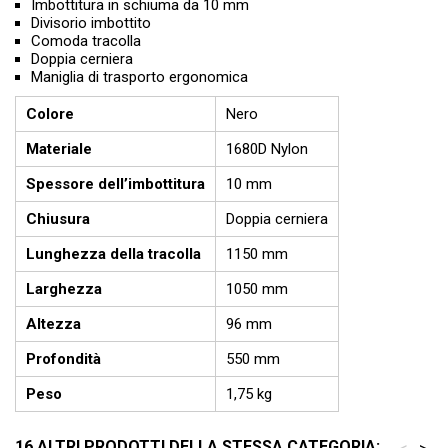
Imbottitura in schiuma da 10 mm
Divisorio imbottito
Comoda tracolla
Doppia cerniera
Maniglia di trasporto ergonomica
Colore
Nero
Materiale
1680D Nylon
Spessore dell’imbottitura
10 mm
Chiusura
Doppia cerniera
Lunghezza della tracolla
1150 mm
Larghezza
1050 mm
Altezza
96 mm
Profondità
550 mm
Peso
1,75 kg
16 ALTRI PRODOTTI DELLA STESSA CATEGORIA: