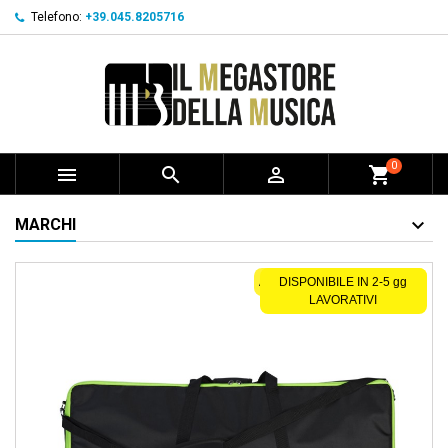
Telefono:
+39.045.8205716
0



shopping_cart
MARCHI
ACQUISTABILE SOLO ONLINE
DISPONIBILE IN 2-5 gg
LAVORATIVI