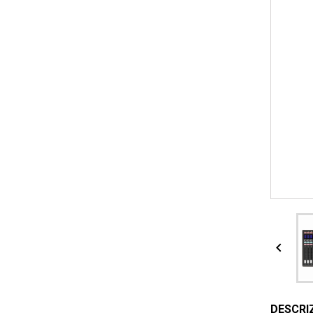

DESCRI