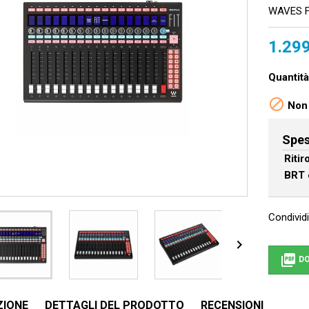
WAVES F
1.299
Quantità

Non 
Spes
Riti
BRT 
Condividi


DO
ZIONE
DETTAGLI DEL PRODOTTO
RECENSIONI