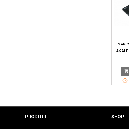
MARC
AKAI 


PRODOTTI
SHOP