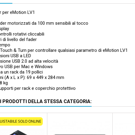
er per eMotion LV1
der motorizzati da 100 mm sensibili al tocco
splay
trolli rotativi cliccabili
i di livello del fader
tempo
Touch & Turn per controllare qualsiasi parametro di eMotion LV1
sioni USB a LED
ione USB 2.0 ad alta velocità
ivo USB per Mac e Windows
 a un rack da 19 pollici
i (A x L x P): 69 x 449 x 284 mm
8 kg
upporti per rack e coperchio protettivo
RI PRODOTTI DELLA STESSA CATEGORIA:
Prezzo sc
UISTABILE SOLO ONLINE