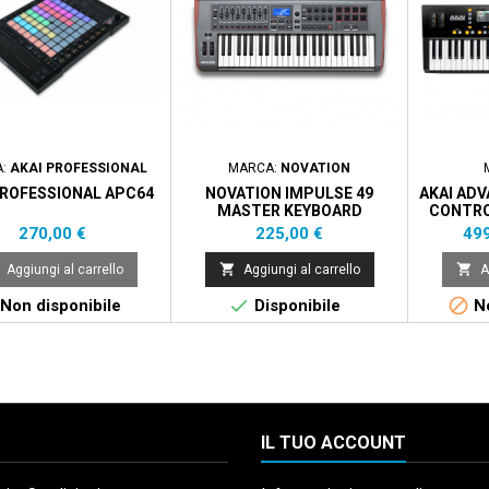
A:
AKAI PROFESSIONAL
MARCA:
NOVATION
PROFESSIONAL APC64
NOVATION IMPULSE 49
AKAI ADV
MASTER KEYBOARD
CONTRO
Prezzo
Prezzo
Pre
270,00 €
225,00 €
499


Aggiungi al carrello
Aggiungi al carrello
A


Non disponibile
Disponibile
No
IL TUO ACCOUNT