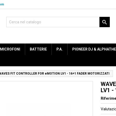
com

MICROFONI
BATTERIE
P.A.
PIONEER DJ & ALPHATH
WAVES FIT CONTROLLER FOR eMOTION LV1 - 16+1 FADER MOTORIZZATI
WAVE
LV1 -
Riferim
Valutaz