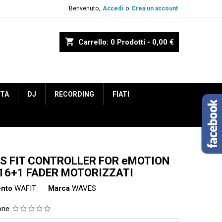
Benvenuto,
Accedi
o
Crea un account
shopping_cart
Carrello:
0
Prodotti - 0,00 €
ETA
DJ
RECORDING
FIATI
S FIT CONTROLLER FOR eMOTION
 16+1 FADER MOTORIZZATI
ento
WAFIT
Marca
WAVES
ione