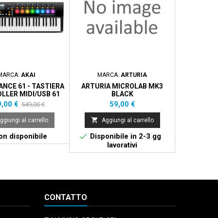
MARCA:
AKAI
MARCA:
ARTURIA
MA
ANCE 61 - TASTIERA
ARTURIA MICROLAB MK3
AK
LLER MIDI/USB 61
BLACK
TASTI
zzo
Prezzo
Prezzo
P
,00 €
59,00 €
1
549,00 €
base


ggiungi al carrello
Aggiungi al carrello
Aggi


n disponibile
Disponibile in 2-3 gg
Non 
lavorativi
CONTATTO