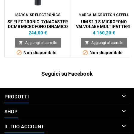
MARCA:
SE ELECTRONICS
MARCA:
MICROTECH GEFELL
SE ELECTRONIC DYNACASTER
UM 92.1 S MICROFONO
DCM8 MICROFONO DINAMICO
VALVOLARE MULTIPATTERN
DA STUDIO
SATIN NICKEL
Prezzo
Prezzo
244,00 €
4.160,20 €


Aggiungi al carrello
Aggiungi al carrello


Non disponibile
Non disponibile
Seguici su Facebook

PRODOTTI

SHOP

IL TUO ACCOUNT