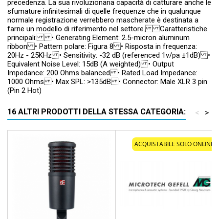
precedenza. La sua rivoluzionaria capacità di catturare anche le
sfumature infinitesimali di quelle frequenze che in qualunque
normale registrazione verrebbero mascherate è destinata a
farne un modello di riferimento nel settore. Caratteristiche
principali: • Generating Element: 2.5-micron aluminum
ribbon • Pattern polare: Figura 8 • Risposta in frequenza:
20Hz - 25KHz • Sensitivity: -32 dB (referenced 1v/pa ±1dB) •
Equivalent Noise Level: 15dB (A weighted) • Output
Impedance: 200 Ohms balanced • Rated Load Impedance:
1000 Ohms • Max SPL: >135dB • Connector: Male XLR 3 pin
(Pin 2 Hot)
16 ALTRI PRODOTTI DELLA STESSA CATEGORIA:
<
>
ACQUISTABILE SOLO ONLINE