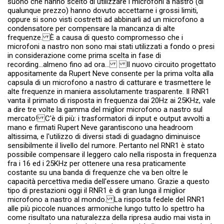
suono che hanno scelto di utilizzare i microfoni a nastro (di
qualunque prezzo) hanno dovuto accettarne i grossi limiti,
oppure si sono visti costretti ad abbinarli ad un microfono a
condensatore per compensare la mancanza di alte
frequenze. È a causa di questo compromesso che i
microfoni a nastro non sono mai stati utilizzati a fondo o presi
in considerazione come prima scelta in fase di
recording...almeno fino ad ora... Il nuovo circuito progettato
appositamente da Rupert Neve consente per la prima volta alla
capsula di un microfono a nastro di catturare e trasmettere le
alte frequenze in maniera assolutamente trasparente. Il RNR1
vanta il primato di risposta in frequenza dai 20Hz ai 25KHz, vale
a dire tre volte la gamma del miglior microfono a nastro sul
mercato! C'è di più: i trasformatori di input e output avvolti a
mano e firmati Rupert Neve garantiscono una headroom
altissima, e l'utilizzo di diversi stadi di guadagno diminuisce
sensibilmente il livello del rumore. Pertanto nel RNR1 è stato
possibile compensare il leggero calo nella risposta in frequenza
fra i 16 ed i 25KHz per ottenere una resa praticamente
costante su una banda di frequenze che va ben oltre le
capacità percettiva media dell'essere umano. Grazie a questo
tipo di prestazioni oggi il RNR1 è di gran lunga il miglior
microfono a nastro al mondo. La risposta fedele del RNR1
alle più piccole nuances armoniche lungo tutto lo spettro ha
come risultato una naturalezza della ripresa audio mai vista in