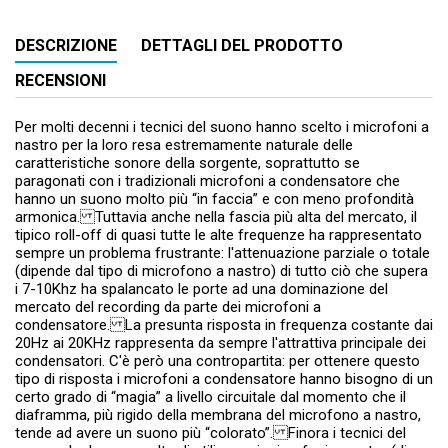
DESCRIZIONE
DETTAGLI DEL PRODOTTO
RECENSIONI
Per molti decenni i tecnici del suono hanno scelto i microfoni a
nastro per la loro resa estremamente naturale delle
caratteristiche sonore della sorgente, soprattutto se
paragonati con i tradizionali microfoni a condensatore che
hanno un suono molto più “in faccia” e con meno profondità
armonica. Tuttavia anche nella fascia più alta del mercato, il
tipico roll-off di quasi tutte le alte frequenze ha rappresentato
sempre un problema frustrante: l'attenuazione parziale o totale
(dipende dal tipo di microfono a nastro) di tutto ciò che supera
i 7-10Khz ha spalancato le porte ad una dominazione del
mercato del recording da parte dei microfoni a
condensatore. La presunta risposta in frequenza costante dai
20Hz ai 20KHz rappresenta da sempre l'attrattiva principale dei
condensatori. C'è però una contropartita: per ottenere questo
tipo di risposta i microfoni a condensatore hanno bisogno di un
certo grado di “magia” a livello circuitale dal momento che il
diaframma, più rigido della membrana del microfono a nastro,
tende ad avere un suono più “colorato”. Finora i tecnici del