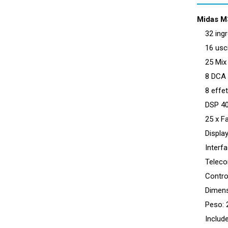
Midas M
32 ingre
16 usci
25 Mix 
8 DCA e
8 effett
DSP 40-B
25 x Fad
Display 
Interfac
Teleco
Controll
Dimensio
Peso: 2
Include 