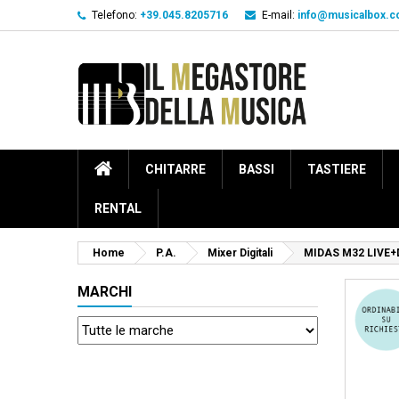
Telefono:
+39.045.8205716
E-mail:
info@musicalbox.
CHITARRE
BASSI
TASTIERE
RENTAL
Home
P.A.
Mixer Digitali
MIDAS M32 LIVE+
MARCHI