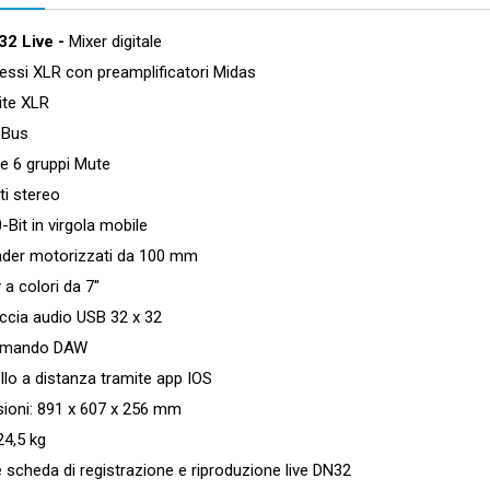
32 Live -
Mixer digitale
ssi XLR con preamplificatori Midas
te XLR
Bus
 6 gruppi Mute
i stereo
it in virgola mobile
er motorizzati da 100 mm
a colori da 7"
cia audio USB 32 x 32
mando DAW
o a distanza tramite app IOS
ni: 891 x 607 x 256 mm
4,5 kg
scheda di registrazione e riproduzione live DN32