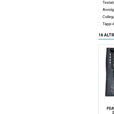
Testato 
Avvolgica
Collegam
Tappi in
16 ALT
Prezzo 
PEA