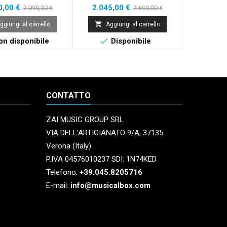
zo
Prezzo
Prezzo
Prezzo
Prezzo
0,00 €
2.045,00 €
5.190,
2.090,00 €
2.690,00 €
base
base


ggiungi al carrello
Aggiungi al carrello
Aggi


n disponibile
Disponibile
Non 
CONTATTO
ZAI MUSIC GROUP SRL
VIA DELL’ARTIGIANATO 9/A, 37135
Verona (Italy)
P.IVA 04576010237 SDI: 1N74KED
Telefono:
+39.045.8205716
E-mail:
info@musicalbox.com