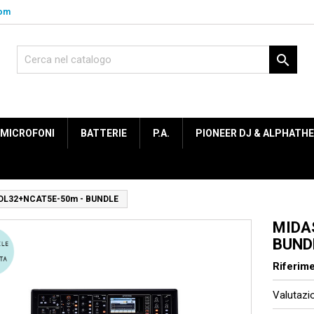
com

MICROFONI
BATTERIE
P.A.
PIONEER DJ & ALPHATH
DL32+NCAT5E-50m - BUNDLE
MIDA
BUND
Riferim
Valutaz