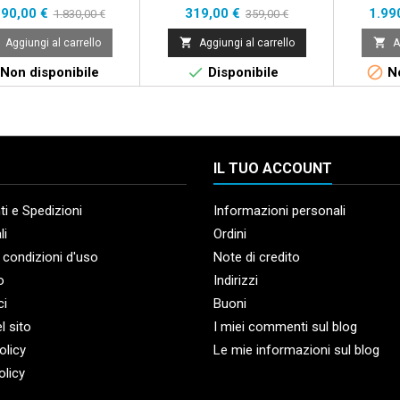
ezzo
Prezzo
Prezzo
Prezzo
Prez
690,00 €
319,00 €
1.99
1.830,00 €
359,00 €
base
base


Aggiungi al carrello
Aggiungi al carrello
A


Non disponibile
Disponibile
No
IL TUO ACCOUNT
i e Spedizioni
Informazioni personali
li
Ordini
 condizioni d'uso
Note di credito
o
Indirizzi
ci
Buoni
l sito
I miei commenti sul blog
olicy
Le mie informazioni sul blog
olicy