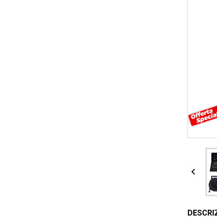

DESCRI