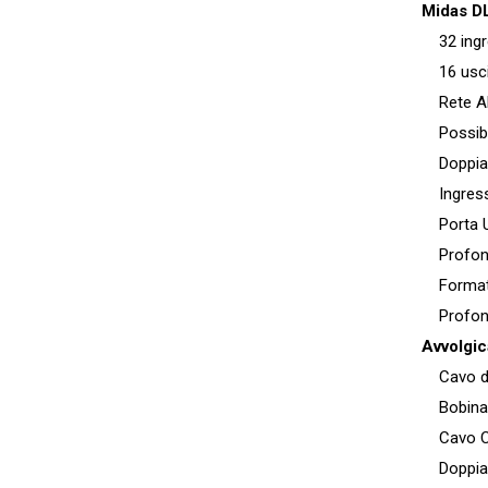
Midas D
32 ingr
16 usci
Rete AES
Possibil
Doppia 
Ingresso
Porta US
Profondit
Formato
Profondi
Avvolgi
Cavo di r
Bobina 
Cavo Cat
Doppia s