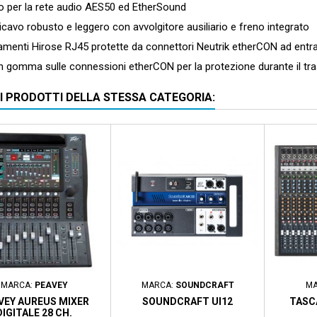
per la rete audio AES50 ed EtherSound
vo robusto e leggero con avvolgitore ausiliario e freno integrato
enti Hirose RJ45 protette da connettori Neutrik etherCON ad entr
 gomma sulle connessioni etherCON per la protezione durante il tr
RI PRODOTTI DELLA STESSA CATEGORIA:
scontato
- 140,00 €
Prezzo scontato
- 40,00 €
Prezzo sc
MARCA:
PEAVEY
MARCA:
SOUNDCRAFT
MA
VEY AUREUS MIXER
SOUNDCRAFT UI12
TASC
DIGITALE 28 CH.