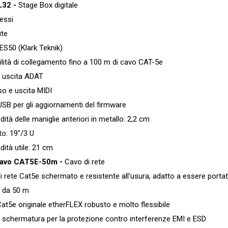
L32 -
Stage Box digitale
essi
te
50 (Klark Teknik)
ità di collegamento fino a 100 m di cavo CAT-5e
uscita ADAT
 e uscita MIDI
B per gli aggiornamenti del firmware
à delle maniglie anteriori in metallo: 2,2 cm
: 19"/3 U
tà utile: 21 cm
cavo CAT5E-50m -
Cavo di rete
ete Cat5e schermato e resistente all'usura, adatto a essere portat
da 50 m
5e originale etherFLEX robusto e molto flessibile
chermatura per la protezione contro interferenze EMI e ESD