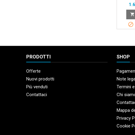
Pr
1.


PRODOTTI
SHOP
Offerte
Pagament
Nuovi prodotti
Note lega
Più venduti
Termini e
Contattaci
Chi siam
Contatta
Mappa de
Privacy P
Cookie P