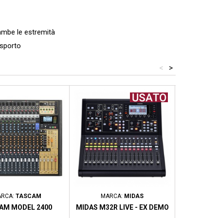
ambe le estremità
asporto
<
>
ontato
- 100,00 €
Prezzo scontato
- 645,00 €
Prezzo scont
RCA:
TASCAM
MARCA:
MIDAS
MAR
AM MODEL 2400
MIDAS M32R LIVE - EX DEMO
TASCAM 