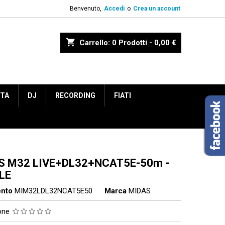
Benvenuto,
Accedi
o
Crea un account
shopping_cart
Carrello:
0
Prodotti - 0,00 €
ETA
DJ
RECORDING
FIATI
S M32 LIVE+DL32+NCAT5E-50m -
LE
ento
MIM32LDL32NCAT5E50
Marca
MIDAS
ione