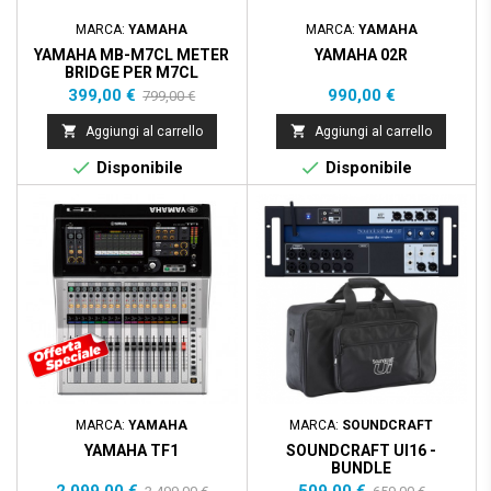
MARCA:
YAMAHA
MARCA:
YAMAHA
YAMAHA MB-M7CL METER
YAMAHA 02R
BRIDGE PER M7CL
Prezzo
Prezzo
Prezzo
399,00 €
990,00 €
799,00 €
base


Aggiungi al carrello
Aggiungi al carrello


Disponibile
Disponibile
Prezzo scontato
- 1.400,00 €
Pacchetto
- 150,00 €
Prezzo scontato
MARCA:
YAMAHA
MARCA:
SOUNDCRAFT
YAMAHA TF1
SOUNDCRAFT UI16 -
BUNDLE
Prezzo
Prezzo
Prezzo
Prezzo