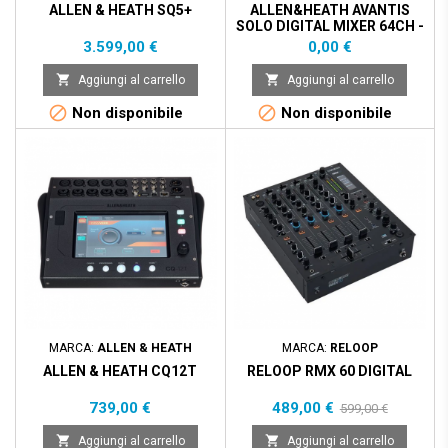
ALLEN & HEATH SQ5+
ALLEN&HEATH AVANTIS
SOLO DIGITAL MIXER 64CH -
96KHZ - 12 FADER
Prezzo
Prezzo
3.599,00 €
0,00 €


Aggiungi al carrello
Aggiungi al carrello


Non disponibile
Non disponibile
Prezzo scontato
- 110,00 €
MARCA:
ALLEN & HEATH
MARCA:
RELOOP
ALLEN & HEATH CQ12T
RELOOP RMX 60 DIGITAL
Prezzo
Prezzo
Prezzo
739,00 €
489,00 €
599,00 €
base


Aggiungi al carrello
Aggiungi al carrello