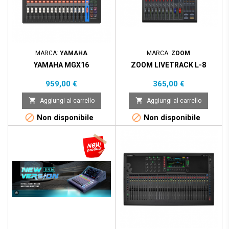
MARCA:
YAMAHA
MARCA:
ZOOM
YAMAHA MGX16
ZOOM LIVETRACK L-8
Prezzo
Prezzo
959,00 €
365,00 €


Aggiungi al carrello
Aggiungi al carrello


Non disponibile
Non disponibile