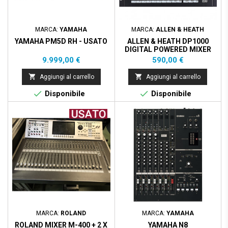
MARCA:
YAMAHA
MARCA:
ALLEN & HEATH
YAMAHA PM5D RH - USATO
ALLEN & HEATH DP1000
DIGITAL POWERED MIXER
Prezzo
Prezzo
9.999,00 €
590,00 €


Aggiungi al carrello
Aggiungi al carrello


Disponibile
Disponibile
Prezzo scontato
- 400,00 €
MARCA:
ROLAND
MARCA:
YAMAHA
ROLAND MIXER M-400 + 2 X
YAMAHA N8