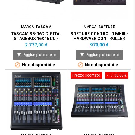
MARCA:
TASCAM
MARCA:
SOFTUBE
TASCAM SB-16D DIGITAL
SOFTUBE CONTROL 1 MKIII -
STAGEBOX 16X16 I/O -
HARDWAER CONTROLLER
DANTE
WITH SOFTWARE
Prezzo
Prezzo
2.777,00 €
979,00 €


Aggiungi al carrello
Aggiungi al carrello


Non disponibile
Non disponibile
Prezzo scontato
- 799,00 €
Prezzo scontato
- 1.100,00 €