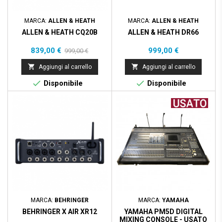
MARCA:
ALLEN & HEATH
MARCA:
ALLEN & HEATH
ALLEN & HEATH CQ20B
ALLEN & HEATH DR66
Prezzo
Prezzo
Prezzo
839,00 €
999,00 €
999,00 €
base


Aggiungi al carrello
Aggiungi al carrello


Disponibile
Disponibile
MARCA:
BEHRINGER
MARCA:
YAMAHA
BEHRINGER X AIR XR12
YAMAHA PM5D DIGITAL
MIXING CONSOLE - USATO