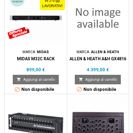
IN 2-5 gg
LAVORATIVI
MARCA:
MIDAS
MARCA:
ALLEN & HEATH
MIDAS M32C RACK
ALLEN & HEATH A&H GX4816
Prezzo
Prezzo
899,00 €
4.399,00 €


Aggiungi al carrello
Aggiungi al carrello


Non disponibile
Non disponibile