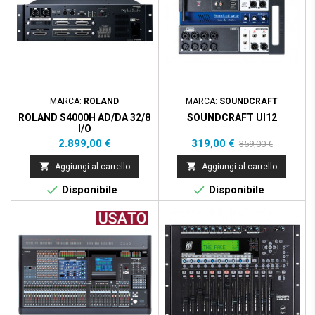
MARCA:
ROLAND
MARCA:
SOUNDCRAFT
ROLAND S4000H AD/DA 32/8
SOUNDCRAFT UI12
I/O
Prezzo
Prezzo
Prezzo
2.899,00 €
319,00 €
359,00 €
base


Aggiungi al carrello
Aggiungi al carrello


Disponibile
Disponibile