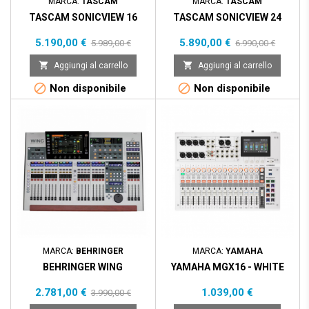
MARCA:
TASCAM
MARCA:
TASCAM
TASCAM SONICVIEW 16
TASCAM SONICVIEW 24
Prezzo
Prezzo
Prezzo
Prezzo
5.190,00 €
5.890,00 €
5.989,00 €
6.990,00 €
base
base


Aggiungi al carrello
Aggiungi al carrello


Non disponibile
Non disponibile
Prezzo scontato
- 1.209,00 €
MARCA:
BEHRINGER
MARCA:
YAMAHA
BEHRINGER WING
YAMAHA MGX16 - WHITE
Prezzo
Prezzo
Prezzo
2.781,00 €
1.039,00 €
3.990,00 €