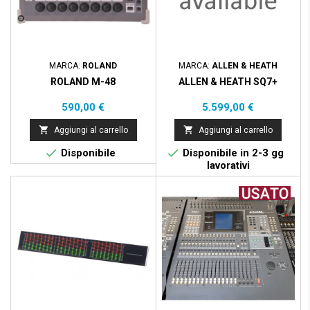
MARCA:
ROLAND
MARCA:
ALLEN & HEATH
ROLAND M-48
ALLEN & HEATH SQ7+
Prezzo
Prezzo
590,00 €
5.599,00 €


Aggiungi al carrello
Aggiungi al carrello


Disponibile
Disponibile in 2-3 gg
lavorativi
Prezzo scontato
- 400,00 €