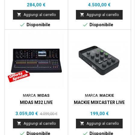
Prezzo
Prezzo
284,00 €
4.500,00 €


Aggiungi al carrello
Aggiungi al carrello


Disponibile
Disponibile
Prezzo scontato
- 1.040,00 €
MARCA:
MIDAS
MARCA:
MACKIE
MIDAS M32 LIVE
MACKIE MIXCASTER LIVE
Prezzo
Prezzo
Prezzo
3.059,00 €
199,00 €
4.099,00 €
base


Aggiungi al carrello
Aggiungi al carrello


Disponibile
Disponibile