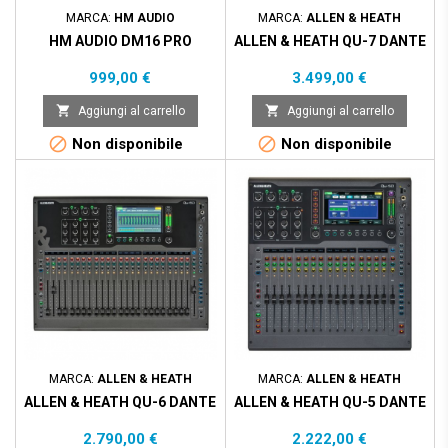
MARCA:
HM AUDIO
MARCA:
ALLEN & HEATH
HM AUDIO DM16 PRO
ALLEN & HEATH QU-7 DANTE
Prezzo
Prezzo
999,00 €
3.499,00 €


Aggiungi al carrello
Aggiungi al carrello


Non disponibile
Non disponibile
MARCA:
ALLEN & HEATH
MARCA:
ALLEN & HEATH
ALLEN & HEATH QU-6 DANTE
ALLEN & HEATH QU-5 DANTE
Prezzo
Prezzo
2.790,00 €
2.222,00 €