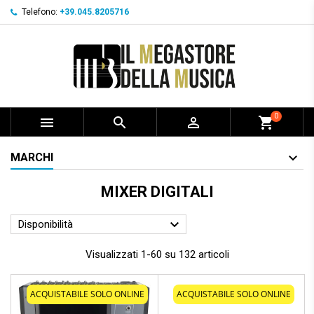
Telefono:
+39.045.8205716
0



shopping_cart
MARCHI
MIXER DIGITALI

Disponibilità
Visualizzati 1-60 su 132 articoli
ACQUISTABILE SOLO ONLINE
ACQUISTABILE SOLO ONLINE