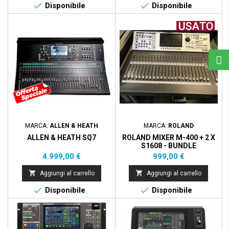


Disponibile
Disponibile
MARCA:
ALLEN & HEATH
MARCA:
ROLAND
ALLEN & HEATH SQ7
ROLAND MIXER M-400 + 2 X
S1608 - BUNDLE
Prezzo
Prezzo
4.999,00 €
999,00 €


Aggiungi al carrello
Aggiungi al carrello


Disponibile
Disponibile
Prezzo scontato
- 500,00 €