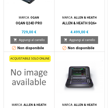
MARCA:
OQAN
MARCA:
ALLEN & HEATH
OQAN Q24D PRO
ALLEN & HEATH SQ6+
Prezzo
Prezzo
729,00 €
4.499,00 €


Aggiungi al carrello
Aggiungi al carrello


Non disponibile
Non disponibile
ACQUISTABILE SOLO ONLINE
MARCA:
ALLEN & HEATH
MARCA:
ALLEN & HEATH