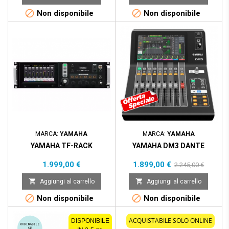


Non disponibile
Non disponibile
Prezzo scontato
- 346,00 €
MARCA:
YAMAHA
MARCA:
YAMAHA
YAMAHA TF-RACK
YAMAHA DM3 DANTE
Prezzo
Prezzo
Prezzo
1.999,00 €
1.899,00 €
2.245,00 €
base


Aggiungi al carrello
Aggiungi al carrello


Non disponibile
Non disponibile
ACQUISTABILE SOLO ONLINE
DISPONIBILE