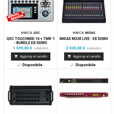
MARCA:
QSC
MARCA:
MIDAS
QSC TOUCHMIX-16 + TMR-1
MIDAS M32R LIVE - EX DEMO
- BUNDLE EX-DEMO
Prezzo
Prezzo
Prezzo
Prezzo
1.599,00 €
2.045,00 €
1.868,00 €
2.690,00 €
base
base


Aggiungi al carrello
Aggiungi al carrello


Disponibile
Disponibile
Prezzo scontato
- 160,00 €