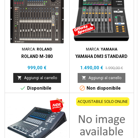
MARCA:
ROLAND
MARCA:
YAMAHA
ROLAND M-380
YAMAHA DM3 STANDARD
Prezzo
Prezzo
Prezzo
999,00 €
1.490,00 €
1.990,00 €
base


Aggiungi al carrello
Aggiungi al carrello


Disponibile
Non disponibile
ACQUISTABILE SOLO ONLINE