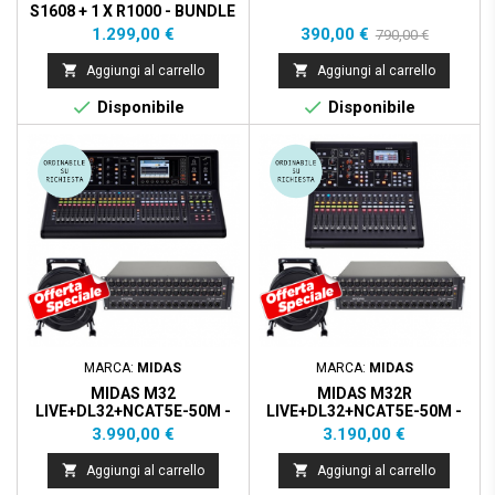
S1608 + 1 X R1000 - BUNDLE
Prezzo
Prezzo
Prezzo
1.299,00 €
390,00 €
790,00 €
base


Aggiungi al carrello
Aggiungi al carrello


Disponibile
Disponibile
MARCA:
MIDAS
MARCA:
MIDAS
MIDAS M32
MIDAS M32R
LIVE+DL32+NCAT5E-50M -
LIVE+DL32+NCAT5E-50M -
BUNDLE
BUNDLE
Prezzo
Prezzo
3.990,00 €
3.190,00 €


Aggiungi al carrello
Aggiungi al carrello