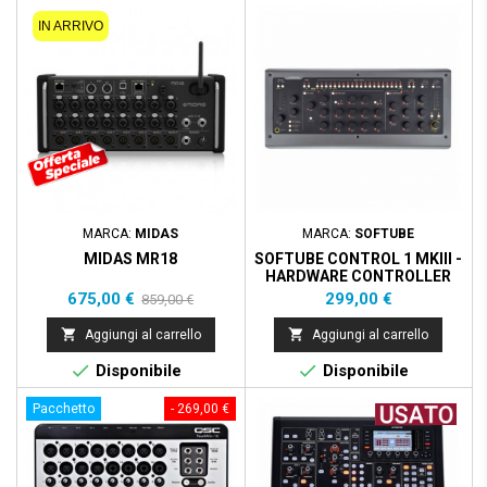
Prezzo scontato
- 184,00 €
IN ARRIVO
MARCA:
MIDAS
MARCA:
SOFTUBE
MIDAS MR18
SOFTUBE CONTROL 1 MKIII -
HARDWARE CONTROLLER
WITH SOFTWARE
Prezzo
Prezzo
Prezzo
675,00 €
299,00 €
859,00 €
base


Aggiungi al carrello
Aggiungi al carrello


Disponibile
Disponibile
Pacchetto
- 269,00 €
Nuovo
- 645,00 €
Prezzo scontato
Prezzo scontato