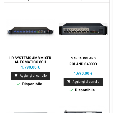
LD SYSTEMS AM8 MIXER
MARCA:
ROLAND
AUTOMATICO 8CH
ROLAND S4000D
Prezzo
1.780,00 €
Prezzo
1.690,00 €

Aggiungi al carrello

Aggiungi al carrello

Disponibile

Disponibile
Prezzo scontato
- 40,00 €