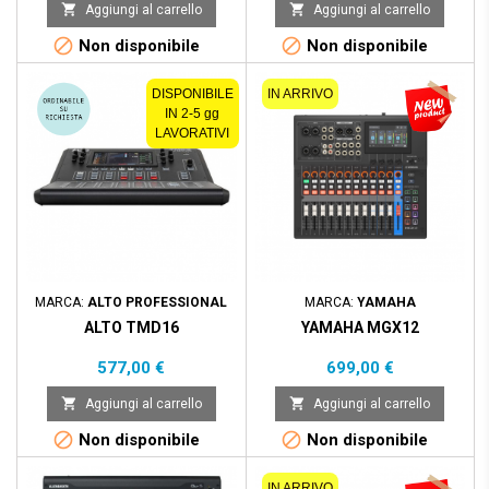
base


Aggiungi al carrello
Aggiungi al carrello


Non disponibile
Non disponibile
DISPONIBILE
IN ARRIVO
IN 2-5 gg
LAVORATIVI
MARCA:
ALTO PROFESSIONAL
MARCA:
YAMAHA
ALTO TMD16
YAMAHA MGX12
Prezzo
Prezzo
577,00 €
699,00 €


Aggiungi al carrello
Aggiungi al carrello


Non disponibile
Non disponibile
IN ARRIVO