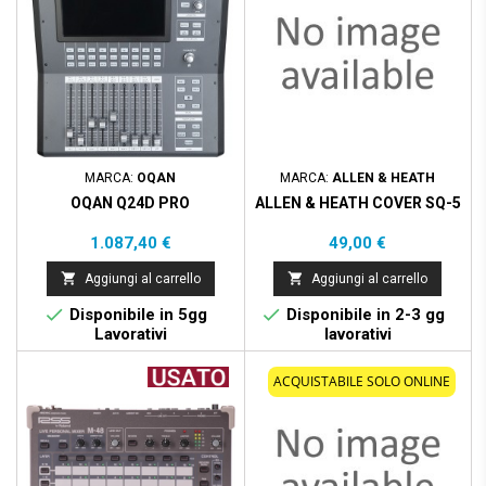
MARCA:
OQAN
MARCA:
ALLEN & HEATH
OQAN Q24D PRO
ALLEN & HEATH COVER SQ-5
Prezzo
Prezzo
1.087,40 €
49,00 €


Aggiungi al carrello
Aggiungi al carrello


Disponibile in 5gg
Disponibile in 2-3 gg
Lavorativi
lavorativi
ACQUISTABILE SOLO ONLINE