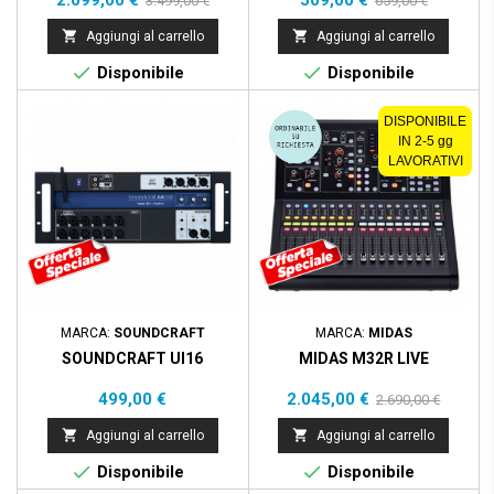
2.099,00 €
509,00 €
3.499,00 €
659,00 €
base
base


Aggiungi al carrello
Aggiungi al carrello


Disponibile
Disponibile
Prezzo scontato
- 645,00 €
DISPONIBILE
IN 2-5 gg
LAVORATIVI
MARCA:
SOUNDCRAFT
MARCA:
MIDAS
SOUNDCRAFT UI16
MIDAS M32R LIVE
Prezzo
Prezzo
Prezzo
499,00 €
2.045,00 €
2.690,00 €
base


Aggiungi al carrello
Aggiungi al carrello


Disponibile
Disponibile