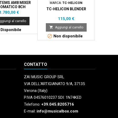
STEMS AM8 MIXER
MARCA:
TC-HELICON
MARCA:
OMATICO 8CH
TC-HELICON BLENDER
ALLEN &
Prezzo
1.780,00 €
Prezzo
Pr
115,00 €
1.
ggiungi al carrello


Aggiungi al carrello
Aggi
Disponibile


Non disponibile
Non 
CONTATTO
ZAI MUSIC GROUP SRL
VIA DELL’ARTIGIANATO 9/A, 37135
Verona (Italy)
P.IVA 04576010237 SDI: 1N74KED
Telefono:
+39.045.8205716
E-mail:
info@musicalbox.com