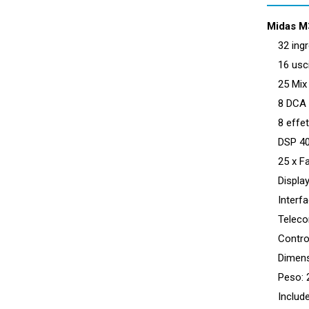
Midas M
32 ingre
16 usci
25 Mix 
8 DCA e
8 effett
DSP 40-B
25 x Fad
Display 
Interfac
Teleco
Controll
Dimensio
Peso: 2
Include 