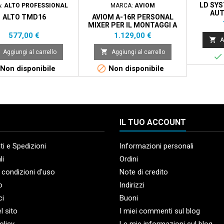
LD SY
:
ALTO PROFESSIONAL
MARCA:
AVIOM
AUT
ALTO TMD16
AVIOM A-16R PERSONAL
MIXER PER IL MONTAGGI A
RACK
Prezzo
Prezzo
577,00 €
1.129,00 €

A

Aggiungi al carrello
Aggiungi al carrello


Non disponibile
Non disponibile
IL TUO ACCOUNT
i e Spedizioni
Informazioni personali
li
Ordini
 condizioni d'uso
Note di credito
o
Indirizzi
ci
Buoni
l sito
I miei commenti sul blog