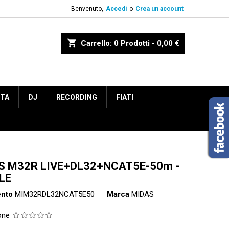
Benvenuto,
Accedi
o
Crea un account
shopping_cart
Carrello:
0
Prodotti - 0,00 €
ETA
DJ
RECORDING
FIATI
S M32R LIVE+DL32+NCAT5E-50m -
LE
ento
MIM32RDL32NCAT5E50
Marca
MIDAS
ione