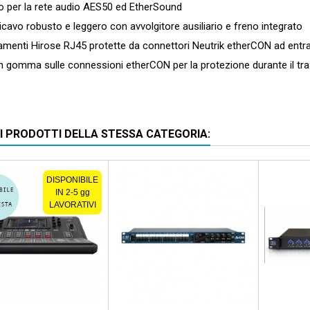
per la rete audio AES50 ed EtherSound
vo robusto e leggero con avvolgitore ausiliario e freno integrato
enti Hirose RJ45 protette da connettori Neutrik etherCON ad entr
 gomma sulle connessioni etherCON per la protezione durante il tr
RI PRODOTTI DELLA STESSA CATEGORIA:
DISPONIBILE
IN 2-5 gg
LAVORATIVI