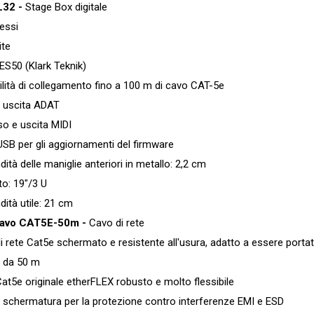
L32 -
Stage Box digitale
essi
te
50 (Klark Teknik)
ità di collegamento fino a 100 m di cavo CAT-5e
uscita ADAT
 e uscita MIDI
B per gli aggiornamenti del firmware
à delle maniglie anteriori in metallo: 2,2 cm
: 19"/3 U
tà utile: 21 cm
cavo CAT5E-50m -
Cavo di rete
ete Cat5e schermato e resistente all'usura, adatto a essere portat
da 50 m
5e originale etherFLEX robusto e molto flessibile
chermatura per la protezione contro interferenze EMI e ESD