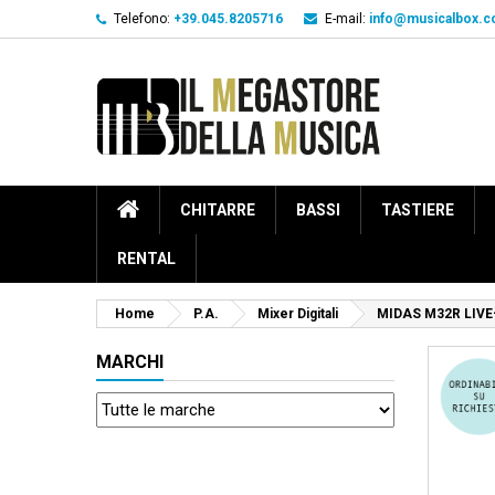
Telefono:
+39.045.8205716
E-mail:
info@musicalbox.
CHITARRE
BASSI
TASTIERE
RENTAL
Home
P.A.
Mixer Digitali
MIDAS M32R LIVE
MARCHI