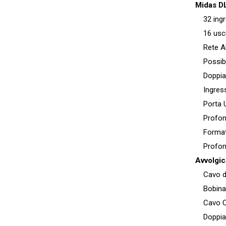
Midas D
32 ingr
16 usci
Rete AES
Possibil
Doppia 
Ingresso
Porta US
Profondit
Formato
Profondi
Avvolgi
Cavo di r
Bobina 
Cavo Cat
Doppia s