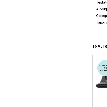
Testato 
Avvolgica
Collegam
Tappi in
16 ALT