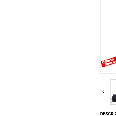

DESCRI