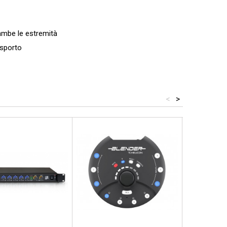
ambe le estremità
asporto
<
>