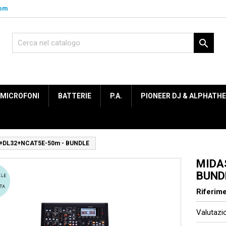
com

MICROFONI
BATTERIE
P.A.
PIONEER DJ & ALPHATH
+DL32+NCAT5E-50m - BUNDLE
MIDA
BUND
Riferim
Valutaz