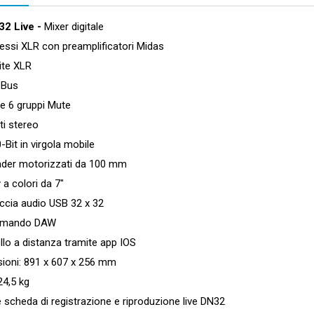
32 Live -
Mixer digitale
ssi XLR con preamplificatori Midas
te XLR
Bus
 6 gruppi Mute
i stereo
it in virgola mobile
er motorizzati da 100 mm
a colori da 7"
cia audio USB 32 x 32
mando DAW
o a distanza tramite app IOS
ni: 891 x 607 x 256 mm
4,5 kg
scheda di registrazione e riproduzione live DN32