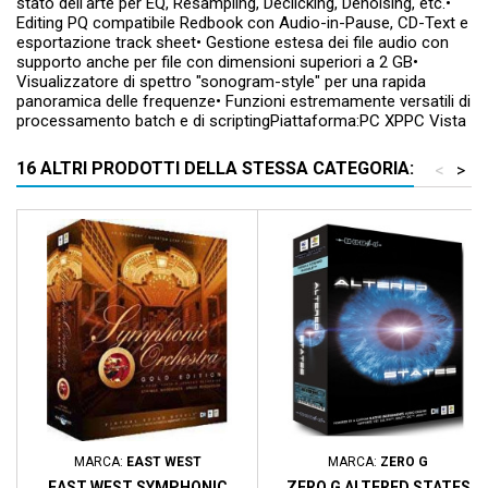
stato dell'arte per EQ, Resampling, Declicking, Denoising, etc.•
Editing PQ compatibile Redbook con Audio-in-Pause, CD-Text e
esportazione track sheet• Gestione estesa dei file audio con
supporto anche per file con dimensioni superiori a 2 GB•
Visualizzatore di spettro "sonogram-style" per una rapida
panoramica delle frequenze• Funzioni estremamente versatili di
processamento batch e di scriptingPiattaforma:PC XPPC Vista
16 ALTRI PRODOTTI DELLA STESSA CATEGORIA:
<
>
MARCA:
EAST WEST
MARCA:
ZERO G
EAST WEST SYMPHONIC
ZERO G ALTERED STATES