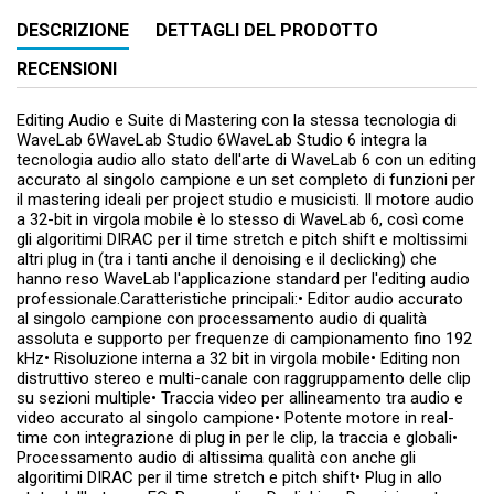
DESCRIZIONE
DETTAGLI DEL PRODOTTO
RECENSIONI
Editing Audio e Suite di Mastering con la stessa tecnologia di
WaveLab 6WaveLab Studio 6WaveLab Studio 6 integra la
tecnologia audio allo stato dell'arte di WaveLab 6 con un editing
accurato al singolo campione e un set completo di funzioni per
il mastering ideali per project studio e musicisti. Il motore audio
a 32-bit in virgola mobile è lo stesso di WaveLab 6, così come
gli algoritimi DIRAC per il time stretch e pitch shift e moltissimi
altri plug in (tra i tanti anche il denoising e il declicking) che
hanno reso WaveLab l'applicazione standard per l'editing audio
professionale.Caratteristiche principali:• Editor audio accurato
al singolo campione con processamento audio di qualità
assoluta e supporto per frequenze di campionamento fino 192
kHz• Risoluzione interna a 32 bit in virgola mobile• Editing non
distruttivo stereo e multi-canale con raggruppamento delle clip
su sezioni multiple• Traccia video per allineamento tra audio e
video accurato al singolo campione• Potente motore in real-
time con integrazione di plug in per le clip, la traccia e globali•
Processamento audio di altissima qualità con anche gli
algoritimi DIRAC per il time stretch e pitch shift• Plug in allo