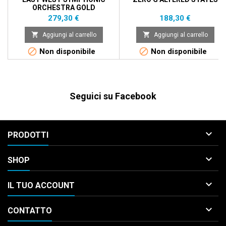
ORCHESTRA GOLD
COMPLETE
Prezzo
Prezzo
279,30 €
188,30 €


Aggiungi al carrello
Aggiungi al carrello


Non disponibile
Non disponibile
Seguici su Facebook

PRODOTTI

SHOP

IL TUO ACCOUNT

CONTATTO