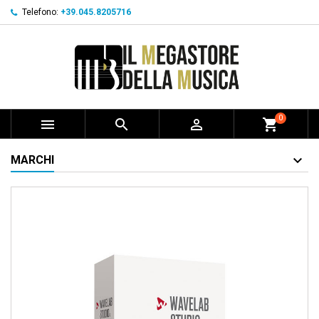
Telefono:
+39.045.8205716
0



shopping_cart
MARCHI