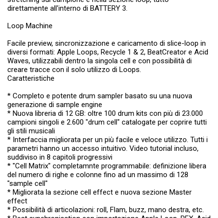
direttamente all'interno di BATTERY 3.
Loop Machine
Facile preview, sincronizzazione e caricamento di slice-loop in
diversi formati: Apple Loops, Recycle 1 & 2, BeatCreator e Acid
Waves, utilizzabili dentro la singola cell e con possibilità di
creare tracce con il solo utilizzo di Loops.
Caratteristiche
* Completo e potente drum sampler basato su una nuova
generazione di sample engine
* Nuova libreria di 12 GB: oltre 100 drum kits con più di 23.000
campioni singoli e 2.600 "drum cell" catalogate per coprire tutti
gli stili musicali
* Interfaccia migliorata per un più facile e veloce utilizzo. Tutti i
parametri hanno un accesso intuitivo. Video tutorial incluso,
suddiviso in 8 capitoli progressivi
* "Cell Matrix" completamnte programmabile: definizione libera
del numero di righe e colonne fino ad un massimo di 128
"sample cell"
* Migliorata la sezione cell effect e nuova sezione Master
effect
* Possibilità di articolazioni: roll, Flam, buzz, mano destra, etc.