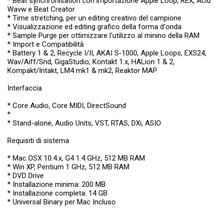
* Beat synchronisation con importazione Apple Loop, REX, Acid
Wavw e Beat Creator
* Time stretching, per un editing creativo del campione
* Visualizzazione ed editing grafico della forma d'onda
* Sample Purge per ottimizzare l'utilizzo al minino della RAM
* Import e Compatibilità
* Battery 1 & 2, Recycle I/II, AKAI S-1000, Apple Loops, EXS24,
Wav/Aiff/Snd, GigaStudio, Kontakt 1.x, HALion 1 & 2,
Kompakt/Intakt, LM4 mk1 & mk2, Reaktor MAP
Interfaccia
* Core Audio, Core MIDI, DirectSound
*
* Stand-alone, Audio Units, VST, RTAS, DXi, ASIO
Requisiti di sistema
* Mac OSX 10.4.x, G4 1.4 GHz, 512 MB RAM
* Win XP, Pentium 1 GHz, 512 MB RAM
* DVD Drive
* Installazione minima: 200 MB
* Installazione completa: 14 GB
* Universal Binary per Mac Incluso