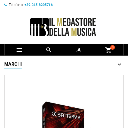
Telefono:
+39.045.8205716
0



shopping_cart
MARCHI