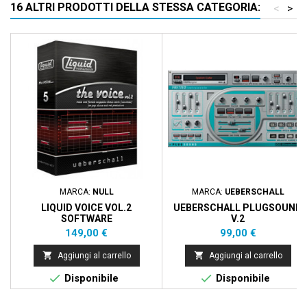
16 ALTRI PRODOTTI DELLA STESSA CATEGORIA:
<
>
MARCA:
NULL
MARCA:
UEBERSCHALL
LIQUID VOICE VOL.2
UEBERSCHALL PLUGSOUND
SOFTWARE
V.2
Prezzo
Prezzo
149,00 €
99,00 €


Aggiungi al carrello
Aggiungi al carrello


Disponibile
Disponibile