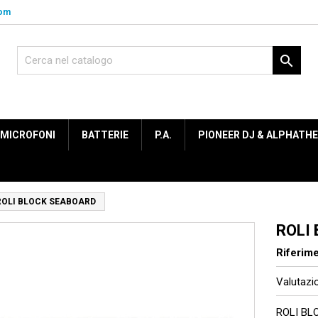
com

MICROFONI
BATTERIE
P.A.
PIONEER DJ & ALPHATH
ROLI BLOCK SEABOARD
ROLI
Riferim
Valutaz
ROLI BL