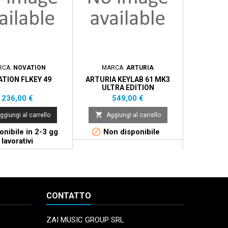
RCA:
NOVATION
MARCA:
ARTURIA
MAR
TION FLKEY 49
ARTURIA KEYLAB 61 MK3
ARTURIA K
ULTRA EDITION
61 3 
Prezzo
Prezzo
P
236,00 €
549,00 €
2


ggiungi al carrello
Aggiungi al carrello
Aggi


nibile in 2-3 gg
Non disponibile
Disponi
lavorativi
l
CONTATTO
ZAI MUSIC GROUP SRL