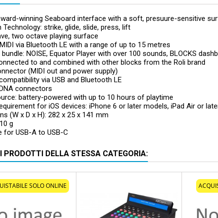
award-winning Seaboard interface with a soft, presuure-sensitive su
echnology: strike, glide, slide, press, lift
ve, two octave playing surface
MIDI via Bluetooth LE with a range of up to 15 metres
 bundle: NOISE, Equator Player with over 100 sounds, BLOCKS dash
onnected to and combined with other blocks from the Roli brand
nnector (MIDI out and power supply)
 compatibility via USB and Bluetooth LE
DNA connectors
urce: battery-powered with up to 10 hours of playtime
quirement for iOS devices: iPhone 6 or later models, iPad Air or late
ns (W x D x H): 282 x 25 x 141 mm
10 g
le for USB-A to USB-C
RI PRODOTTI DELLA STESSA CATEGORIA:
UISTABILE SOLO ONLINE
ACQUI