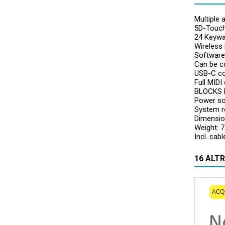
Multiple 
5D-Touch T
24 Keywa
Wireless 
Software
Can be c
USB-C co
Full MIDI
BLOCKS 
Power so
System re
Dimensio
Weight: 7
Incl. cab
16 ALT
ACQ