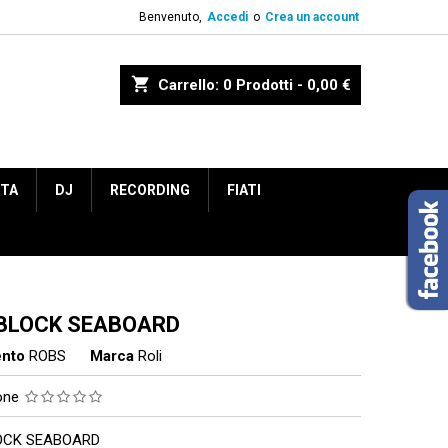
Benvenuto,
Accedi
o
Crea un account
shopping_cart
Carrello:
0
Prodotti - 0,00 €
ETA
DJ
RECORDING
FIATI
 BLOCK SEABOARD
ento
ROBS
Marca
Roli
ione
OCK SEABOARD