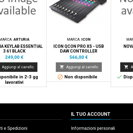
MARCA:
ARTURIA
MARCA:
ICON
MA
A KEYLAB ESSENTIAL
ICON QCON PRO XS - USB
NOVA
3 61 BLACK
DAW CONTROLLER
Prezzo
Prezzo
249,00 €
566,00 €


Aggiungi al carrello
Aggiungi al carrello
A


ponibile in 2-3 gg
Non disponibile
Dispo
lavorativi
IL TUO ACCOUNT
i e Spedizioni
Informazioni personali