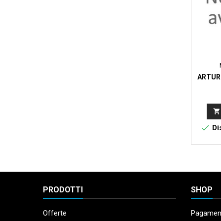
ARTURI


Dis
PRODOTTI
SHOP
Offerte
Pagament