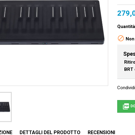
279,
Quantità

Non 
Spes
Riti
BRT 
Condividi

DO
ZIONE
DETTAGLI DEL PRODOTTO
RECENSIONI